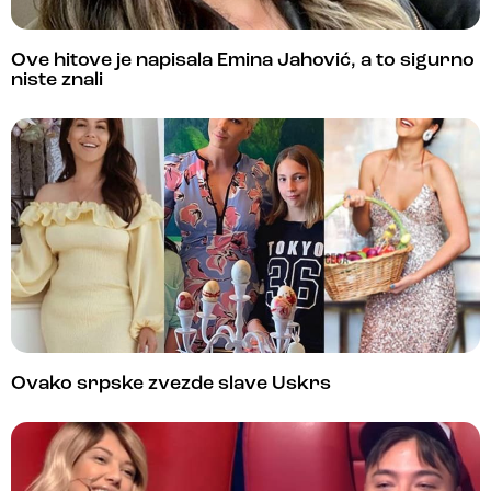
Ove hitove je napisala Emina Jahović, a to sigurno
niste znali
Ovako srpske zvezde slave Uskrs