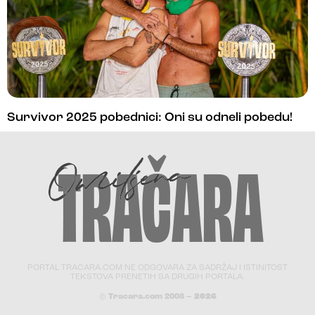
Survivor 2025 pobednici: Oni su odneli pobedu!
PORTAL TRACARA.COM NE ODGOVARA ZA SADRŽAJ I ISTINITOST
TEKSTOVA PRENETIH SA DRUGIH PORTALA.
© Tracara.com 2008 –
2026