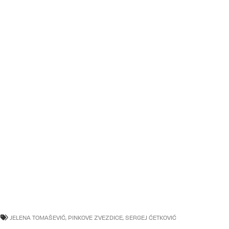
JELENA TOMAŠEVIĆ
,
PINKOVE ZVEZDICE
,
SERGEJ ĆETKOVIĆ