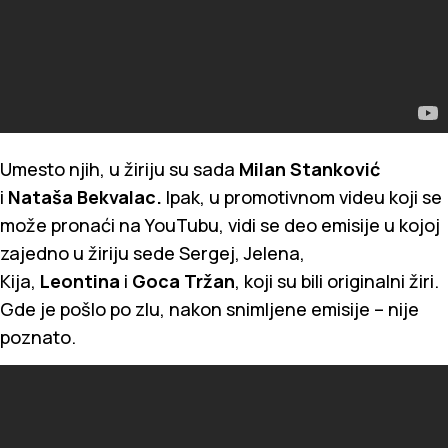
Umesto njih, u žiriju su sada
Milan Stanković
i
Nataša Bekvalac.
Ipak, u promotivnom videu koji se
može pronaći na YouTubu, vidi se deo emisije u kojoj
zajedno u žiriju sede Sergej, Jelena,
Kija,
Leontina
i
Goca Tržan
, koji su bili originalni žiri.
Gde je pošlo po zlu, nakon snimljene emisije – nije
poznato.