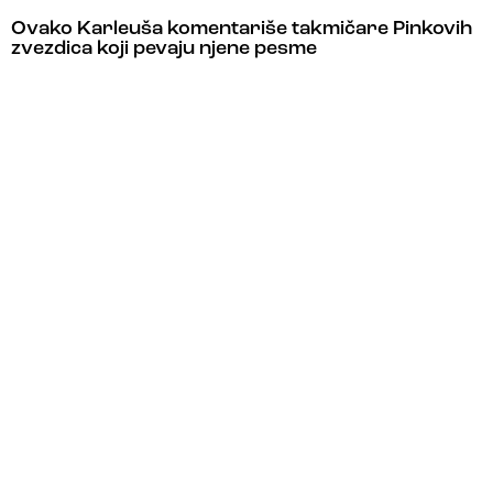
Ovako Karleuša komentariše takmičare Pinkovih
zvezdica koji pevaju njene pesme