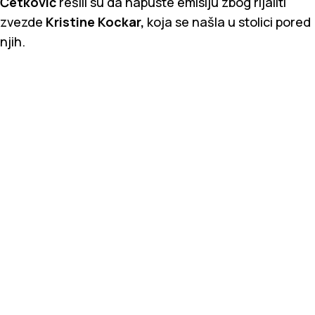
Ćetković
rešili su da napuste emisiju zbog rijaliti
zvezde
Kristine Kockar,
koja se našla u stolici pored
njih.