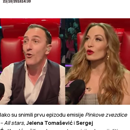
23/10/2018
14:39
Iako su snimili prvu epizodu emisije
Pinkove zvezdice
– All stars,
Jelena Tomašević
i
Sergej