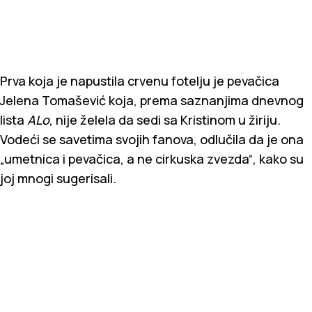
Prva koja je napustila crvenu fotelju je pevačica
Jelena Tomašević koja, prema saznanjima dnevnog
lista
ALo
, nije želela da sedi sa Kristinom u žiriju.
Vodeći se savetima svojih fanova, odlučila da je ona
„umetnica i pevačica, a ne cirkuska zvezda“, kako su
joj mnogi sugerisali.