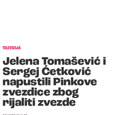
TELEVIZIJA
Jelena Tomašević i
Sergej Ćetković
napustili Pinkove
zvezdice zbog
rijaliti zvezde