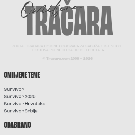
PORTAL TRACARA.COM NE ODGOVARA ZA SADRŽAJ I ISTINITOST
TEKSTOVA PRENETIH SA DRUGIH PORTALA.
© Tracara.com 2008 –
2026
OMILJENE TEME
Survivor
Survivor 2025
Survivor Hrvatska
Survivor Srbija
ODABRANO