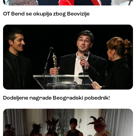
OT Bend se okuplja zbog Beovizije
Dodeljene nagrade Beogradski pobednik!