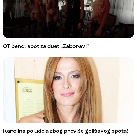
OT bend: spot za duet „Zaboravi“
Karolina poludela zbog previše golišavog spota!