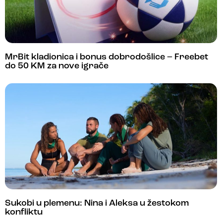
MrBit kladionica i bonus dobrodošlice – Freebet
do 50 KM za nove igrače
Sukobi u plemenu: Nina i Aleksa u žestokom
konfliktu