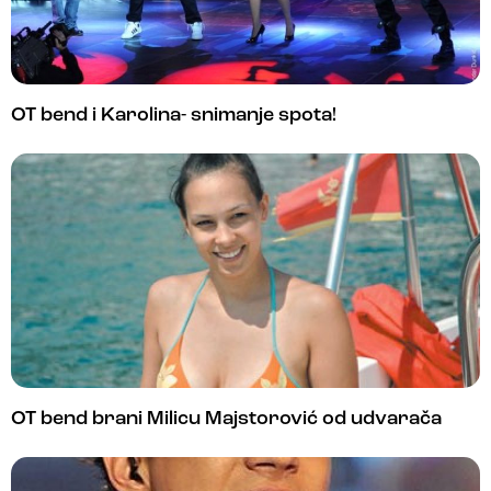
OT bend i Karolina- snimanje spota!
OT bend brani Milicu Majstorović od udvarača