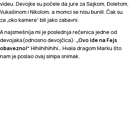
videu. Devojke su počele da jure za Sajkom, Đoletom,
Vukašinom i Nikolom, a momci se nisu bunili. Čak su
za „oko kamere“ bili jako zabavni.
A najsmešnija mi je poslednja rečenica jedne od
devojaka(odnosno devojčica):
„Ovo ide na Fejs
obavezno!“
Hihiihihihihi… Hvala dragom Marku što
nam je poslao ovaj simpa snimak.