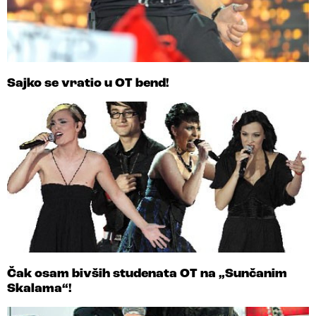
Sajko se vratio u OT bend!
Čak osam bivših studenata OT na „Sunčanim
Skalama“!