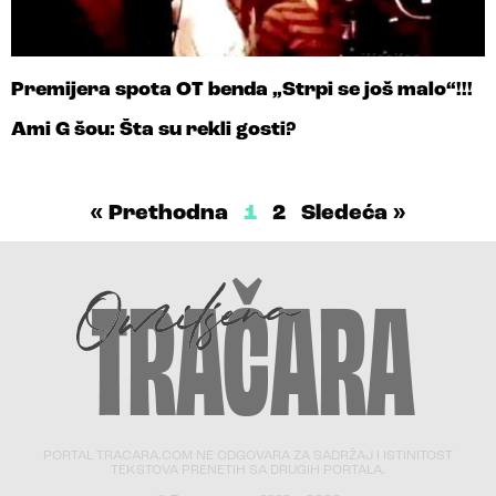
Premijera spota OT benda „Strpi se još malo“!!!
Ami G šou: Šta su rekli gosti?
« Prethodna
1
2
Sledeća »
PORTAL TRACARA.COM NE ODGOVARA ZA SADRŽAJ I ISTINITOST
TEKSTOVA PRENETIH SA DRUGIH PORTALA.