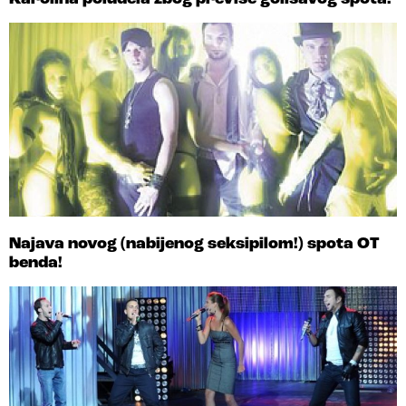
Najava novog (nabijenog seksipilom!) spota OT
benda!