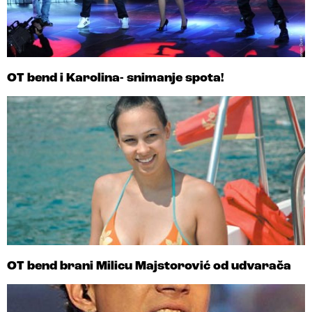
OT bend i Karolina- snimanje spota!
OT bend brani Milicu Majstorović od udvarača