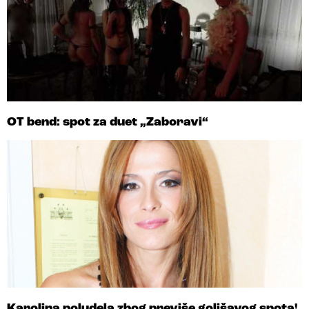
OT bend: spot za duet „Zaboravi“
Karolina poludela zbog previše golišavog spota!