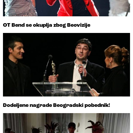
OT Bend se okuplja zbog Beovizije
Dodeljene nagrade Beogradski pobednik!