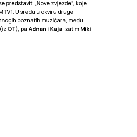
e predstaviti „Nove zvjezde“, koje
 MTV1. U sredu u okviru druge
 mnogih poznatih muzičara, među
(iz OT), pa
Adnan i Kaja
, zatim
Miki