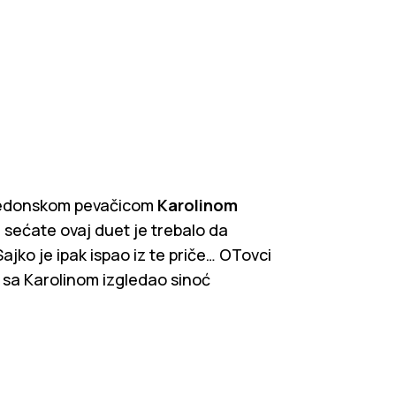
kedonskom pevačicom
Karolinom
 sećate ovaj duet je trebalo da
Sajko je ipak ispao iz te priče… OTovci
t sa Karolinom izgledao sinoć