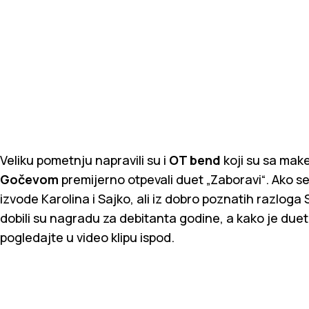
Veliku pometnju napravili su i
OT bend
koji su sa ma
Gočevom
premijerno otpevali duet „Zaboravi“. Ako se
izvode Karolina i Sajko, ali iz dobro poznatih razloga 
dobili su nagradu za debitanta godine, a kako je due
pogledajte u video klipu ispod.