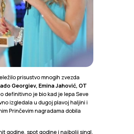
eležilo prisustvo mnogih zvezda
lado Georgiev, Emina Jahović, OT
deo definitivno je bio kad je lepa Seve
no izgledala u dugoj plavoj haljini i
ćnim Prinčevim nagradama dobila
it godine, spot godine i najbolji singl.