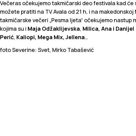
Večeras očekujemo takmičarski deo festivala kad će s
možete pratiti na TV Avala od 21 h, i na makedonskoj
takmičarske večeri „Pesma ljeta“ očekujemo nastup
kojima su i
Maja Odžaklijevska
,
Milica, Ana i Danijel
Perić
,
Kaliopi, Mega Mix, Jellena
…
foto Severine: Svet, Mirko Tabašević