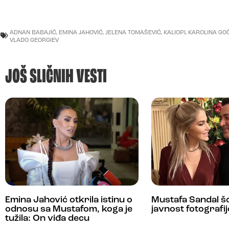
ADNAN BABAJIĆ
,
EMINA JAHOVIĆ
,
JELENA TOMAŠEVIĆ
,
KALIOPI
,
KAROLINA GO
VLADO GEORGIEV
JOŠ SLIČNIH VESTI
Emina Jahović otkrila istinu o
Mustafa Sandal š
odnosu sa Mustafom, koga je
javnost fotograf
tužila: On viđa decu