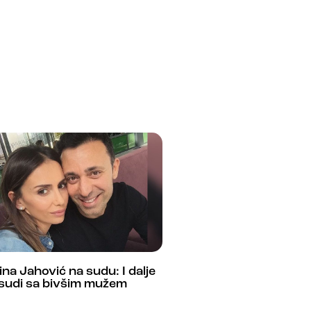
na Jahović na sudu: I dalje
 sudi sa bivšim mužem