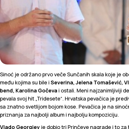
Sinoć je održano prvo veče Sunčanih skala koje je ob
među kojima su bile i
Severina, Jelena Tomašević, V
bend, Karolina Gočeva
i ostali. Meni najzanimljiviji 
pevala svoj hit „Tridesete“. Hrvatska pevačica je prediv
sa znatno svetlijom bojom kose. Pevačica je na sino
priznanja za najbolji album i najbolju kompoziciju.
Vlado Georgiev
je dobio tri Prinčeve nagrade i to za h