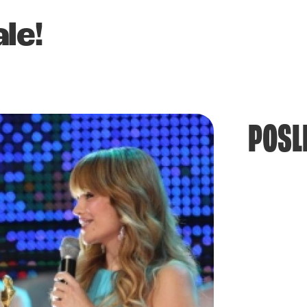
le!
POSL