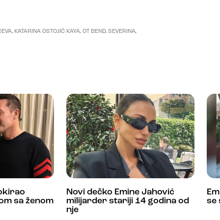
ČEVA
,
KATARINA OSTOJIĆ KAYA
,
OT BEND
,
SEVERINA
,
okirao
Novi dečko Emine Jahović
Emi
ijom sa ženom
milijarder stariji 14 godina od
se
nje