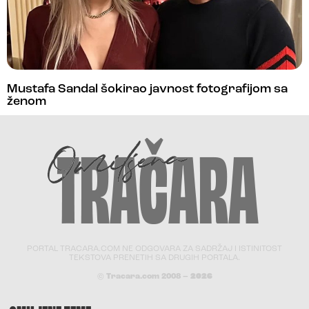
Mustafa Sandal šokirao javnost fotografijom sa
ženom
PORTAL TRACARA.COM NE ODGOVARA ZA SADRŽAJ I ISTINITOST
TEKSTOVA PRENETIH SA DRUGIH PORTALA.
© Tracara.com 2008 –
2026