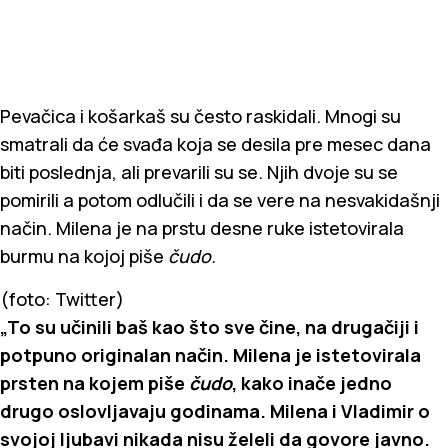
Pevačica i košarkaš su često raskidali. Mnogi su
smatrali da će svađa koja se desila pre mesec dana
biti poslednja, ali prevarili su se. Njih dvoje su se
pomirili a potom odlučili i da se vere na nesvakidašnji
način. Milena je na prstu desne ruke istetovirala
burmu na kojoj piše
čudo.
(foto: Twitter)
„To su učinili baš kao što sve čine, na drugačiji i
potpuno originalan način. Milena je istetovirala
prsten na kojem piše
čudo
, kako inače jedno
drugo oslovljavaju godinama. Milena i Vladimir o
svojoj ljubavi nikada nisu želeli da govore javno.