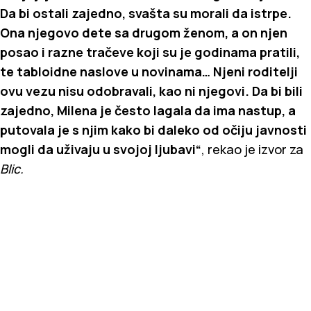
Da bi ostali zajedno, svašta su morali da istrpe.
Ona njegovo dete sa drugom ženom, a on njen
posao i razne tračeve koji su je godinama pratili,
te tabloidne naslove u novinama… Njeni roditelji
ovu vezu nisu odobravali, kao ni njegovi. Da bi bili
zajedno, Milena je često lagala da ima nastup, a
putovala je s njim kako bi daleko od očiju javnosti
mogli da uživaju u svojoj ljubavi“
, rekao je izvor za
Blic.