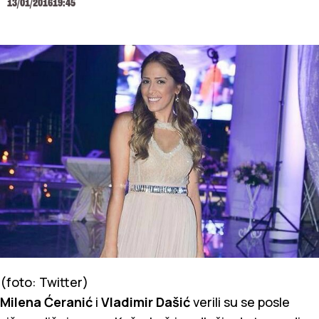
13/01/2016
19:45
(foto: Twitter)
Milena Ćeranić
i
Vladimir Dašić
verili su se posle