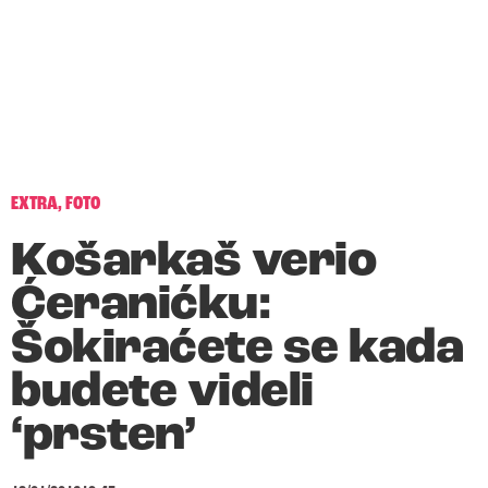
EXTRA
,
FOTO
Košarkaš verio
Ćeranićku:
Šokiraćete se kada
budete videli
‘prsten’