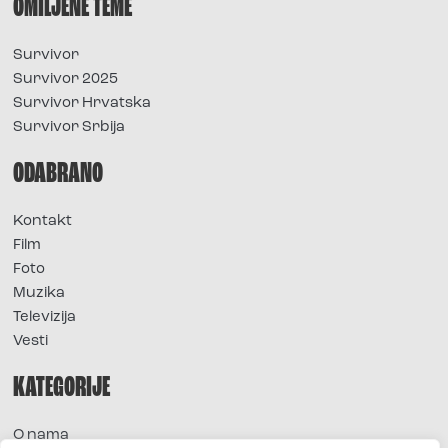
OMILJENE TEME
Survivor
Survivor 2025
Survivor Hrvatska
Survivor Srbija
ODABRANO
Kontakt
Film
Foto
Muzika
Televizija
Vesti
KATEGORIJE
O nama