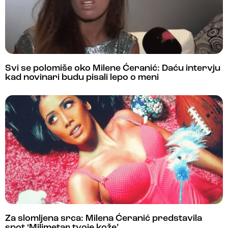
Svi se polomiše oko Milene Ćeranić: Daću intervju
kad novinari budu pisali lepo o meni
Za slomljena srca: Milena Ćeranić predstavila
spot ‘Milimetar tvoje kože’