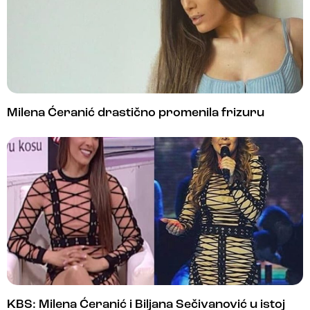
Milena Ćeranić drastično promenila frizuru
KBS: Milena Ćeranić i Biljana Sečivanović u istoj