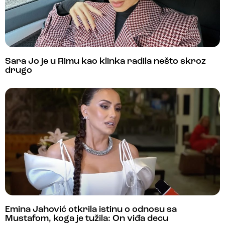
Sara Jo je u Rimu kao klinka radila nešto skroz
drugo
Emina Jahović otkrila istinu o odnosu sa
Mustafom, koga je tužila: On viđa decu