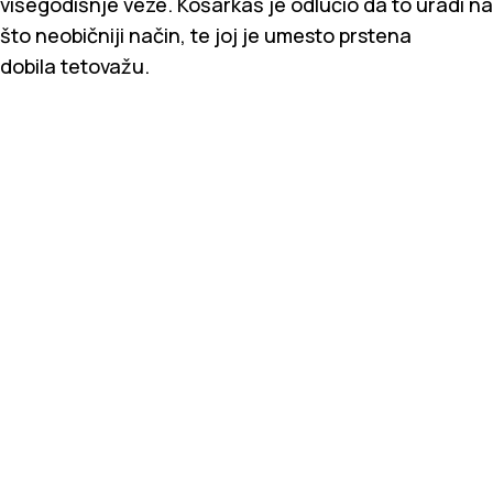
višegodišnje veze. Košarkaš je odlučio da to uradi na
što neobičniji način, te joj je umesto prstena
dobila tetovažu.