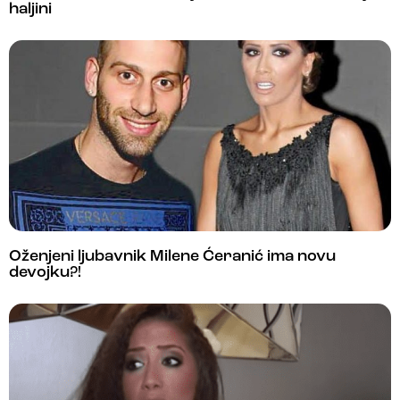
haljini
Oženjeni ljubavnik Milene Ćeranić ima novu
devojku?!