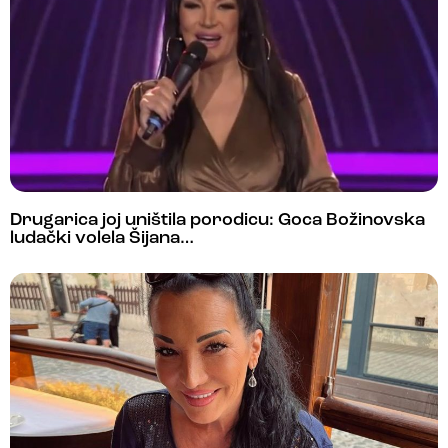
Drugarica joj uništila porodicu: Goca Božinovska
ludački volela Šijana…