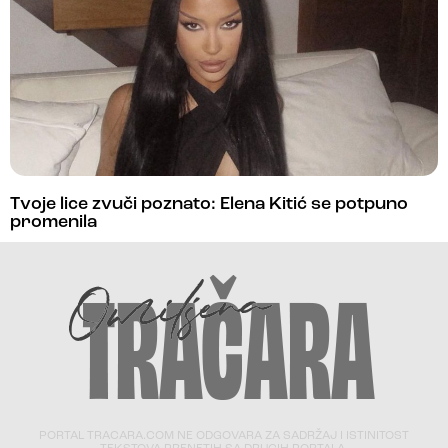
Tvoje lice zvuči poznato: Elena Kitić se potpuno
promenila
PORTAL TRACARA.COM NE ODGOVARA ZA SADRŽAJ I ISTINITOST