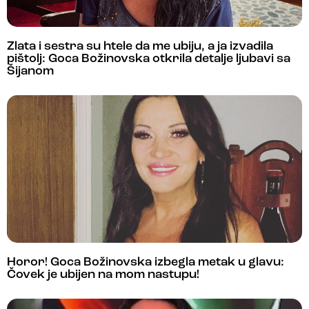
Zlata i sestra su htele da me ubiju, a ja izvadila
pištolj: Goca Božinovska otkrila detalje ljubavi sa
Šijanom
Horor! Goca Božinovska izbegla metak u glavu:
Čovek je ubijen na mom nastupu!