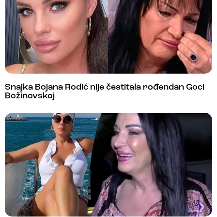
Snajka Bojana Rodić nije čestitala rođendan Goci
Božinovskoj