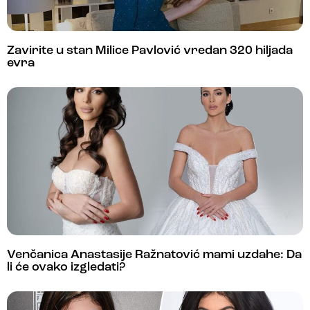
Zavirite u stan Milice Pavlović vredan 320 hiljada
evra
Venčanica Anastasije Ražnatović mami uzdahe: Da
li će ovako izgledati?