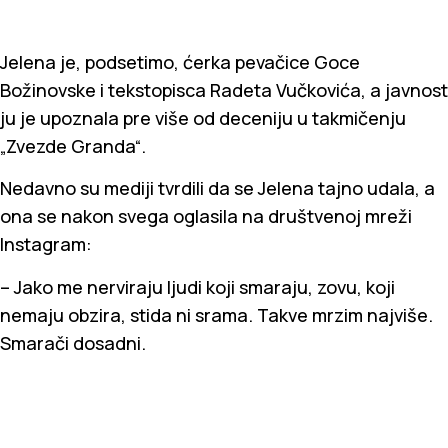
Jelena je, podsetimo, ćerka pevačice Goce
Božinovske i tekstopisca Radeta Vučkovića, a javnost
ju je upoznala pre više od deceniju u takmičenju
„Zvezde Granda“.
Nedavno su mediji tvrdili da se Jelena tajno udala, a
ona se nakon svega oglasila na društvenoj mreži
Instagram:
– Jako me nerviraju ljudi koji smaraju, zovu, koji
nemaju obzira, stida ni srama. Takve mrzim najviše.
Smarači dosadni.