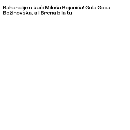
Bahanalije u kući Miloša Bojanića! Gola Goca
Božinovska, a i Brena bila tu