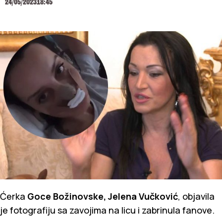
24/05/2023
18:45
Ćerka
Goce Božinovske, Jelena Vučković
, objavila
je fotografiju sa zavojima na licu i zabrinula fanove.