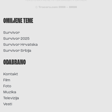
TEKSTOVA PRENETIH SA DRUGIH PORTALA.
© Tracara.com 2008 –
2026
OMILJENE TEME
Survivor
Survivor 2025
Survivor Hrvatska
Survivor Srbija
ODABRANO
Kontakt
Film
Foto
Muzika
Televizija
Vesti