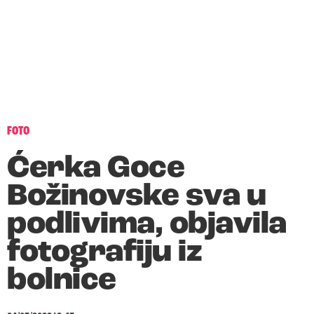
FOTO
Ćerka Goce
Božinovske sva u
podlivima, objavila
fotografiju iz
bolnice