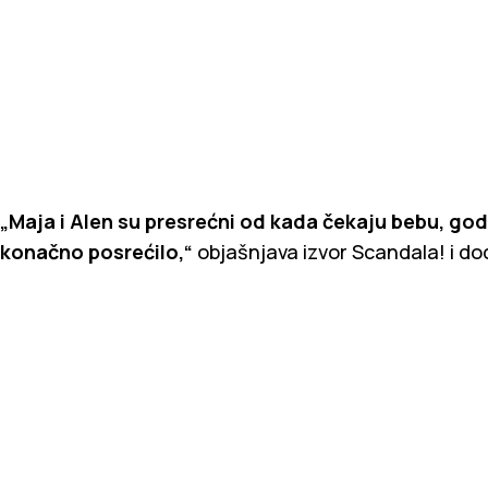
„Maja i Alen su presrećni od kada čekaju bebu, godi
konačno posrećilo,“
objašnjava izvor Scandala! i do