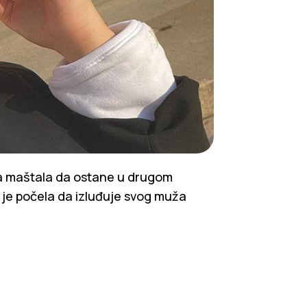
ma maštala da ostane u drugom
ć je počela da izluđuje svog muža