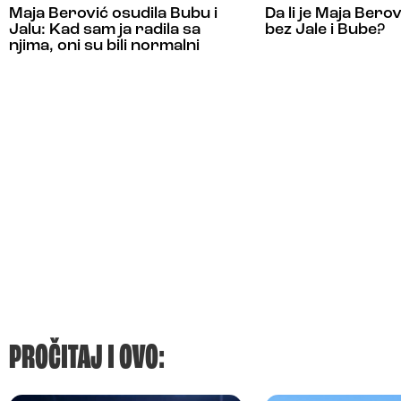
Maja Berović osudila Bubu i
Da li je Maja Bero
Jalu: Kad sam ja radila sa
bez Jale i Bube?
njima, oni su bili normalni
PROČITAJ I OVO: