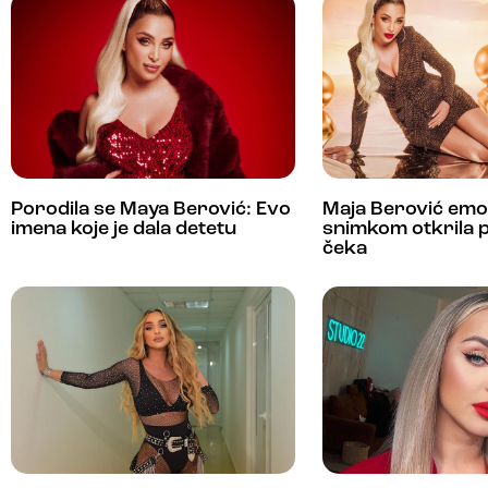
Porodila se Maya Berović: Evo
Maja Berović emo
imena koje je dala detetu
snimkom otkrila p
čeka