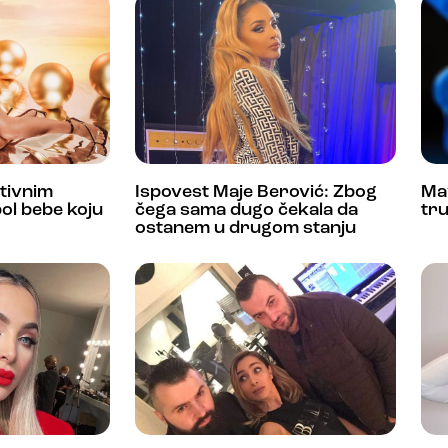
tivnim
Ispovest Maje Berović: Zbog
May
ol bebe koju
čega sama dugo čekala da
tr
ostanem u drugom stanju