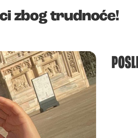
ci zbog trudnoće!
POSL