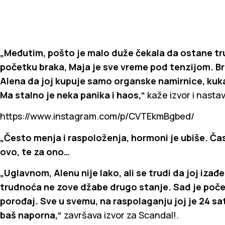
„Međutim, pošto je malo duže čekala da ostane tru
početku braka, Maja je sve vreme pod tenzijom. Brin
Alena da joj kupuje samo organske namirnice, kuk
Ma stalno je neka panika i haos,“
kaže izvor i nastav
https://www.instagram.com/p/CVTEkmBgbed/
„Često menja i raspoloženja, hormoni je ubiše. Čas
ovo, te za ono…
„Uglavnom, Alenu nije lako, ali se trudi da joj izađe
trudnoća ne zove džabe drugo stanje. Sad je počeo 
porođaj. Sve u svemu, na raspolaganju joj je 24 sat
baš naporna,“
završava izvor za Scandal!.