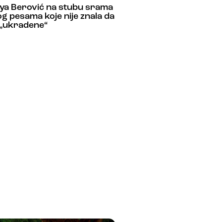
ya Berović na stubu srama
g pesama koje nije znala da
 „ukradene“