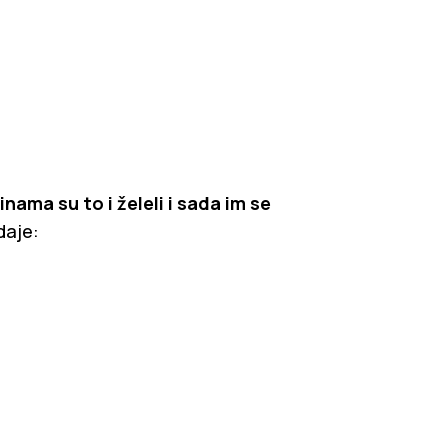
nama su to i želeli i sada im se
daje: