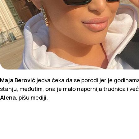
Maja Berović
jedva čeka da se porodi jer je godina
stanju, međutim, ona je malo napornija trudnica i ve
Alena
, pišu mediji.