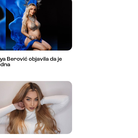
a Berović objavila da je
udna