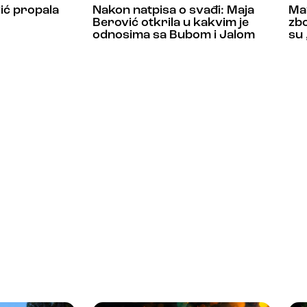
vić propala
Nakon natpisa o svađi: Maja
Ma
Berović otkrila u kakvim je
zbo
odnosima sa Bubom i Jalom
su