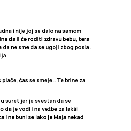
dna i nije joj se dalo na samom
e da li će roditi zdravu bebu, tera
a da ne sme da se ugoji zbog posla.
lja:
 plače, čas se smeje… Te brine za
 u suret jer je svestan da se
da je vodi i na vežbe za lakši
a i ne buni se iako je Maja nekad