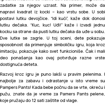
zadatke za njegov uzrast. Na primer, može da
napravi kvadrat iz kocki – kao vrstu sobe. U sobi
postavi lutku devojčice. “Idi kući”, kaže dok donosi
lutku dečaka. “Kuc, kuc! Uđi!” kaže i izvadi jednu
kocku sa strane da pusti lutku dečaka da uđe u sobu.
Dve lutke se zagrle. U toj sceni, dete pokazuje
sposobnost da primenjuje simboličku igru, koja kroz
imitaciju, pokazuje kako svet funkcioniše. Čak i mali
deo ponašanja kao ovaj potvrđuje razne vrste
dostignuća deteta.
Razvoj kroz igru je puno lakši u pravim pelenima. I
najbolje za zabavu i odrastanje u isto vreme su
Pampers Pants! Kada bebe počnu da se vrte, okreću i
pužu, znate da je vreme za Pamers Pants pelene,
koje pružaju do 12 sati zaštite od vlage.