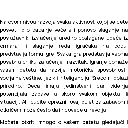
Na ovom nivou razvoja svaka aktivnost kojoj se dete
posveti, bilo bacanje večere i ponovo slaganje na
poslužavnik, izvlačenje uredno poslagane odeće iz
ormara ili slaganje reda igračaka na podu,
predstavlja formu igre. Svaka igra predstavlja veoma
posebnu priliku za učenje i razvitak. Igranje pomaže
vašem detetu da razvije motoričke sposobnosti,
socijalne veštine, jezik i inteligenciju. Srećom, dolazi
prirodno. Deca imaju jedinstveni dar viđenja
potencijala zabave u skoro svakom objektu ili
situaciji. Ali, budite oprezni, ovaj polet za zabavom i
otkrićem može često da ih dovede u nevolju!
Možete otkriti mnogo o vašem detetu gledajući i