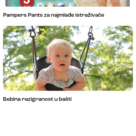
Pampers Pants za najmlađe istraživače
Bebina razigranost u bašti