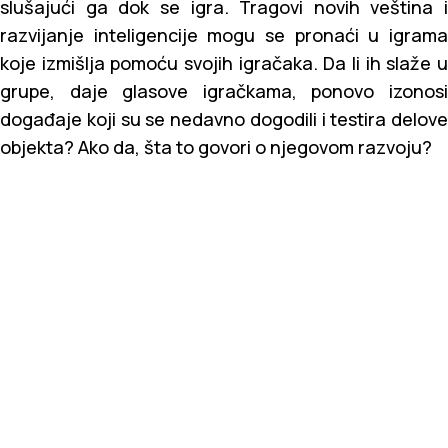
slušajući ga dok se igra. Tragovi novih veština i
razvijanje inteligencije mogu se pronaći u igrama
koje izmišlja pomoću svojih igračaka. Da li ih slaže u
grupe, daje glasove igračkama, ponovo izonosi
događaje koji su se nedavno dogodili i testira delove
objekta? Ako da, šta to govori o njegovom razvoju?