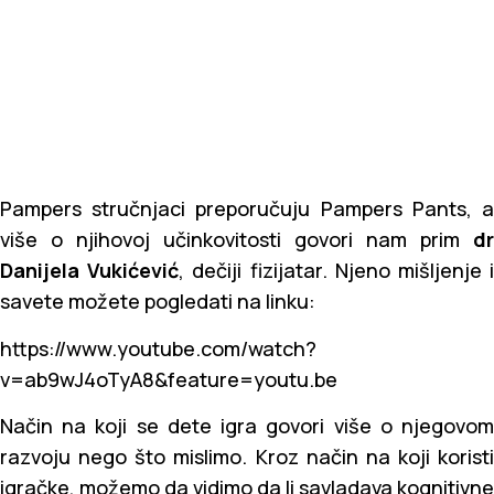
Pampers stručnjaci preporučuju Pampers Pants, a
više o njihovoj učinkovitosti govori nam prim
dr
Danijela Vukićević
, dečiji fizijatar. Njeno mišljenje 
savete možete pogledati na linku:
https://www.youtube.com/watch?
v=ab9wJ4oTyA8&feature=youtu.be
Način na koji se dete igra govori više o njegovom
razvoju nego što mislimo. Kroz način na koji koristi
igračke, možemo da vidimo da li savladava kognitivne