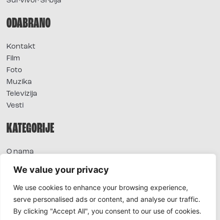
Survivor Srbija
ODABRANO
Kontakt
Film
Foto
Muzika
Televizija
Vesti
KATEGORIJE
O nama
Sve vesti
We value your privacy
Extra
We use cookies to enhance your browsing experience,
Foto
serve personalised ads or content, and analyse our traffic.
Moda
By clicking "Accept All", you consent to our use of cookies.
TV