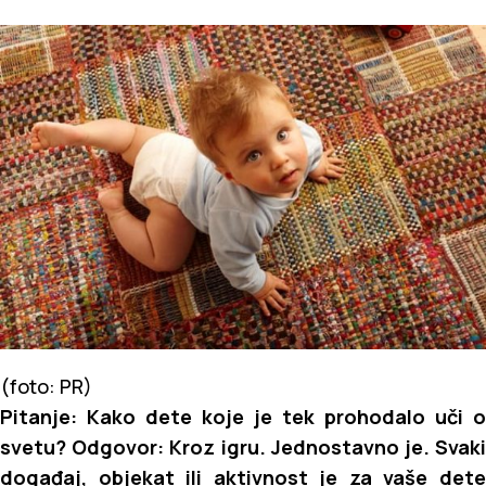
(foto: PR)
Pitanje: Kako dete koje je tek prohodalo uči o
svetu? Odgovor: Kroz igru. Jednostavno je. Svaki
događaj, objekat ili ak
tivnost je za vaše det