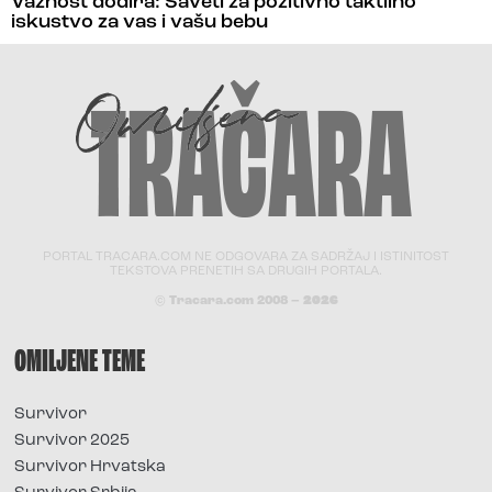
Važnost dodira: Saveti za pozitivno taktilno
iskustvo za vas i vašu bebu
PORTAL TRACARA.COM NE ODGOVARA ZA SADRŽAJ I ISTINITOST
TEKSTOVA PRENETIH SA DRUGIH PORTALA.
© Tracara.com 2008 –
2026
OMILJENE TEME
Survivor
Survivor 2025
Survivor Hrvatska