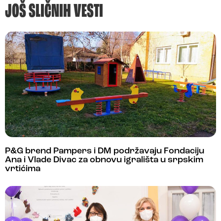
JOŠ SLIČNIH VESTI
P&G brend Pampers i DM podržavaju Fondaciju
Ana i Vlade Divac za obnovu igrališta u srpskim
vrtićima