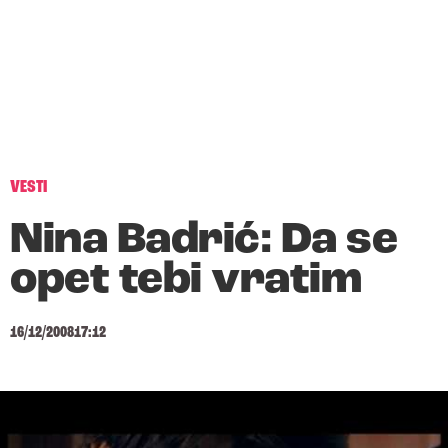
VESTI
Nina Badrić: Da se
opet tebi vratim
16/12/2008
17:12