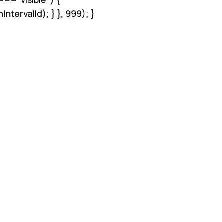
tervalId); } }, 999); }