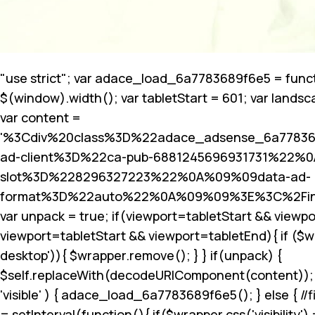
"use strict"; var adace_load_6a7783689f6e5 = funct
$(window).width(); var tabletStart = 601; var landsc
var content =
'%3Cdiv%20class%3D%22adace_adsense_6a7783
ad-client%3D%22ca-pub-6881245696931731%22%
slot%3D%228296327223%22%0A%09%09data-ad-
format%3D%22auto%22%0A%09%09%3E%3C%2Fin
var unpack = true; if(viewport
=tabletStart && viewpo
viewport
=tabletStart && viewport
=tabletEnd){ if ($
desktop')){ $wrapper.remove(); } } if(unpack) {
$self.replaceWith(decodeURIComponent(content)); } }
'visible' ) { adace_load_6a7783689f6e5(); } else { //fi
= setInterval(function(){ if($wrapper.css('visibility') =