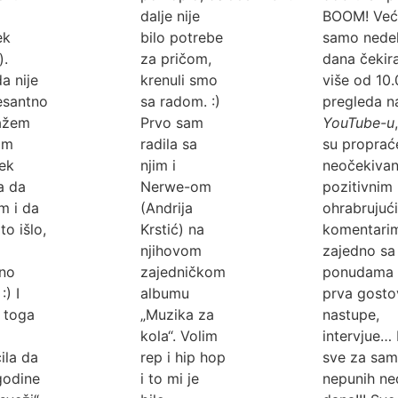
dalje nije
BOOM! Već
ek
bilo potrebe
samo nedel
).
za pričom,
dana čekir
a nije
krenuli smo
više od 10
esantno
sa radom. :)
pregleda n
ažem
Prvo sam
YouTube-u
am
radila sa
su proprać
ek
njim i
neočekiva
a da
Nerwe-om
pozitivnim 
m i da
(Andrija
ohrabrujuć
to išlo,
Krstić) na
komentari
njihovom
zajedno sa
rno
zajedničkom
ponudama 
:) I
albumu
prva gosto
 toga
„Muzika za
nastupe,
kola“. Volim
intervjue… 
ila da
rep i hip hop
sve za sa
godine
i to mi je
nepunih ne