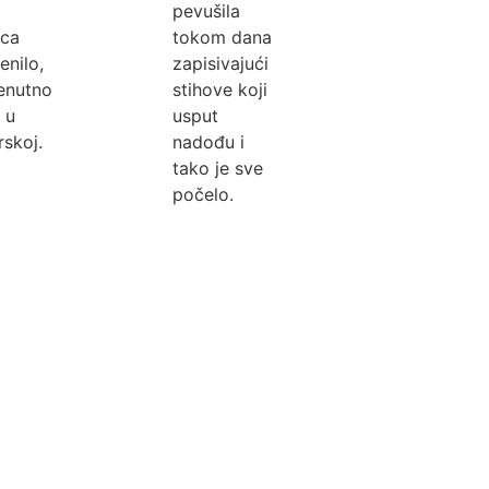
pevušila
ca
tokom dana
nilo,
zapisivajući
enutno
stihove koji
 u
usput
skoj.
nadođu i
tako je sve
počelo.