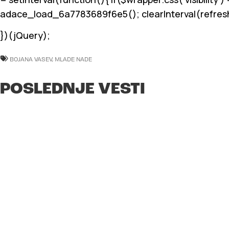
adace_load_6a7783689f6e5(); clearInterval(refreshIn
})(jQuery);
BOJANA VASEV
,
MLADE NADE
POSLEDNJE VESTI