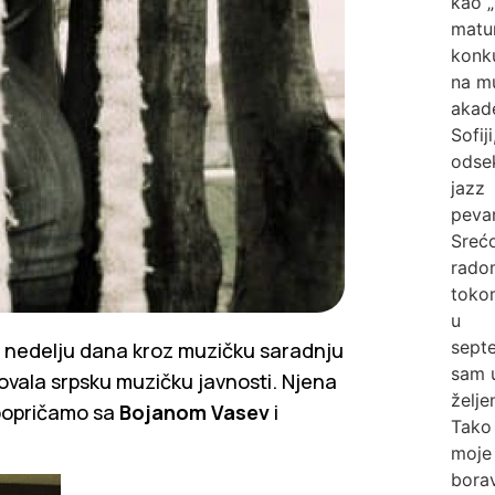
kao „
matu
konk
na m
akade
Sofiji
odse
jazz
pevan
Srećo
rado
tokom
u
sept
 nedelju dana kroz muzičku saradnju
sam 
ovala srpsku muzičku javnosti. Njena
želje
a popričamo sa
Bojanom Vasev
i
Tako
moje
bora