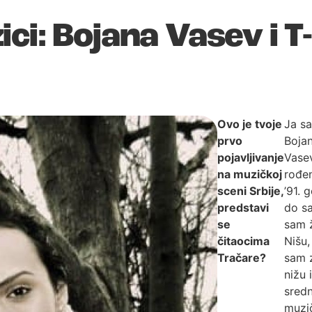
ci: Bojana Vasev i T
Ovo je tvoje
Ja s
prvo
Boja
pojavljivanje
Vasev
na muzičkoj
rođe
sceni Srbije,
’91. 
predstavi
do s
se
sam ž
čitaocima
Nišu,
Tračare?
sam z
nižu i
sredn
muzi