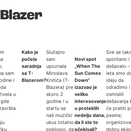
-Blazer
am
Kako je
Slučajno
Sve se tak
na
počela
sam
Novi spot
spontano i
,
saradnja
upoznala
„When The
dešavalo –
na sam
sa T-
Miroslava
Sun Comes
leta smo do
godine i
Blazerom?
Krstića (T-
Down“
ideju da
ada
Blazera) pre
izazvao je
odradimo i
ivela u
skoro 2
veliko
osmislili
 gde
godine i u
interesovanje
dešavanja 
avršila
startu se
u proteklih
će pratiti p
naš muzički
nedelju dana,
pesme,
ju
ukus totalno
da li ste to
organizova
čku
poklopio, da
očekivali?
dobru ekipu