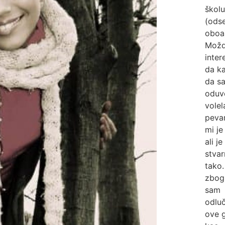
školu
(ods
oboa
Možd
inter
da k
da s
oduv
volel
peva
mi je 
ali je
stva
tako. 
zbog
sam
odluč
ove 