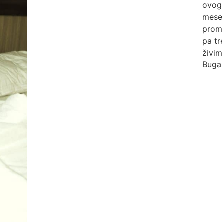
ovog
mese
prome
pa tr
živim
Bugar