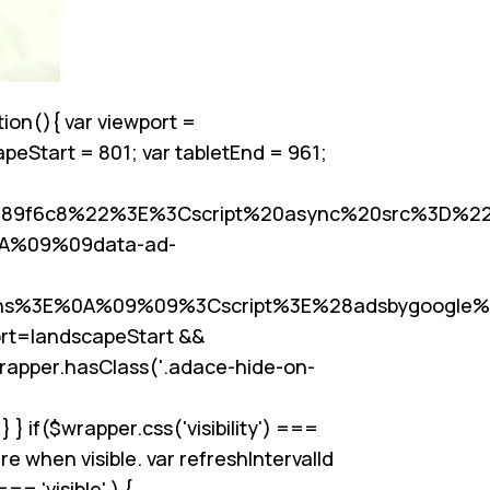
ion(){ var viewport =
apeStart = 801; var tabletEnd = 961;
689f6c8%22%3E%3Cscript%20async%20src%3D%22
0A%09%09data-ad-
s%3E%0A%09%09%3Cscript%3E%28adsbygoogle%
rt
=landscapeStart &&
wrapper.hasClass('.adace-hide-on-
 if($wrapper.css('visibility') ===
re when visible. var refreshIntervalId
== 'visible' ) {