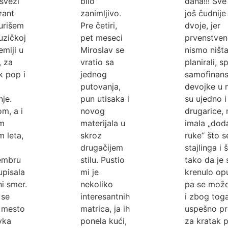
sveži“
bilo
dana!!! Sve
rant
zanimljivo.
još čudnije
urišem
Pre četiri,
dvoje, jer
uzičkoj
pet meseci
prvenstve
miji u
Miroslav se
nismo ništ
, za
vratio sa
planirali, s
k pop i
jednog
samofinansi
putovanja,
devojke u 
je.
pun utisaka i
su ujedno 
m, a i
novog
drugarice,
m
materijala u
imala „dod
 leta,
skroz
ruke“ što s
drugačijem
stajlinga i 
embru
stilu. Pustio
tako da je 
upisala
mi je
krenulo op
ni smer.
nekoliko
pa se mož
 se
interesantnih
i zbog tog
 mesto
matrica, ja ih
uspešno pr
vka
ponela kući,
za kratak p