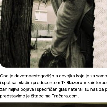
Ona je devetnaestogodišnja devojka koja je za samo
i spot sa mladim producentom
T- Blazerom
zainteres
zanimljiva pojava i specifičan glas naterali su nas d
predstavimo je čitaocima Tračara.com.