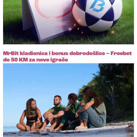
MrBit kladionica i bonus dobrodošlice – Freebet
do 50 KM za nove igrače