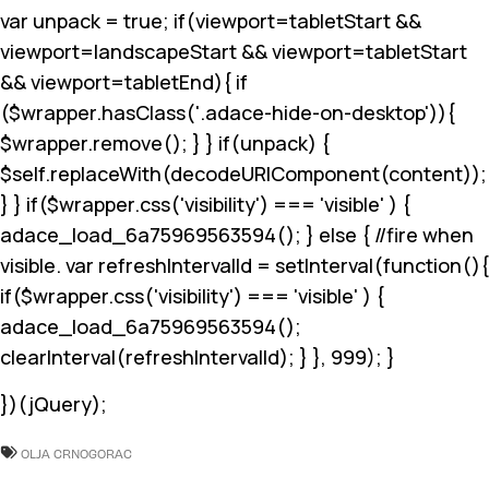
var unpack = true; if(viewport
=tabletStart &&
viewport
=landscapeStart && viewport
=tabletStart
&& viewport
=tabletEnd){ if
($wrapper.hasClass('.adace-hide-on-desktop')){
$wrapper.remove(); } } if(unpack) {
$self.replaceWith(decodeURIComponent(content));
} } if($wrapper.css('visibility') === 'visible' ) {
adace_load_6a75969563594(); } else { //fire when
visible. var refreshIntervalId = setInterval(function(){
if($wrapper.css('visibility') === 'visible' ) {
adace_load_6a75969563594();
clearInterval(refreshIntervalId); } }, 999); }
})(jQuery);
OLJA CRNOGORAC