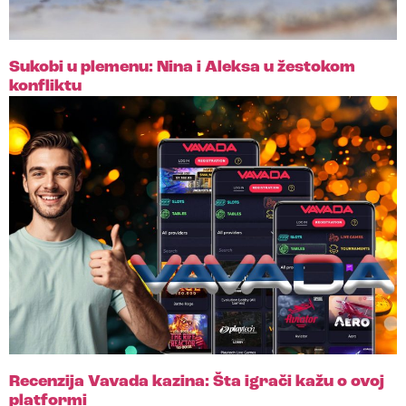
Sukobi u plemenu: Nina i Aleksa u žestokom
konfliktu
Recenzija Vavada kazina: Šta igrači kažu o ovoj
platformi