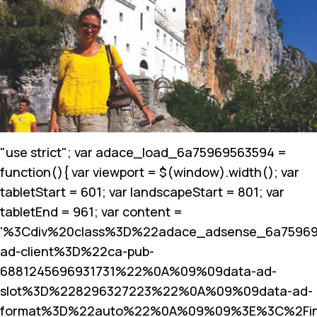
"use strict"; var adace_load_6a75969563594 =
function(){ var viewport = $(window).width(); var
tabletStart = 601; var landscapeStart = 801; var
tabletEnd = 961; var content =
'%3Cdiv%20class%3D%22adace_adsense_6a7596
ad-client%3D%22ca-pub-
6881245696931731%22%0A%09%09data-ad-
slot%3D%228296327223%22%0A%09%09data-ad-
format%3D%22auto%22%0A%09%09%3E%3C%2Fin