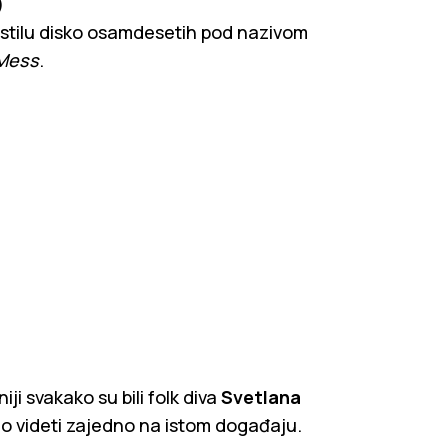
)
 stilu disko osamdesetih pod nazivom
Mess
.
iji svakako su bili folk diva
Svetlana
o videti zajedno na istom događaju.