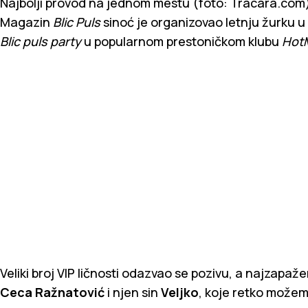
Najbolji provod na jednom mestu (foto: Tracara.com
Magazin
Blic Puls
sinoć je organizovao letnju žurku u
Blic puls party
u popularnom prestoničkom klubu
Hot
Veliki broj VIP ličnosti odazvao se pozivu, a najzapažen
Ceca Ražnatović
i njen sin
Veljko
, koje retko možem