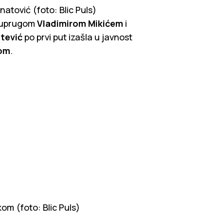
natović (foto: Blic Puls)
 suprugom
Vladimirom Mikićem
i
tević
po prvi put izašla u javnost
om
.
kom (foto: Blic Puls)