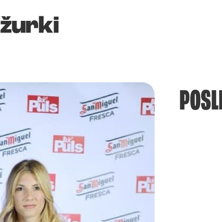
 žurki
POSL