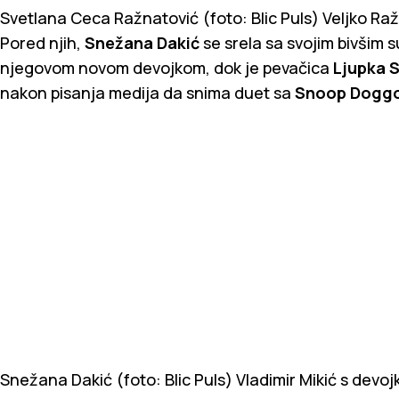
Svetlana Ceca Ražnatović (foto: Blic Puls)
Veljko Raž
Pored njih,
Snežana Dakić
se srela sa svojim bivšim
njegovom novom devojkom, dok je pevačica
Ljupka S
nakon pisanja medija da snima duet sa
Snoop Dogg
Snežana Dakić (foto: Blic Puls)
Vladimir Mikić s devoj