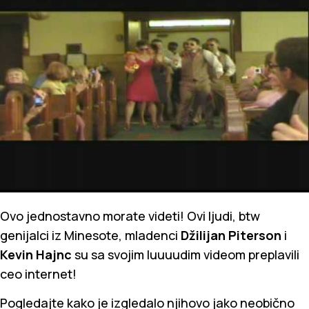
Ovo jednostavno morate videti! Ovi ljudi, btw
genijalci iz Minesote, mladenci
Džilijan Piterson
i
Kevin Hajnc
su sa svojim luuuudim videom preplavili
ceo internet!
Pogledajte kako je izgledalo njihovo jako neobično