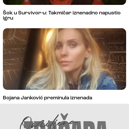
Šok u Survivor-u: Takmičar iznenadno napustio
igru
Bojana Janković preminula iznenada