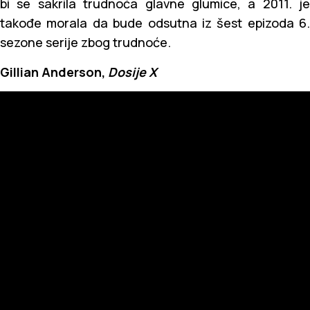
bi se sakrila trudnoća glavne glumice, a 2011. je
takođe morala da bude odsutna iz šest epizoda 6.
sezone serije zbog trudnoće.
Gillian Anderson,
Dosije X