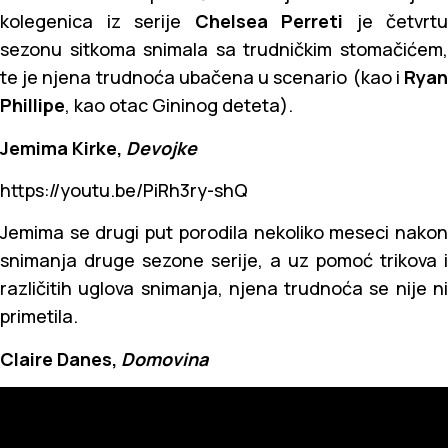
kolegenica iz serije
Chelsea Perreti
je četvrtu
sezonu sitkoma snimala sa trudničkim stomačićem,
te je njena trudnoća ubačena u scenario (kao i
Ryan
Phillipe
, kao otac Gininog deteta).
Jemima Kirke,
Devojke
https://youtu.be/PiRh3ry-shQ
Jemima se drugi put porodila nekoliko meseci nakon
snimanja druge sezone serije, a uz pomoć trikova i
različitih uglova snimanja, njena trudnoća se nije ni
primetila.
Claire Danes,
Domovina