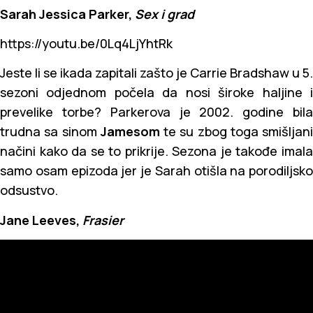
Sarah Jessica Parker,
Sex i grad
https://youtu.be/0Lq4LjYhtRk
Jeste li se ikada zapitali zašto je Carrie Bradshaw u 5.
sezoni odjednom počela da nosi široke haljine i
prevelike torbe? Parkerova je 2002. godine bila
trudna sa sinom
Jamesom
te su zbog toga smišljani
načini kako da se to prikrije. Sezona je takođe imala
samo osam epizoda jer je Sarah otišla na porodiljsko
odsustvo.
Jane Leeves,
Frasier