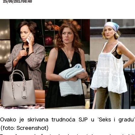
25/06/2017
08:40
Ovako je skrivana trudnoća SJP u ‘Seks i gradu’
(foto: Screenshot)