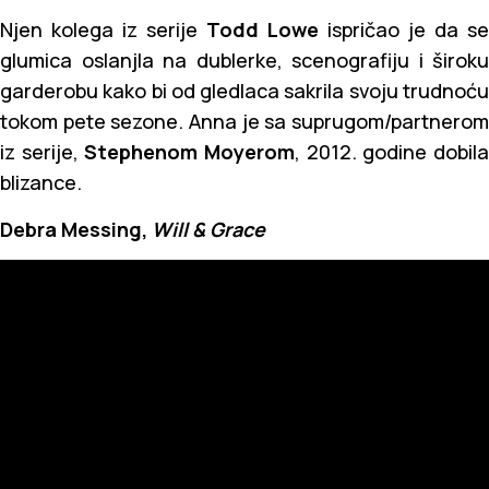
Njen kolega iz serije
Todd Lowe
ispričao je da se
glumica oslanjla na dublerke, scenografiju i široku
garderobu kako bi od gledlaca sakrila svoju trudnoću
tokom pete sezone. Anna je sa suprugom/partnerom
iz serije,
Stephenom Moyerom
, 2012. godine dobil
blizance.
Debra Messing,
Will & Grace