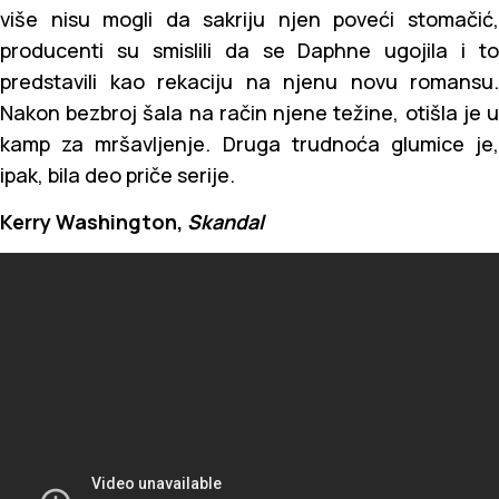
više nisu mogli da sakriju njen poveći stomačić,
producenti su smislili da se Daphne ugojila i to
predstavili kao rekaciju na njenu novu romansu.
Nakon bezbroj šala na račin njene težine, otišla je u
kamp za mršavljenje. Druga trudnoća glumice je,
ipak, bila deo priče serije.
Kerry Washington,
Skandal