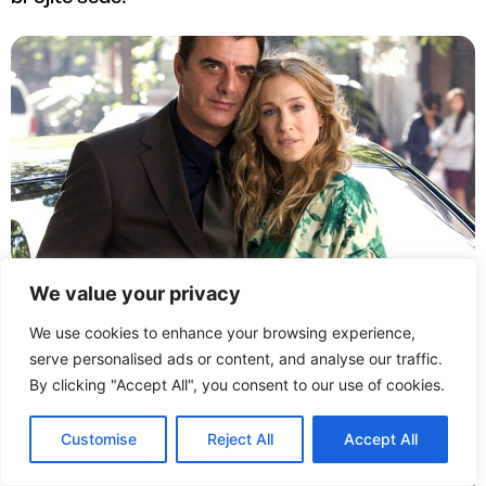
We value your privacy
Nove epizode Seksa i grada: Zverka ipak ostaje
živ
We use cookies to enhance your browsing experience,
serve personalised ads or content, and analyse our traffic.
By clicking "Accept All", you consent to our use of cookies.
Customise
Reject All
Accept All