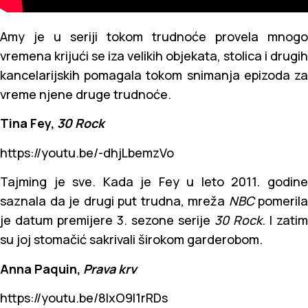
Amy je u seriji tokom trudnoće provela mnogo
vremena krijući se iza velikih objekata, stolica i drugih
kancelarijskih pomagala tokom snimanja epizoda za
vreme njene druge trudnoće.
Tina Fey,
30 Rock
https://youtu.be/-dhjLbemzVo
Tajming je sve. Kada je Fey u leto 2011. godine
saznala da je drugi put trudna, mreža
NBC
pomerila
je datum premijere 3. sezone serije
30 Rock
. I zatim
su joj stomačić sakrivali širokom garderobom.
Anna Paquin,
Prava krv
https://youtu.be/8lxO9l1rRDs