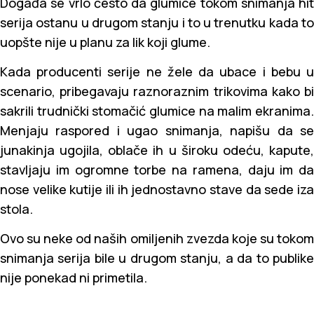
Događa se vrlo često da glumice tokom snimanja hit
serija ostanu u drugom stanju i to u trenutku kada to
uopšte nije u planu za lik koji glume.
Kada producenti serije ne žele da ubace i bebu u
scenario, pribegavaju raznoraznim trikovima kako bi
sakrili trudnički stomačić glumice na malim ekranima.
Menjaju raspored i ugao snimanja, napišu da se
junakinja ugojila, oblače ih u široku odeću, kapute,
stavljaju im ogromne torbe na ramena, daju im da
nose velike kutije ili ih jednostavno stave da sede iza
stola.
Ovo su neke od naših omiljenih zvezda koje su tokom
snimanja serija bile u drugom stanju, a da to publike
nije ponekad ni primetila.