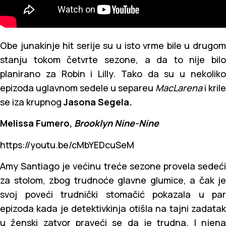
Obe junakinje hit serije su u isto vrme bile u drugom
stanju tokom četvrte sezone, a da to nije bilo
planirano za Robin i Lilly. Tako da su u nekoliko
epizoda uglavnom sedele u separeu
MacLarena
i krile
se iza krupnog
Jasona Segela.
Melissa Fumero,
Brooklyn Nine-Nine
https://youtu.be/cMbYEDcuSeM
Amy Santiago je većinu treće sezone provela sedeći
za stolom, zbog trudnoće glavne glumice, a čak je
svoj poveći trudnički stomačić pokazala u par
epizoda kada je detektivkinja otišla na tajni zadatak
u ženski zatvor praveći se da je trudna. I njena