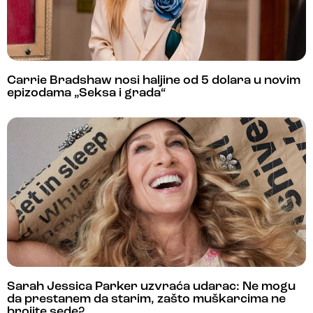
Carrie Bradshaw nosi haljine od 5 dolara u novim
epizodama „Seksa i grada“
Sarah Jessica Parker uzvraća udarac: Ne mogu
da prestanem da starim, zašto muškarcima ne
brojite sede?