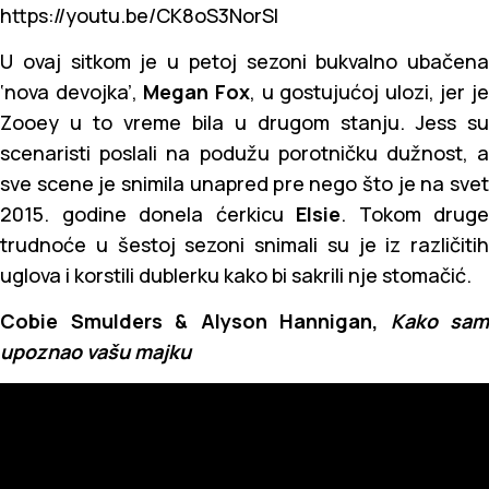
https://youtu.be/CK8oS3NorSI
U ovaj sitkom je u petoj sezoni bukvalno ubačena
‘nova devojka’,
Megan Fox
, u gostujućoj ulozi, jer je
Zooey u to vreme bila u drugom stanju. Jess su
scenaristi poslali na podužu porotničku dužnost, a
sve scene je snimila unapred pre nego što je na svet
2015. godine donela ćerkicu
Elsie
. Tokom druge
trudnoće u šestoj sezoni snimali su je iz različitih
uglova i korstili dublerku kako bi sakrili nje stomačić.
Cobie Smulders & Alyson Hannigan,
Kako sam
upoznao vašu majku