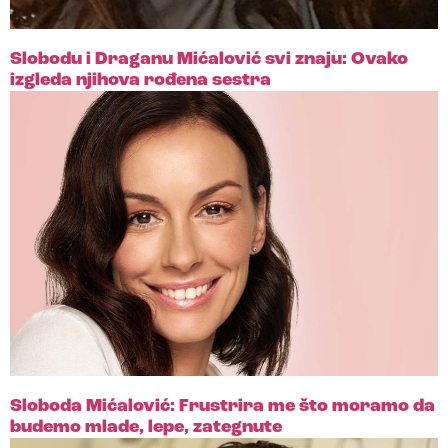
Slobodu i Draganu Mićalović svi znaju: Ovako
izgleda njihova rođena sestra
Sloboda Mićalović: Frustrira me što moramo da
budemo mlade, lepe, zategnute