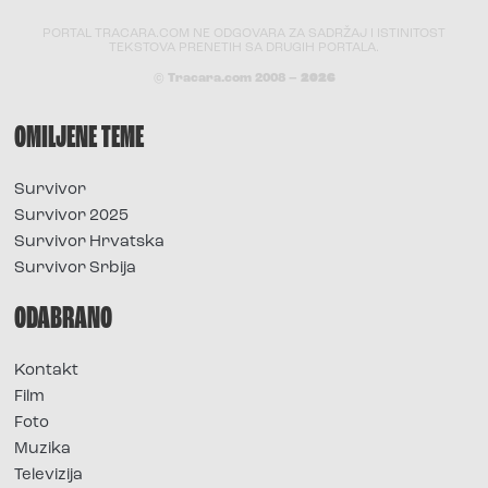
PORTAL TRACARA.COM NE ODGOVARA ZA SADRŽAJ I ISTINITOST
TEKSTOVA PRENETIH SA DRUGIH PORTALA.
© Tracara.com 2008 –
2026
OMILJENE TEME
Survivor
Survivor 2025
Survivor Hrvatska
Survivor Srbija
ODABRANO
Kontakt
Film
Foto
Muzika
Televizija