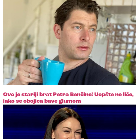
Ovo je stariji brat Petra Benčine! Uopšte ne liče,
iako se obojica bave glumom