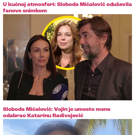
U kućnoj atmosferi: Sloboda Mićalović oduševila
fanove snimkom
Sloboda Mićalović: Vojin je umesto mene
odabrao Katarinu Radivojević