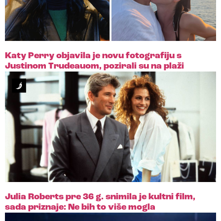
Katy Perry objavila je novu fotografiju s
Justinom Trudeauom, pozirali su na plaži
Julia Roberts pre 36 g. snimila je kultni film,
sada priznaje: Ne bih to više mogla