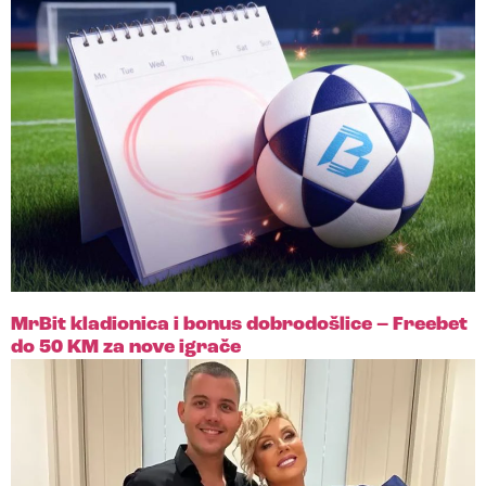
MrBit kladionica i bonus dobrodošlice – Freebet
do 50 KM za nove igrače