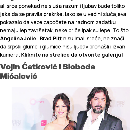
ali srce ponekad ne sluša razum i ljubav bude toliko
jaka da se pravila prekrše. Iako se u većini slučajeva
pokazalo da veze započete na radnom zadatku
nemaju lep završetak, neke priče ipak su lepe. To što
Angelina Jolie
i
Brad Pitt
nisu imali sreće, ne znači
da srpski glumci i glumice nisu ljubav pronašli i izvan
kamera.
Kliknite na strelice da otvorite galeriju!
Vojin Ćetković i Sloboda
Mićalović