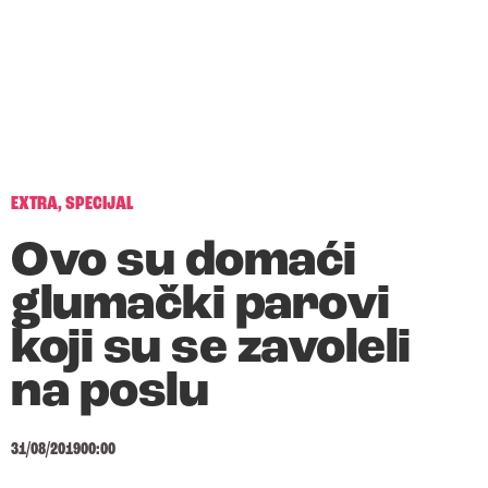
EXTRA
,
SPECIJAL
Ovo su domaći
glumački parovi
koji su se zavoleli
na poslu
31/08/2019
00:00