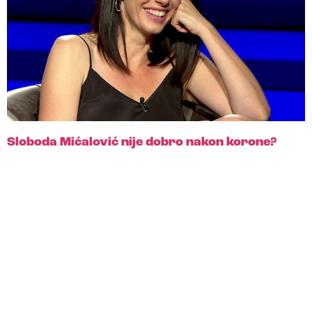
Sloboda Mićalović nije dobro nakon korone?