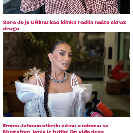
Sara Jo je u Rimu kao klinka radila nešto skroz
drugo
Emina Jahović otkrila istinu o odnosu sa
Mustafom, koga je tužila: On viđa decu