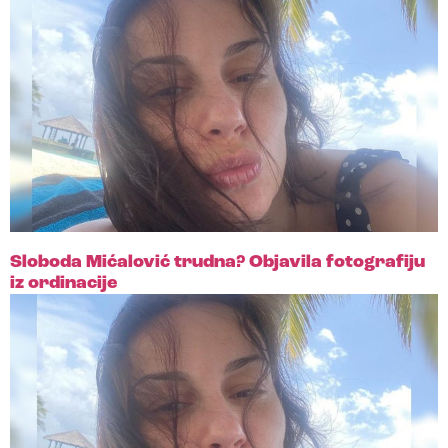
Sloboda Mićalović trudna? Objavila fotografiju
iz ordinacije