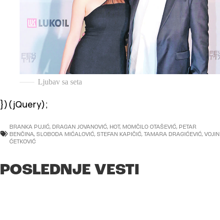
Ljubav sa seta
})(jQuery);
BRANKA PUJIĆ
,
DRAGAN JOVANOVIĆ
,
HOT
,
MOMČILO OTAŠEVIĆ
,
PETAR
BENČINA
,
SLOBODA MIĆALOVIĆ
,
STEFAN KAPIČIĆ
,
TAMARA DRAGIĆEVIĆ
,
VOJIN
ĆETKOVIĆ
POSLEDNJE VESTI