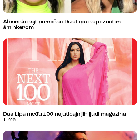
Albanski sajt pomešao Dua Lipu sa poznatim
šminkerom
Dua Lipa među 100 najuticajnijih ljudi magazina
Time