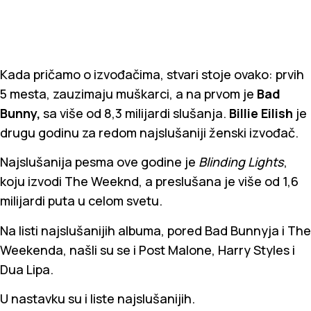
Kada pričamo o izvođačima, stvari stoje ovako: prvih
5 mesta, zauzimaju muškarci, a na prvom je
Bad
Bunny,
sa više od 8,3 milijardi slušanja.
Billie Eilish
je
drugu godinu za redom najslušaniji ženski izvođač.
Najslušanija pesma ove godine je
Blinding Lights
,
koju izvodi The Weeknd, a preslušana je više od 1,6
milijardi puta u celom svetu.
Na listi najslušanijih albuma, pored Bad Bunnyja i The
Weekenda, našli su se i Post Malone, Harry Styles i
Dua Lipa.
U nastavku su i liste najslušanijih.