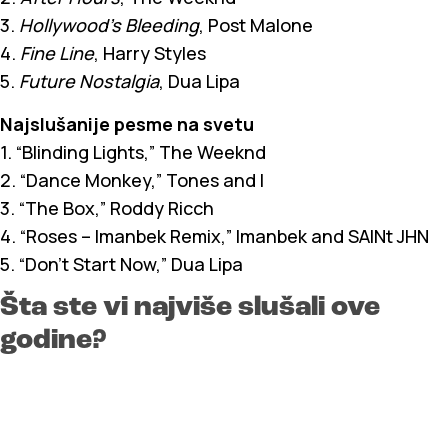
3.
Hollywood’s Bleeding
, Post Malone
4.
Fine Line
, Harry Styles
5.
Future Nostalgia
, Dua Lipa
Najslušanije pesme na svetu
1. “Blinding Lights,” The Weeknd
2. “Dance Monkey,” Tones and I
3. “The Box,” Roddy Ricch
4. “Roses – Imanbek Remix,” Imanbek and SAINt JHN
5. “Don’t Start Now,” Dua Lipa
Šta ste vi najviše slušali ove
godine?