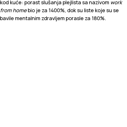
kod kuće: porast slušanja plejlista sa nazivom
work
from home
bio je za 1400%, dok su liste koje su se
bavile mentalnim zdravljem porasle za 180%.