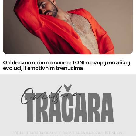
Od dnevne sobe do scene: TONI o svojoj muzičkoj
evoluciji i emotivnim trenucima
PORTAL TRACARA.COM NE ODGOVARA ZA SADRŽAJ I ISTINITOST