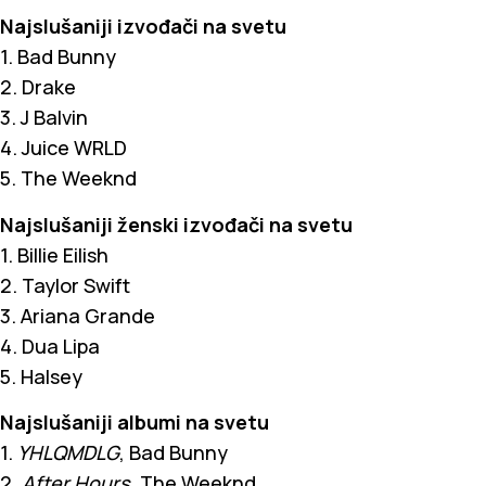
Najslušaniji izvođači na svetu
1. Bad Bunny
2. Drake
3. J Balvin
4. Juice WRLD
5. The Weeknd
Najslušaniji ženski izvođači na svetu
1. Billie Eilish
2. Taylor Swift
3. Ariana Grande
4. Dua Lipa
5. Halsey
Najslušaniji albumi na svetu
1.
YHLQMDLG
, Bad Bunny
2.
After Hours
, The Weeknd