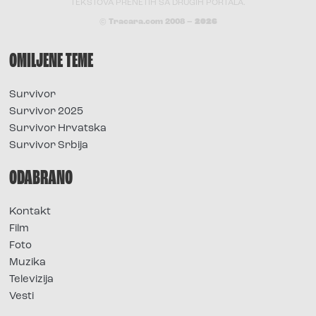
TEKSTOVA PRENETIH SA DRUGIH PORTALA.
© Tracara.com 2008 –
2026
OMILJENE TEME
Survivor
Survivor 2025
Survivor Hrvatska
Survivor Srbija
ODABRANO
Kontakt
Film
Foto
Muzika
Televizija
Vesti