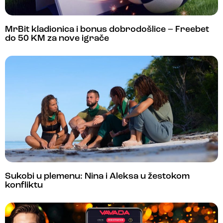
MrBit kladionica i bonus dobrodošlice – Freebet
do 50 KM za nove igrače
Sukobi u plemenu: Nina i Aleksa u žestokom
konfliktu