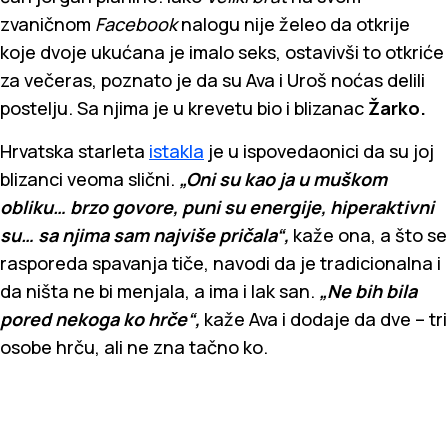
zvaničnom
Facebook
nalogu nije želeo da otkrije
koje dvoje ukućana je imalo seks, ostavivši to otkriće
za večeras, poznato je da su Ava i Uroš noćas delili
postelju. Sa njima je u krevetu bio i blizanac
Žarko.
Hrvatska starleta
istakla
je u ispovedaonici da su joj
blizanci veoma slični.
„Oni su kao ja u muškom
obliku… brzo govore, puni su energije, hiperaktivni
su… sa njima sam najviše pričala“,
kaže ona, a što se
rasporeda spavanja tiče, navodi da je tradicionalna i
da ništa ne bi menjala, a ima i lak san.
„Ne bih bila
pored nekoga ko hrče“,
kaže Ava i dodaje da dve – tri
osobe hrču, ali ne zna tačno ko.