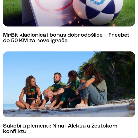
MrBit kladionica i bonus dobrodošlice – Freebet
do 50 KM za nove igrače
Sukobi u plemenu: Nina i Aleksa u žestokom
konfliktu