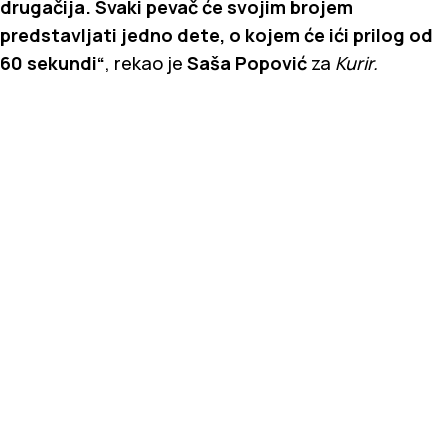
drugačija. Svaki pevač će svojim brojem
predstavljati jedno dete, o kojem će ići prilog od
60 sekundi“
, rekao je
Saša Popović
za
Kurir.