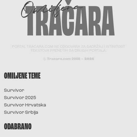
PORTAL TRACARA.COM NE ODGOVARA ZA SADRŽAJ I ISTINITOST
TEKSTOVA PRENETIH SA DRUGIH PORTALA.
© Tracara.com 2008 –
2026
OMILJENE TEME
Survivor
Survivor 2025
Survivor Hrvatska
Survivor Srbija
ODABRANO