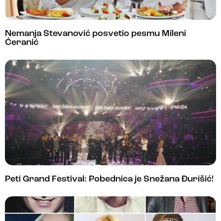
Nemanja Stevanović posvetio pesmu Mileni
Ćeranić
Peti Grand Festival: Pobednica je Snežana Đurišić!