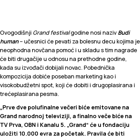
Ovogodišnji
Grand festival
godine nosi naziv
Budi
human
– učesnici će pevati za bolesnu decu kojima je
neophodna novčana pomoć i u skladu s tim nagrade
će biti drugačije u odnosu na prethodne godine,
kada su izvođači dobijali novac. Pobednička
kompozicija dobiće poseban marketing kao i
visokobudžetni spot, koji će dobiti i drugoplasirana i
trećeplasirana pesma.
„Prve dve polufinalne večeri biće emitovane na
Grand narodnoj televiziji, a finalno veče biće na
TV Prva, OBN i Kanalu 5. „Grand“ će u fondaciju
uložiti 10.000 evra za početak. Pravila će biti