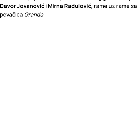
Davor Jovanović
i
Mirna Radulović
, rame uz rame sa
pevačica
Granda
.