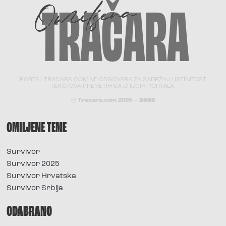
PORTAL TRACARA.COM NE ODGOVARA ZA SADRŽAJ I ISTINITOST
TEKSTOVA PRENETIH SA DRUGIH PORTALA.
© Tracara.com 2008 –
2026
OMILJENE TEME
Survivor
Survivor 2025
Survivor Hrvatska
Survivor Srbija
ODABRANO