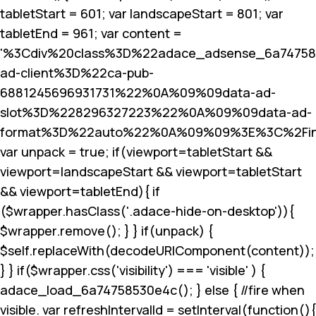
tabletStart = 601; var landscapeStart = 801; var
tabletEnd = 961; var content =
'%3Cdiv%20class%3D%22adace_adsense_6a7475
ad-client%3D%22ca-pub-
6881245696931731%22%0A%09%09data-ad-
slot%3D%228296327223%22%0A%09%09data-ad-
format%3D%22auto%22%0A%09%09%3E%3C%2Fin
var unpack = true; if(viewport
=tabletStart &&
viewport
=landscapeStart && viewport
=tabletStart
&& viewport
=tabletEnd){ if
($wrapper.hasClass('.adace-hide-on-desktop')){
$wrapper.remove(); } } if(unpack) {
$self.replaceWith(decodeURIComponent(content));
} } if($wrapper.css('visibility') === 'visible' ) {
adace_load_6a74758530e4c(); } else { //fire when
visible. var refreshIntervalId = setInterval(function(){