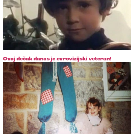
Ovaj dečak danas je evrovizijski veteran!