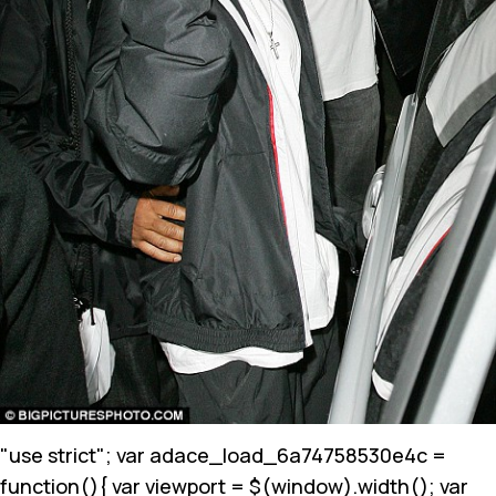
"use strict"; var adace_load_6a74758530e4c =
function(){ var viewport = $(window).width(); var