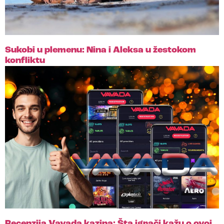
Sukobi u plemenu: Nina i Aleksa u žestokom
konfliktu
Recenzija Vavada kazina: Šta igrači kažu o ovoj