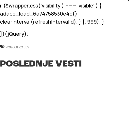
if($wrapper.css('visibility') === 'visible' ) {
adace_load_6a74758530e4c();
clearInterval(refreshIntervalId); } }, 999); }
})(jQuery);
POGODI KO JE?
POSLEDNJE VESTI