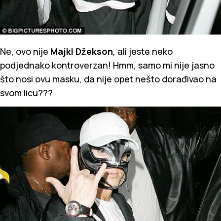
Ne, ovo nije
Majkl Džekson
, ali jeste neko
podjednako kontroverzan! Hmm, samo mi nije jasno
što nosi ovu masku, da nije opet nešto dorađivao na
svom licu???