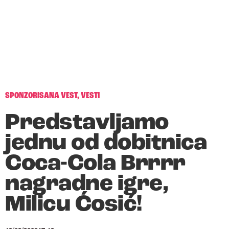
SPONZORISANA VEST
,
VESTI
Predstavljamo
jednu od dobitnica
Coca-Cola Brrrr
nagradne igre,
Milicu Ćosić!