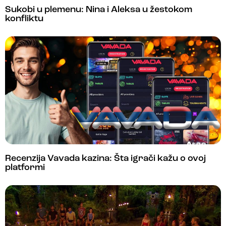
Sukobi u plemenu: Nina i Aleksa u žestokom
konfliktu
Recenzija Vavada kazina: Šta igrači kažu o ovoj
platformi