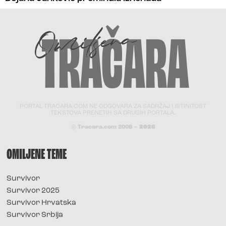
PORTAL TRACARA.COM NE ODGOVARA ZA SADRŽAJ I ISTINITOST
TEKSTOVA PRENETIH SA DRUGIH PORTALA.
© Tracara.com 2008 –
2026
OMILJENE TEME
Survivor
Survivor 2025
Survivor Hrvatska
Survivor Srbija