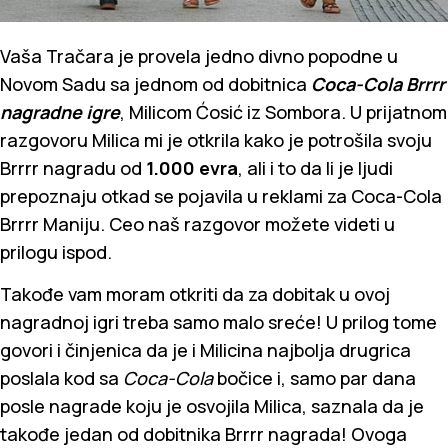
Vaša Tračara je provela jedno divno popodne u
Novom Sadu sa jednom od dobitnica
Coca-Cola Brrrr
nagradne igre
, Milicom Ćosić iz Sombora. U prijatnom
razgovoru Milica mi je otkrila kako je potrošila svoju
Brrrr nagradu od
1.000 evra
, ali i to da li je ljudi
prepoznaju otkad se pojavila u reklami za Coca-Cola
Brrrr Maniju. Ceo naš razgovor možete videti u
prilogu ispod.
Takođe vam moram otkriti da za dobitak u ovoj
nagradnoj igri treba samo malo sreće! U prilog tome
govori i činjenica da je i Milicina najbolja drugrica
poslala kod sa
Coca-Cola
bočice i, samo par dana
posle nagrade koju je osvojila Milica, saznala da je
takođe jedan od dobitnika Brrrr nagrada! Ovoga