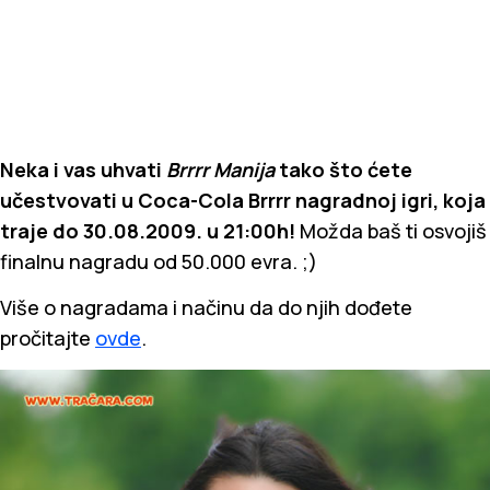
Neka i vas uhvati
Brrrr Manija
tako što ćete
učestvovati u Coca-Cola Brrrr nagradnoj igri, koja
traje do 30.08.2009. u 21:00h!
Možda baš ti osvojiš
finalnu nagradu od 50.000 evra. ;)
Više o nagradama i načinu da do njih dođete
pročitajte
ovde
.