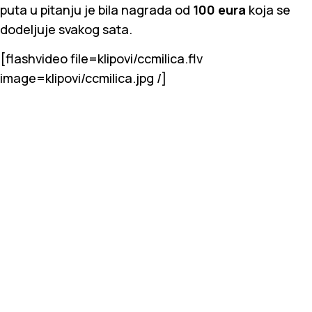
puta u pitanju je bila nagrada od
100 eura
koja se
dodeljuje svakog sata.
[flashvideo file=klipovi/ccmilica.flv
image=klipovi/ccmilica.jpg /]