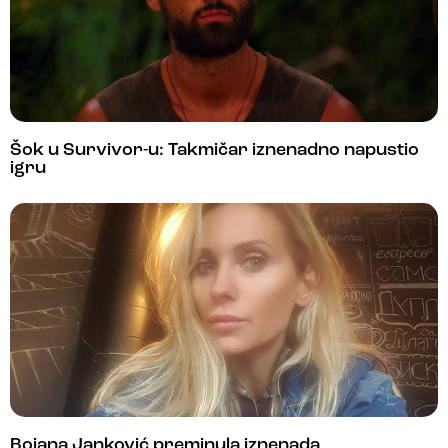
Šok u Survivor-u: Takmičar iznenadno napustio
igru
Bojana Janković preminula iznenada