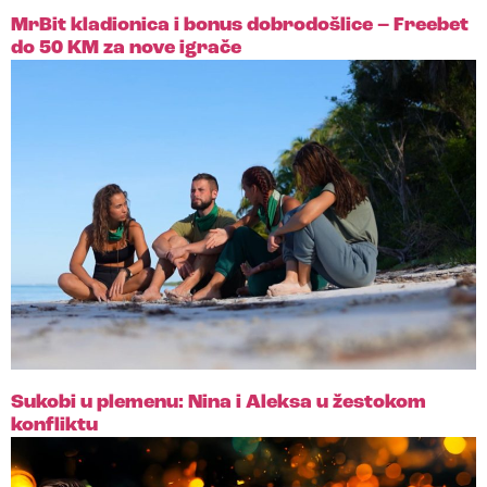
MrBit kladionica i bonus dobrodošlice – Freebet
do 50 KM za nove igrače
Sukobi u plemenu: Nina i Aleksa u žestokom
konfliktu