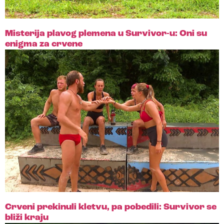
Misterija plavog plemena u Survivor-u: Oni su
enigma za crvene
Crveni prekinuli kletvu, pa pobedili: Survivor se
bliži kraju