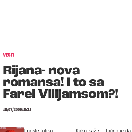
VESTI
Rijana- nova
romansa! I to sa
Farel Vilijamsom?!
19/07/2009
18:31
I posle toliko
Kako kaže
„Tačno je da