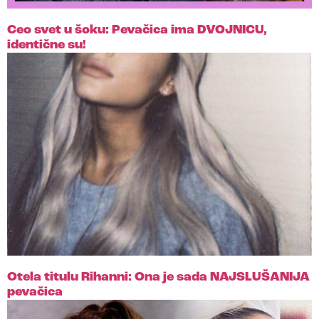
Ceo svet u šoku: Pevačica ima DVOJNICU,
identične su!
Otela titulu Rihanni: Ona je sada NAJSLUŠANIJA
pevačica