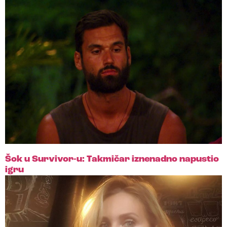
Šok u Survivor-u: Takmičar iznenadno napustio
igru