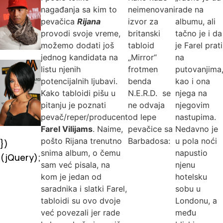
nagađanja sa kim to
neimenovani
rade na
pevačica
Rijana
izvor za
albumu, ali
provodi svoje vreme,
britanski
tačno je i da
možemo dodati još
tabloid
je Farel prati
jednog kandidata na
„Mirror“
na
listu njenih
frotmen
putovanjima
potencijalnih ljubavi.
benda
kao i ona
Kako tabloidi pišu u
N.E.R.D. se
njega na
pitanju je poznati
ne odvaja
njegovim
pevač/reper/producent
od lepe
nastupima.
Farel Vilijams
. Naime,
pevačice sa
Nedavno je
pošto Rijana trenutno
Barbadosa:
u pola noći
})
snima album, o čemu
napustio
(jQuery);
sam već pisala, na
njenu
kom je jedan od
hotelsku
saradnika i slatki Farel,
sobu u
tabloidi su ovo dvoje
Londonu, a
već povezali jer rade
među