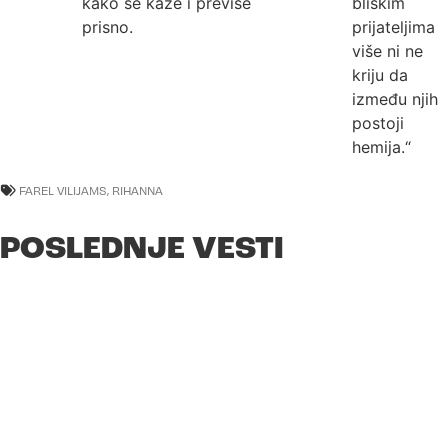
kako se kaže i previše
bliskim
prisno.
prijateljima
više ni ne
kriju da
između njih
postoji
hemija.“
FAREL VILIJAMS
,
RIHANNA
POSLEDNJE VESTI