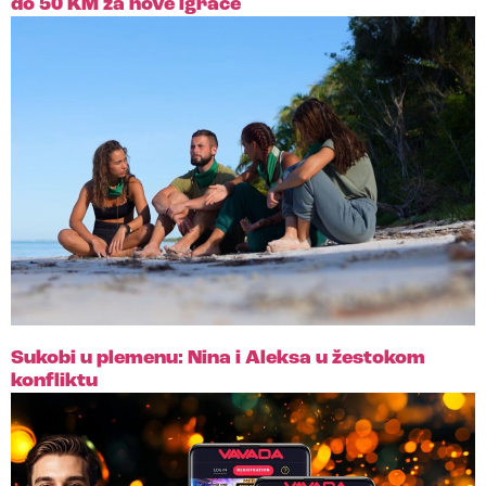
do 50 KM za nove igrače
Sukobi u plemenu: Nina i Aleksa u žestokom
konfliktu