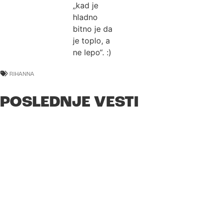
„kad je
hladno
bitno je da
je toplo, a
ne lepo“. :)
RIHANNA
POSLEDNJE VESTI