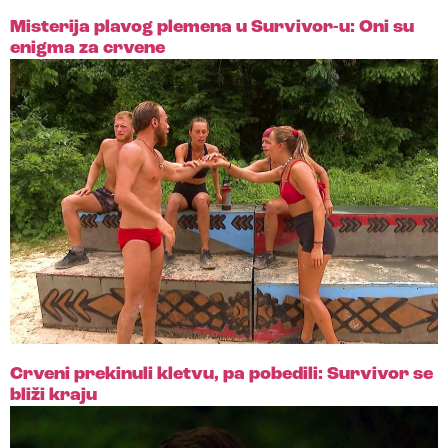
Misterija plavog plemena u Survivor-u: Oni su
enigma za crvene
Crveni prekinuli kletvu, pa pobedili: Survivor se
bliži kraju