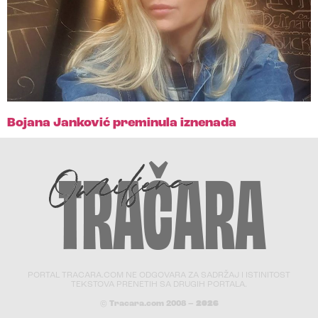
Bojana Janković preminula iznenada
PORTAL TRACARA.COM NE ODGOVARA ZA SADRŽAJ I ISTINITOST
TEKSTOVA PRENETIH SA DRUGIH PORTALA.
© Tracara.com 2008 –
2026