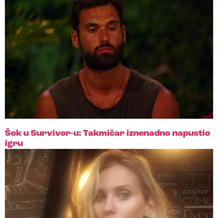
Šok u Survivor-u: Takmičar iznenadno napustio
igru