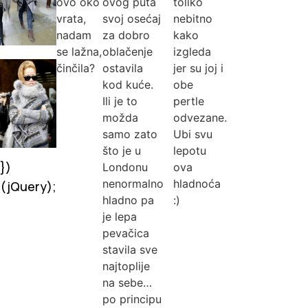
ovo oko
ovog puta
toliko
vrata,
svoj osećaj
nebitno
nadam
za dobro
kako
se lažna,
oblačenje
izgleda
činčila?
ostavila
jer su joj i
kod kuće.
obe
Ili je to
pertle
možda
odvezane.
samo zato
Ubi svu
što je u
lepotu
})
Londonu
ova
nenormalno
hladnoća
(jQuery);
hladno pa
:)
je lepa
pevačica
stavila sve
najtoplije
na sebe…
po principu