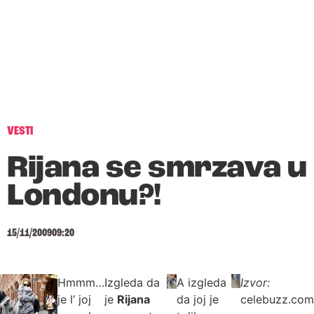
VESTI
Rijana se smrzava u
Londonu?!
15/11/2009
09:20
Hmmm…
Izgleda da
A izgleda
Izvor:
je l’ joj
je
Rijana
da joj je
celebuzz.com