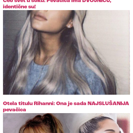
Ceo svet u šoku: Pevačica ima DVOJNICU,
identične su!
Otela titulu Rihanni: Ona je sada NAJSLUŠANIJA
pevačica