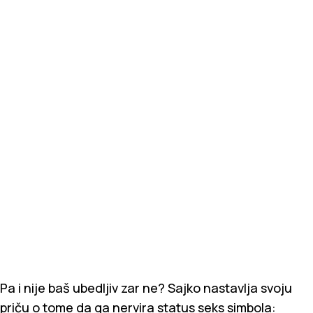
Pa i nije baš ubedljiv zar ne? Sajko nastavlja svoju
priču o tome da ga nervira status seks simbola: