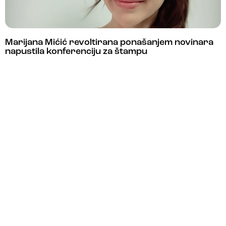
Marijana Mićić revoltirana ponašanjem novinara
napustila konferenciju za štampu