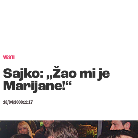
VESTI
Sajko: „Žao mi je
Marijane!“
18/04/2009
11:17