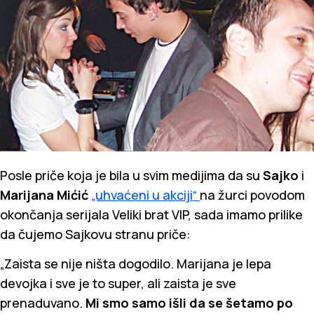
Posle priče koja je bila u svim medijima da su
Sajko
i
Marijana Mićić
„uhvaćeni u akciji“
na žurci povodom
okončanja serijala Veliki brat VIP, sada imamo prilike
da čujemo Sajkovu stranu priče:
„Zaista se nije ništa dogodilo. Marijana je lepa
devojka i sve je to super, ali zaista je sve
prenaduvano.
Mi smo samo išli da se šetamo po