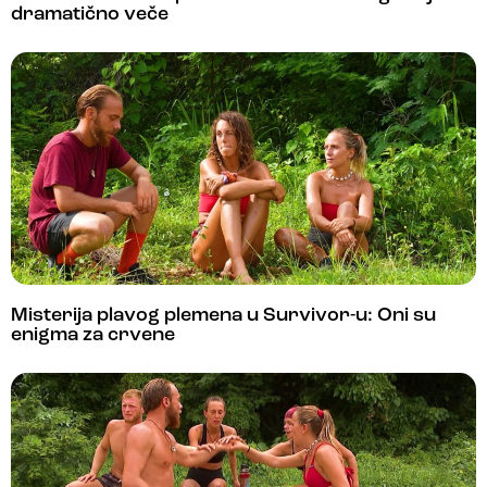
dramatično veče
Misterija plavog plemena u Survivor-u: Oni su
enigma za crvene