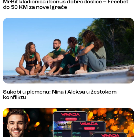
MrBit kladionica i bonus dobrodošlice – Freebet
do 50 KM za nove igrače
Sukobi u plemenu: Nina i Aleksa u žestokom
konfliktu