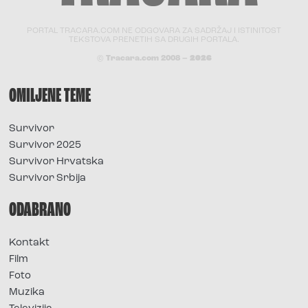
PORTAL TRACARA.COM NE ODGOVARA ZA SADRŽAJ I ISTINITOST
TEKSTOVA PRENETIH SA DRUGIH PORTALA.
© Tracara.com 2008 –
2026
OMILJENE TEME
Survivor
Survivor 2025
Survivor Hrvatska
Survivor Srbija
ODABRANO
Kontakt
Film
Foto
Muzika