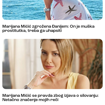
Marijana Mićić zgrožena Đanijem: On je muška
prostitutka, treba ga uhapsiti
Marijana Mićić se pravda zbog izjava o silovanju:
Netačno značenje mojih reči