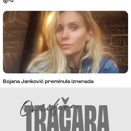
igru
Bojana Janković preminula iznenada