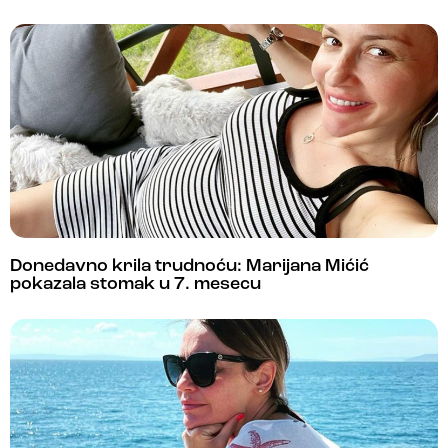
Donedavno krila trudnoću: Marijana Mićić
pokazala stomak u 7. mesecu