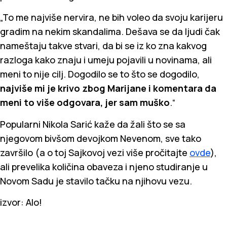
„To me najviše nervira, ne bih voleo da svoju karijeru
gradim na nekim skandalima. Dešava se da ljudi čak
nameštaju takve stvari, da bi se iz ko zna kakvog
razloga kako znaju i umeju pojavili u novinama, ali
meni to nije cilj. Dogodilo se to što se dogodilo,
najviše mi je krivo zbog Marijane i komentara da
meni to više odgovara, jer sam muško
.“
Popularni Nikola Sarić kaže da žali što se sa
njegovom bivšom devojkom Nevenom, sve tako
završilo (a o toj Sajkovoj vezi više pročitajte
ovde
),
ali prevelika količina obaveza i njeno studiranje u
Novom Sadu je stavilo tačku na njihovu vezu.
izvor: Alo!