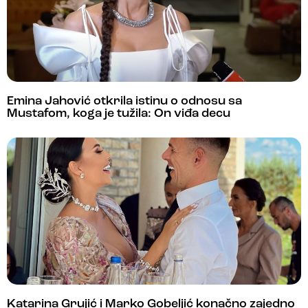
Emina Jahović otkrila istinu o odnosu sa
Mustafom, koga je tužila: On viđa decu
Katarina Grujić i Marko Gobeljić konačno zajedno