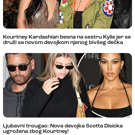
Kourtney Kardashian besna na sestru Kylie jer se
druži sa novom devojkom njenog bivšeg dečka
Ljubavni trougao: Nova devojka Scotta Disicka
ugrožena zbog Kourtney!