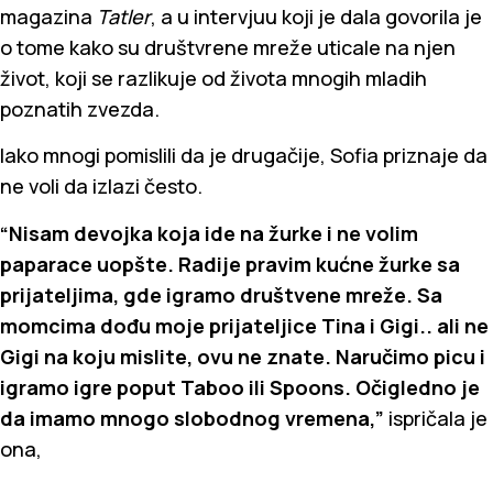
magazina
Tatler
, a u intervjuu koji je dala govorila je
o tome kako su društvrene mreže uticale na njen
život, koji se razlikuje od života mnogih mladih
poznatih zvezda.
Iako mnogi pomislili da je drugačije, Sofia priznaje da
ne voli da izlazi često.
“Nisam devojka koja ide na žurke i ne volim
paparace uopšte. Radije pravim kućne žurke sa
prijateljima, gde igramo društvene mreže. Sa
momcima dođu moje prijateljice Tina i Gigi.. ali ne
Gigi na koju mislite, ovu ne znate. Naručimo picu i
igramo igre poput Taboo ili Spoons. Očigledno je
da imamo mnogo slobodnog vremena,”
ispričala je
ona,