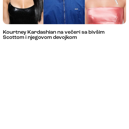
Kourtney Kardashian na večeri sa bivšim
Scottom i njegovom devojkom