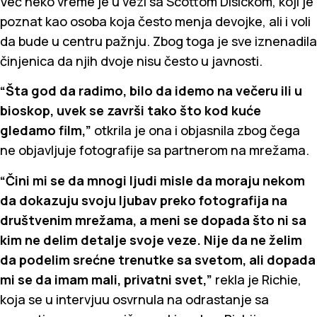
Već neko vreme je u vezi sa Scottom Disickom, koji je
poznat kao osoba koja često menja devojke, ali i voli
da bude u centru pažnju. Zbog toga je sve iznenadila
činjenica da njih dvoje nisu često u javnosti.
“Šta god da radimo, bilo da idemo na večeru ili u
bioskop, uvek se završi tako što kod kuće
gledamo film,”
otkrila je ona i objasnila zbog čega
ne objavljuje fotografije sa partnerom na mrežama.
“Čini mi se da mnogi ljudi misle da moraju nekom
da dokazuju svoju ljubav preko fotografija na
društvenim mrežama, a meni se dopada što ni sa
kim ne delim detalje svoje veze. Nije da ne želim
da podelim srećne trenutke sa svetom, ali dopada
mi se da imam mali, privatni svet,”
rekla je Richie,
koja se u intervjuu osvrnula na odrastanje sa