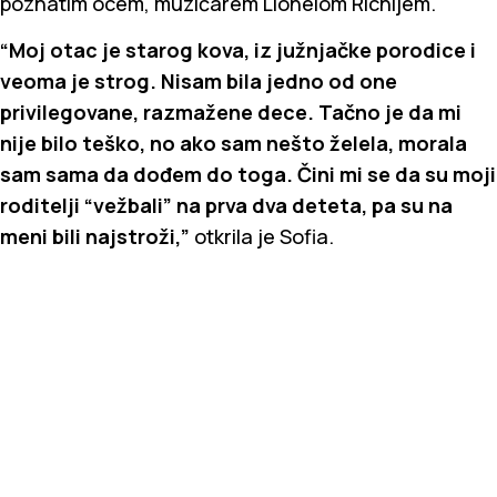
poznatim ocem, muzičarem Lionelom Richijem.
“Moj otac je starog kova, iz južnjačke porodice i
veoma je strog. Nisam bila jedno od one
privilegovane, razmažene dece. Tačno je da mi
nije bilo teško, no ako sam nešto želela, morala
sam sama da dođem do toga. Čini mi se da su moji
roditelji “vežbali” na prva dva deteta, pa su na
meni bili najstroži,”
otkrila je Sofia.