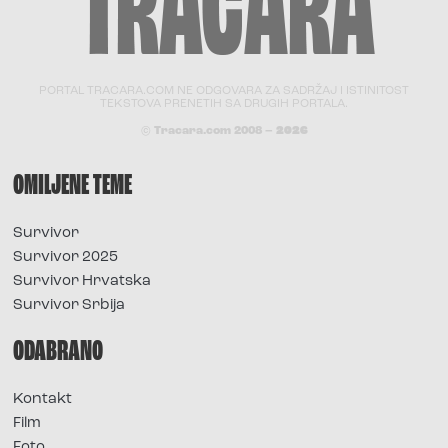
PORTAL TRACARA.COM NE ODGOVARA ZA SADRŽAJ I ISTINITOST
TEKSTOVA PRENETIH SA DRUGIH PORTALA.
© Tracara.com 2008 –
2026
OMILJENE TEME
Survivor
Survivor 2025
Survivor Hrvatska
Survivor Srbija
ODABRANO
Kontakt
Film
Foto