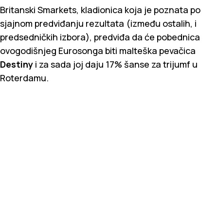
Britanski Smarkets, kladionica koja je poznata po
sjajnom predviđanju rezultata (između ostalih, i
predsedničkih izbora), predviđa da će pobednica
ovogodišnjeg Eurosonga biti malteška pevačica
Destiny
i za sada joj daju 17% šanse za trijumf u
Roterdamu.