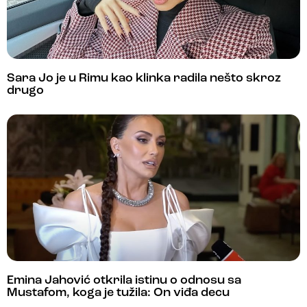
Sara Jo je u Rimu kao klinka radila nešto skroz
drugo
Emina Jahović otkrila istinu o odnosu sa
Mustafom, koga je tužila: On viđa decu