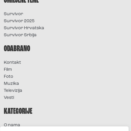
OMILJENE TEME
Survivor
Survivor 2025
Survivor Hrvatska
Survivor Srbija
ODABRANO
Kontakt
Film
Foto
Muzika
Televizija
Vesti
KATEGORIJE
O nama