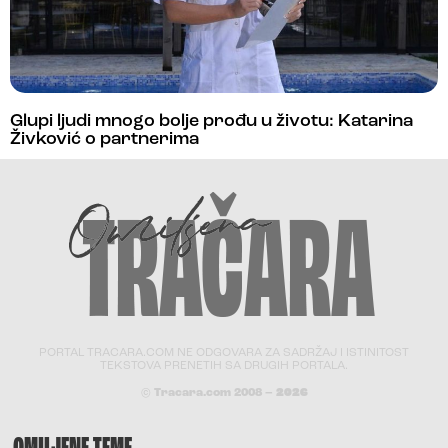
Glupi ljudi mnogo bolje prođu u životu: Katarina
Živković o partnerima
PORTAL TRACARA.COM NE ODGOVARA ZA SADRŽAJ I ISTINITOST
TEKSTOVA PRENETIH SA DRUGIH PORTALA.
© Tracara.com 2008 –
2026