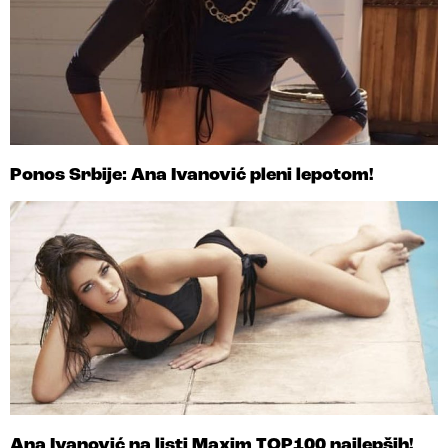
Ponos Srbije: Ana Ivanović pleni lepotom!
Ana Ivanović na listi Maxim TOP100 najlepših!