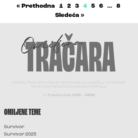
« Prethodna
1
2
3
4
5
6
…
8
Sledeća »
PORTAL TRACARA.COM NE ODGOVARA ZA SADRŽAJ I ISTINITOST
TEKSTOVA PRENETIH SA DRUGIH PORTALA.
© Tracara.com 2008 –
2026
OMILJENE TEME
Survivor
Survivor 2025