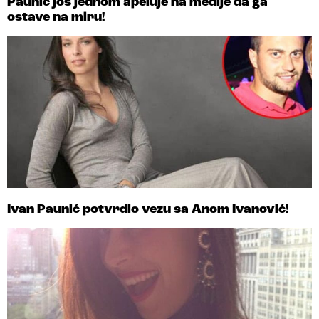
Paunić još jednom apeluje na medije da ga
ostave na miru!
Ivan Paunić potvrdio vezu sa Anom Ivanović!