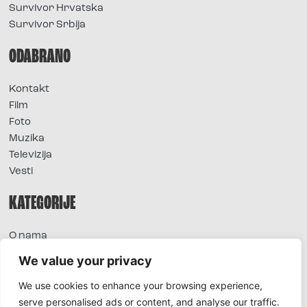
Survivor Hrvatska
Survivor Srbija
ODABRANO
Kontakt
Film
Foto
Muzika
Televizija
Vesti
KATEGORIJE
O nama
Sve vesti
We value your privacy
Extra
We use cookies to enhance your browsing experience,
Foto
serve personalised ads or content, and analyse our traffic.
Moda