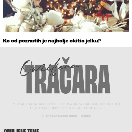
Ko od poznatih je najbolje okitio jelku?
PORTAL TRACARA.COM NE ODGOVARA ZA SADRŽAJ I ISTINITOST
TEKSTOVA PRENETIH SA DRUGIH PORTALA.
© Tracara.com 2008 –
2026