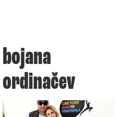
bojana
ordinačev