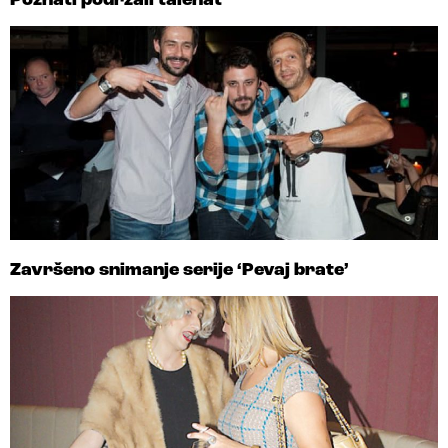
Poznati podržali talenat
Završeno snimanje serije ‘Pevaj brate’