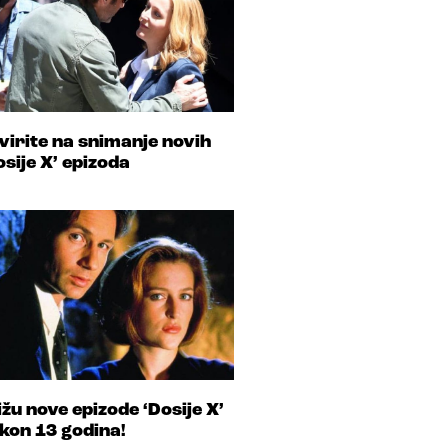
virite na snimanje novih
osije X’ epizoda
ižu nove epizode ‘Dosije X’
kon 13 godina!