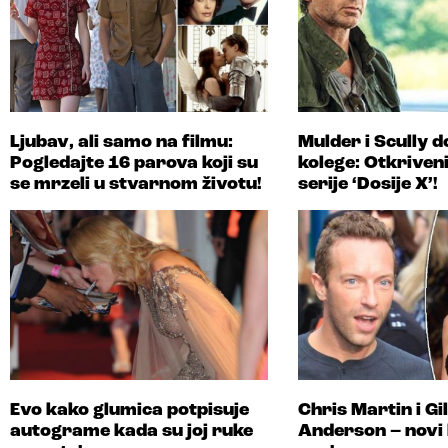
Ljubav, ali samo na filmu:
Mulder i Scully d
Pogledajte 16 parova koji su
kolege: Otkriveni
se mrzeli u stvarnom životu!
serije ‘Dosije X’!
Evo kako glumica potpisuje
Chris Martin i Gil
autograme kada su joj ruke
Anderson – novi 