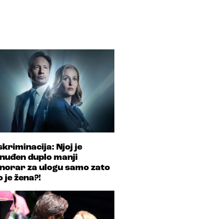
skriminacija: Njoj je
nuđen duplo manji
norar za ulogu samo zato
o je žena?!