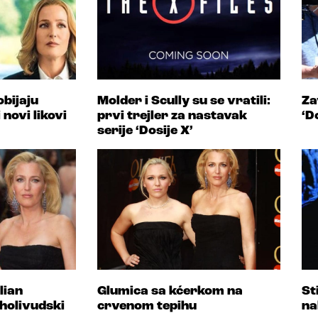
obijaju
Molder i Scully su se vratili:
Za
 novi likovi
prvi trejler za nastavak
‘D
serije ‘Dosije X’
lian
Glumica sa kćerkom na
St
holivudski
crvenom tepihu
na