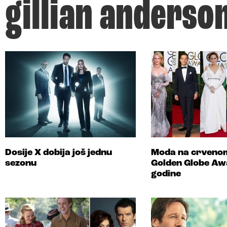
gillian anderso
Dosije X dobija još jednu
Moda na crvenom
sezonu
Golden Globe Aw
godine