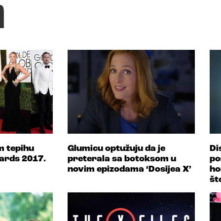
n
 tepihu
Glumicu optužuju da je
Di
ards 2017.
preterala sa botoksom u
po
novim epizodama ‘Dosijea X’
ho
št