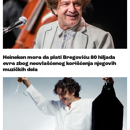
Heineken mora da plati Bregoviću 80 hiljada
evra zbog neovlašćenog korišćenja njegovih
muzičkih dela