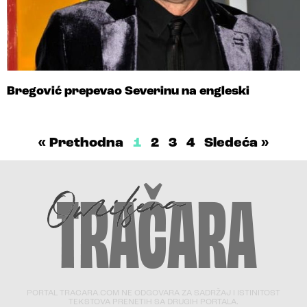
Bregović prepevao Severinu na engleski
« Prethodna
1
2
3
4
Sledeća »
PORTAL TRACARA.COM NE ODGOVARA ZA SADRŽAJ I ISTINITOST
TEKSTOVA PRENETIH SA DRUGIH PORTALA.