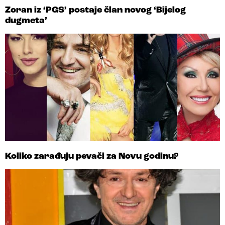
Zoran iz ‘PGS’ postaje član novog ‘Bijelog
dugmeta’
Koliko zarađuju pevači za Novu godinu?