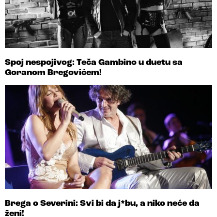
Spoj nespojivog: Teča Gambino u duetu sa
Goranom Bregovićem!
Brega o Severini: Svi bi da j*bu, a niko neće da
ženi!