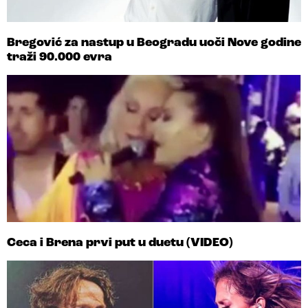
Bregović za nastup u Beogradu uoči Nove godine
traži 90.000 evra
Ceca i Brena prvi put u duetu (VIDEO)