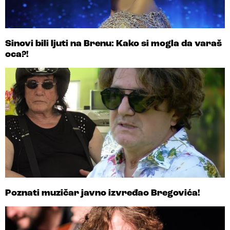
Sinovi bili ljuti na Brenu: Kako si mogla da varaš
oca?!
Poznati muzičar javno izvređao Bregovića!