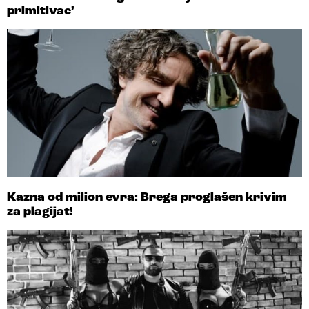
primitivac’
Kazna od milion evra: Brega proglašen krivim
za plagijat!