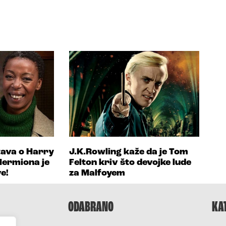
tava o Harry
J.K.Rowling kaže da je Tom
Hermiona je
Felton kriv što devojke lude
e!
za Malfoyem
ODABRANO
KA