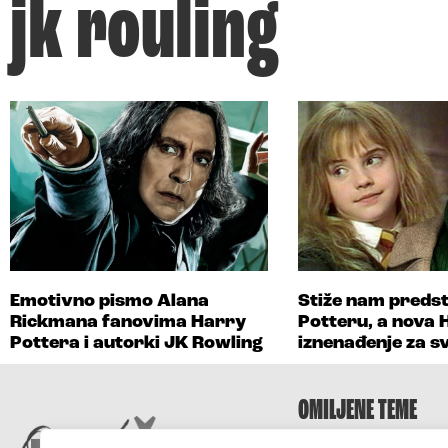
jk rouling
Emotivno pismo Alana
Stiže nam preds
Rickmana fanovima Harry
Potteru, a nova 
Pottera i autorki JK Rowling
iznenađenje za sv
OMILJENE TEME