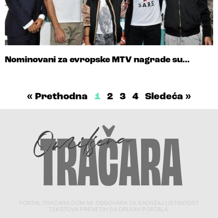
Nominovani za evropske MTV nagrade su…
« Prethodna
1
2
3
4
Sledeća »
PORTAL TRACARA.COM NE ODGOVARA ZA SADRŽAJ I ISTINITOST
TEKSTOVA PRENETIH SA DRUGIH PORTALA.