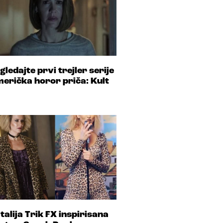
gledajte prvi trejler serije
erička horor priča: Kult
talija Trik FX inspirisana