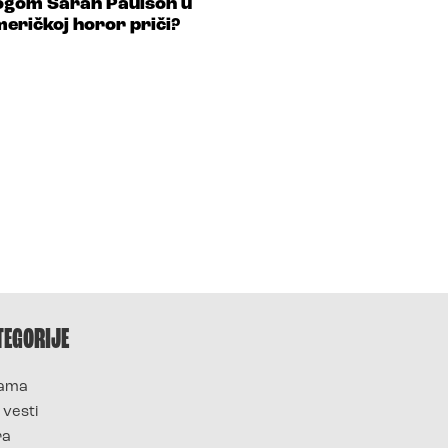
ogom Sarah Paulson u
eričkoj horor priči?
TEGORIJE
ama
 vesti
ra