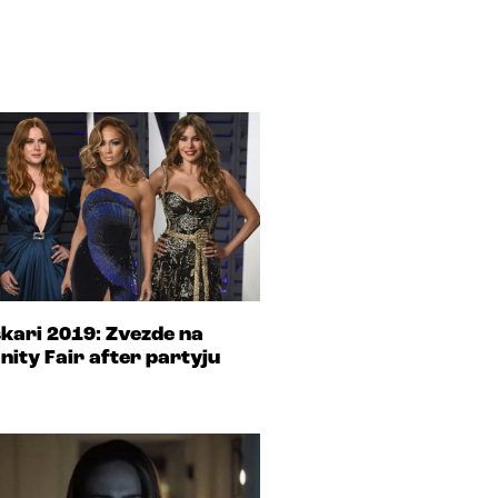
kari 2019: Zvezde na
nity Fair after partyju