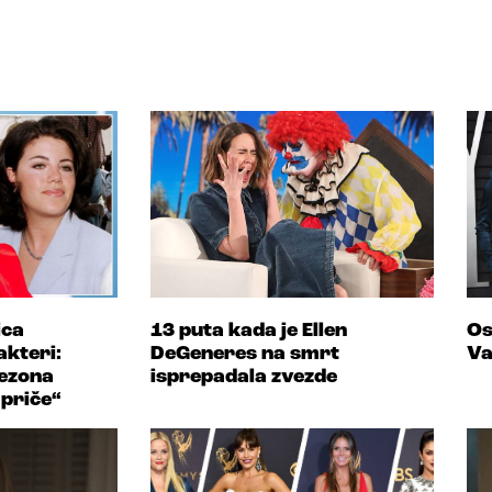
ica
13 puta kada je Ellen
Os
akteri:
DeGeneres na smrt
Va
sezona
isprepadala zvezde
priče“