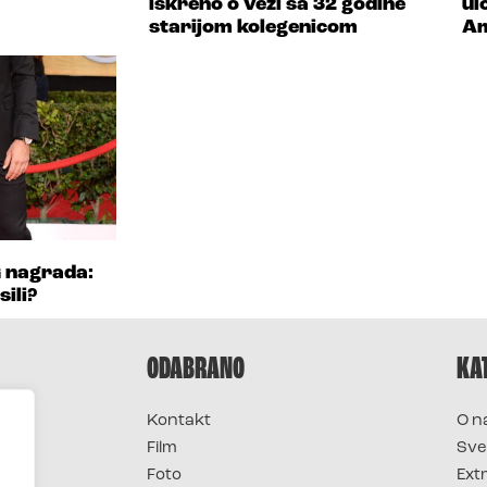
iskreno o vezi sa 32 godine
ul
starijom kolegenicom
Am
G nagrada:
sili?
ODABRANO
KA
Kontakt
O n
Film
Sve
Foto
Ext