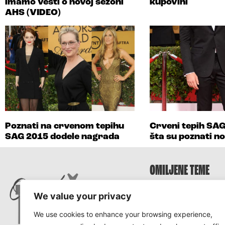
imamo vesti o novoj sezoni
kupovini
AHS (VIDEO)
Poznati na crvenom tepihu
Crveni tepih SA
SAG 2015 dodele nagrada
šta su poznati no
OMILJENE TEME
Survivor
We value your privacy
Survivor 2025
We use cookies to enhance your browsing experience,
Survivor Hrvatska