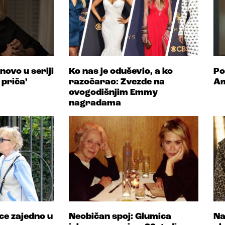
novo u seriji
Ko nas je oduševio, a ko
Po
priča’
razočarao: Zvezde na
Am
ovogodišnjim Emmy
nagradama
ce zajedno u
Neobičan spoj: Glumica
Na