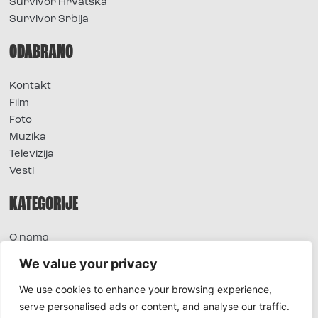
Survivor Hrvatska
Survivor Srbija
ODABRANO
Kontakt
Film
Foto
Muzika
Televizija
Vesti
KATEGORIJE
O nama
Sve vesti
We value your privacy
Extra
We use cookies to enhance your browsing experience,
Foto
serve personalised ads or content, and analyse our traffic.
Moda