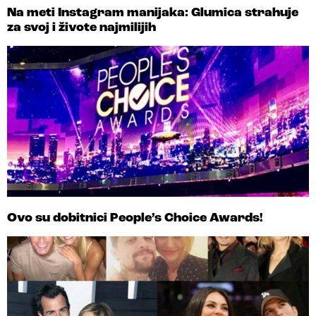
Na meti Instagram manijaka: Glumica strahuje
za svoj i živote najmilijih
Ovo su dobitnici People’s Choice Awards!