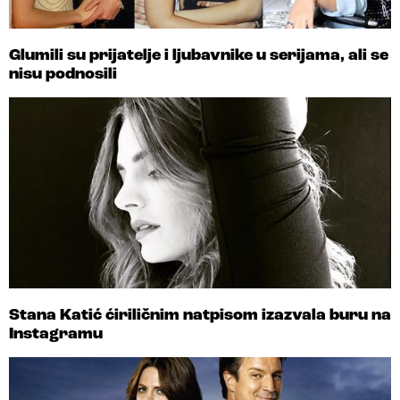
Glumili su prijatelje i ljubavnike u serijama, ali se
nisu podnosili
Stana Katić ćiriličnim natpisom izazvala buru na
Instagramu