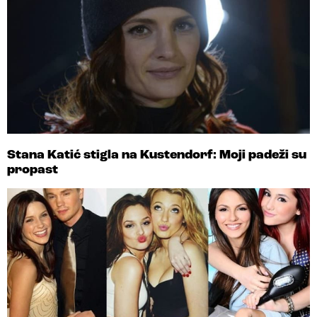
Stana Katić stigla na Kustendorf: Moji padeži su
propast