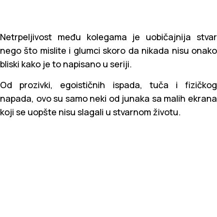
Netrpeljivost među kolegama je uobičajnija stvar
nego što mislite i glumci skoro da nikada nisu onako
bliski kako je to napisano u seriji.
Od prozivki, egoističnih ispada, tuča i fizičkog
napada, ovo su samo neki od junaka sa malih ekrana
koji se uopšte nisu slagali u stvarnom životu.