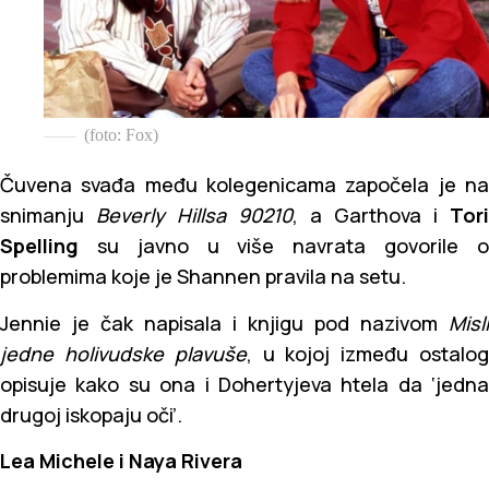
(foto: Fox)
Čuvena svađa među kolegenicama započela je na
snimanju
Beverly Hillsa 90210
, a Garthova i
Tori
Spelling
su javno u više navrata govorile o
problemima koje je Shannen pravila na setu.
Jennie je čak napisala i knjigu pod nazivom
Misli
jedne holivudske plavuše
, u kojoj između ostalo
opisuje kako su ona i Dohertyjeva htela da ‘jedna
drugoj iskopaju oči’.
Lea Michele i Naya Rivera