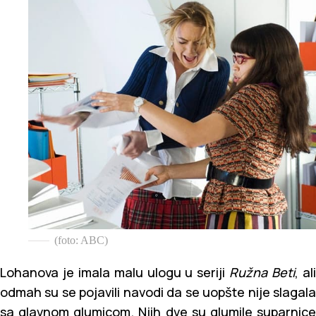
(foto: ABC)
Lohanova je imala malu ulogu u seriji
Ružna Beti
, al
odmah su se pojavili navodi da se uopšte nije slagala
sa glavnom glumicom. Njih dve su glumile suparnice