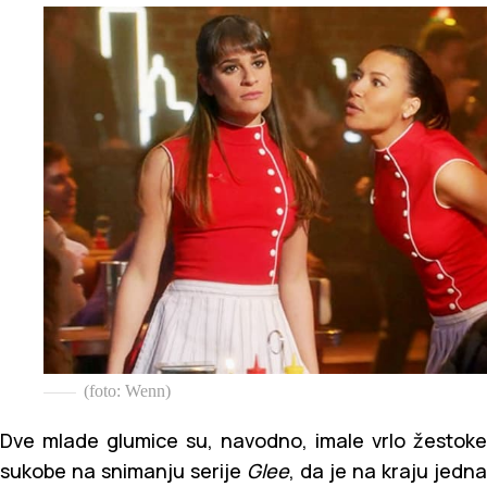
(foto: Wenn)
Dve mlade glumice su, navodno, imale vrlo žestoke
sukobe na snimanju serije
Glee
, da je na kraju jedna