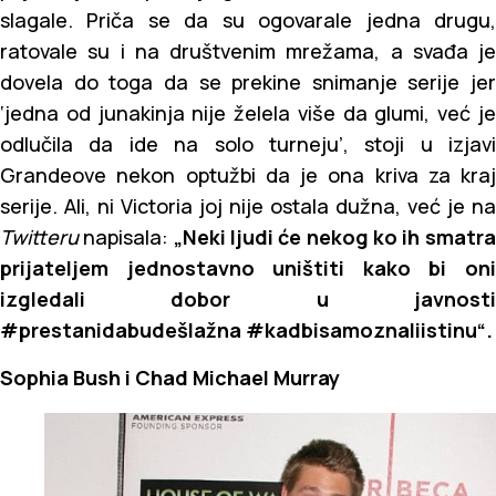
slagale. Priča se da su ogovarale jedna drugu,
ratovale su i na društvenim mrežama, a svađa je
dovela do toga da se prekine snimanje serije jer
‘jedna od junakinja nije želela više da glumi, već je
odlučila da ide na solo turneju’, stoji u izjavi
Grandeove nekon optužbi da je ona kriva za kraj
serije. Ali, ni Victoria joj nije ostala dužna, već je na
Twitteru
napisala:
„Neki ljudi će nekog ko ih smatra
prijateljem jednostavno uništiti kako bi oni
izgledali dobor u javnosti
#prestanidabudešlažna #kadbisamoznaliistinu“.
Sophia Bush i Chad Michael Murray