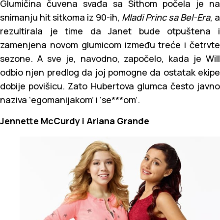
Glumičina čuvena svađa sa Sithom počela je na
snimanju hit sitkoma iz 90-ih,
Mladi Princ sa Bel-Era
, a
rezultirala je time da Janet bude otpuštena i
zamenjena novom glumicom između treće i četrvte
sezone. A sve je, navodno, započelo, kada je Will
odbio njen predlog da joj pomogne da ostatak ekipe
dobije povišicu. Zato Hubertova glumca često javno
naziva ‘egomanijakom’ i ‘se***om’.
Jennette McCurdy i Ariana Grande