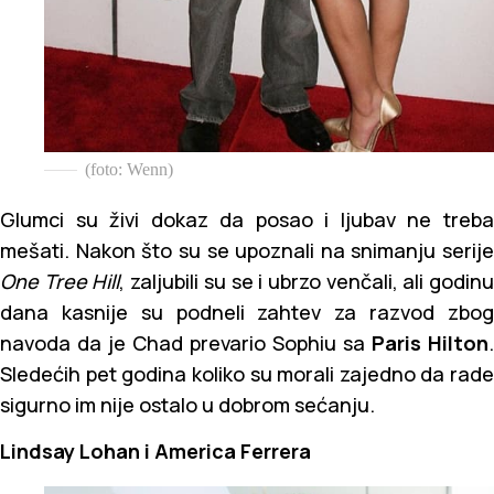
(foto: Wenn)
Glumci su živi dokaz da posao i ljubav ne treba
mešati. Nakon što su se upoznali na snimanju serije
One Tree Hill
, zaljubili su se i ubrzo venčali, ali godin
dana kasnije su podneli zahtev za razvod zbog
navoda da je Chad prevario Sophiu sa
Paris Hilton
.
Sledećih pet godina koliko su morali zajedno da rade
sigurno im nije ostalo u dobrom sećanju.
Lindsay Lohan i America Ferrera