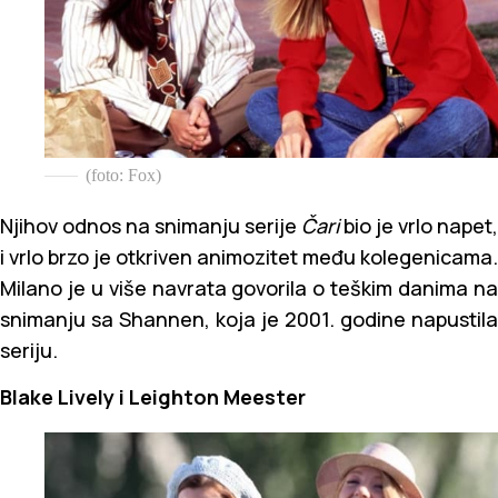
(foto: Fox)
Njihov odnos na snimanju serije
Čari
bio je vrlo napet,
i vrlo brzo je otkriven animozitet među kolegenicama.
Milano je u više navrata govorila o teškim danima na
snimanju sa Shannen, koja je 2001. godine napustila
seriju.
Blake Lively i Leighton Meester