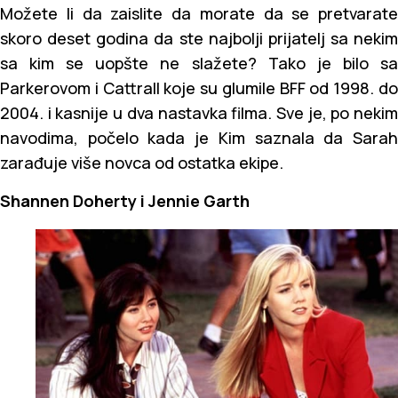
Možete li da zaislite da morate da se pretvarate
skoro deset godina da ste najbolji prijatelj sa nekim
sa kim se uopšte ne slažete? Tako je bilo sa
Parkerovom i Cattrall koje su glumile BFF od 1998. do
2004. i kasnije u dva nastavka filma. Sve je, po nekim
navodima, počelo kada je Kim saznala da Sarah
zarađuje više novca od ostatka ekipe.
Shannen Doherty i Jennie Garth