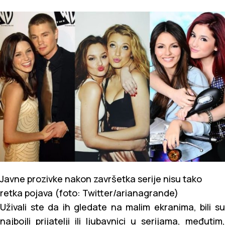
Javne prozivke nakon završetka serije nisu tako
retka pojava (foto: Twitter/arianagrande)
Uživali ste da ih gledate na malim ekranima, bili su
najbojli prijatelji ili ljubavnici u serijama, međutim,