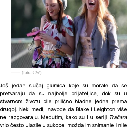
(foto: CW)
Još jedan slučaj glumica koje su morale da se
pretvaraju da su najbolje prijateljice, dok su u
stvarnom životu bile prilično hladne jedna prema
drugoj. Neki mediji navode da Blake i Leighton više
ne razgovaraju. Međutim, kako su i u seriji
Tračara
vrlo često ulazile u sukobe, možda im snimanje i nije