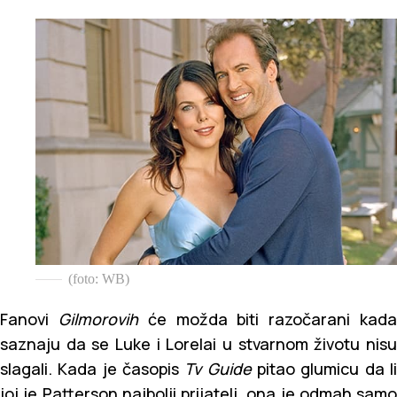
(foto: WB)
Fanovi
Gilmorovih
će možda biti razočarani kad
saznaju da se Luke i Lorelai u stvarnom životu nisu
slagali. Kada je časopis
Tv Guide
pitao glumicu da l
joj je Patterson najbolji prijatelj, ona je odmah samo