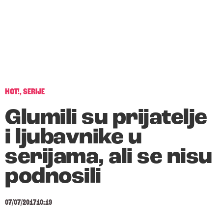
HOT!
,
SERIJE
Glumili su prijatelje
i ljubavnike u
serijama, ali se nisu
podnosili
07/07/2017
10:19