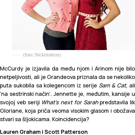
(foto: Nickelodeon)
McCurdy je izjavila da među njom i Arinom nije bilo
netpeljivosti, ali je Grandeova priznala da se nekoliko
puta sukobila sa kolegencom iz serije
Sam & Cat
, al
‘na sestrinski način’. Jennette je, međutim, kansije u
svojoj veb seriji
What’s next for Sarah
predstavila lik
Gloriane, koja priča veoma visokim glasom i obožava
stvari sa šljokicama. Koincidencija?
Lauren Graham i Scott Patterson