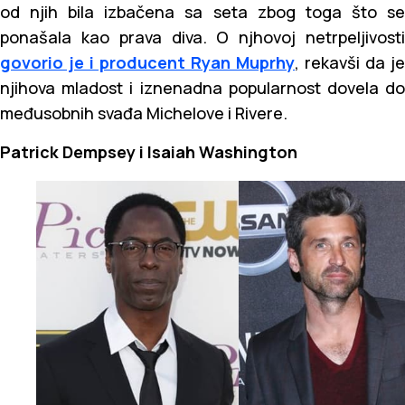
od njih bila izbačena sa seta zbog toga što se
ponašala kao prava diva. O njhovoj netrpeljivosti
govorio je i producent Ryan Muprhy
, rekavši da je
njihova mladost i iznenadna popularnost dovela do
međusobnih svađa Michelove i Rivere.
Patrick Dempsey i Isaiah Washington