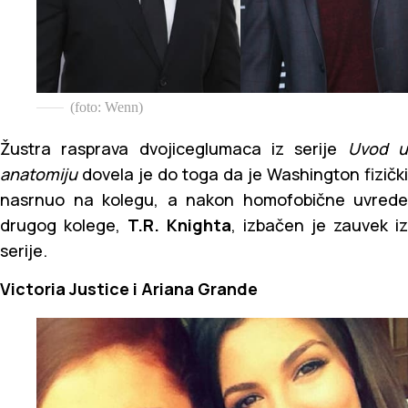
(foto: Wenn)
Žustra rasprava dvojiceglumaca iz serije
Uvod 
anatomiju
dovela je do toga da je Washington fizički
nasrnuo na kolegu, a nakon homofobične uvrede
drugog kolege,
T.R. Knighta
, izbačen je zauvek iz
serije.
Victoria Justice i Ariana Grande