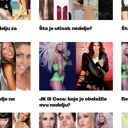
elju za
Šta je utisak nedelje?
Št
elje na
JK ili Ceca: koja je obeležila
Re
ovu nedelju?