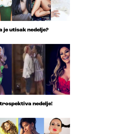
a je utisak nedelje?
trospektiva nedelje!