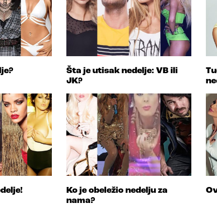
lje?
Šta je utisak nedelje: VB ili
Tu
JK?
ne
delje!
Ko je obeležio nedelju za
Ov
nama?