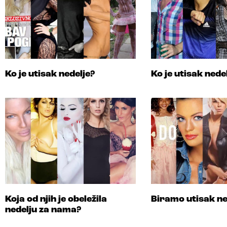
Ko je utisak nedelje?
Ko je utisak nede
Koja od njih je obeležila
Biramo utisak ne
nedelju za nama?