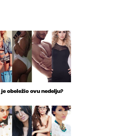
 je obeležio ovu nedelju?