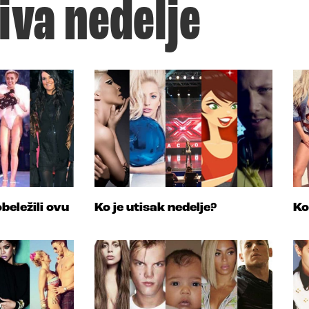
iva nedelje
beležili ovu
Ko je utisak nedelje?
Ko