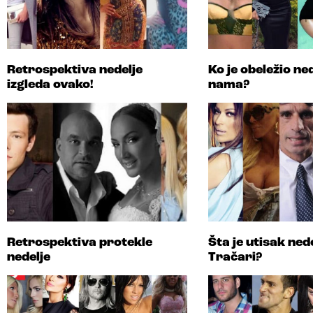
Retrospektiva nedelje
Ko je obeležio ned
izgleda ovako!
nama?
Retrospektiva protekle
Šta je utisak ned
nedelje
Tračari?