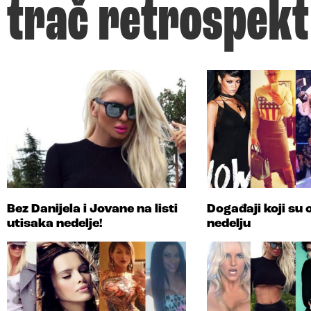
trač retrospekt
Bez Danijela i Jovane na listi
Događaji koji su o
utisaka nedelje!
nedelju