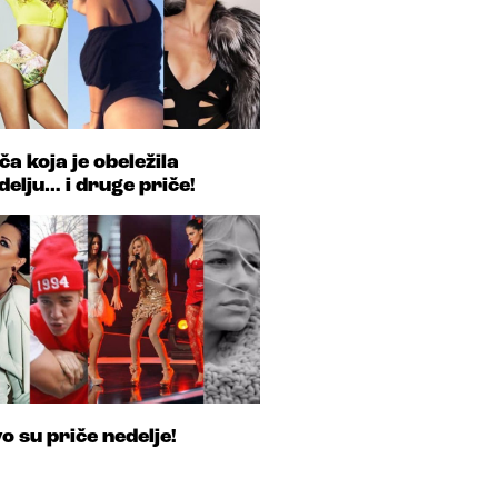
ča koja je obeležila
delju… i druge priče!
o su priče nedelje!