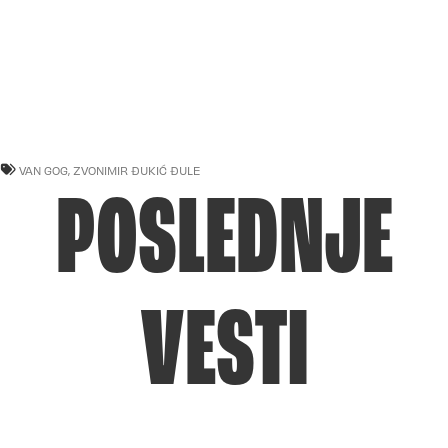
VAN GOG
,
ZVONIMIR ĐUKIĆ ĐULE
POSLEDNJE
VESTI