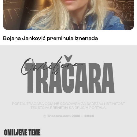
Bojana Janković preminula iznenada
PORTAL TRACARA.COM NE ODGOVARA ZA SADRŽAJ I ISTINITOST
TEKSTOVA PRENETIH SA DRUGIH PORTALA.
© Tracara.com 2008 –
2026
OMILJENE TEME