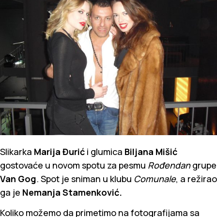
Slikarka
Marija Đurić
i glumica
Biljana Mišić
gostovaće u novom spotu za pesmu
Rođendan
grupe
Van Gog
. Spot je sniman u klubu
Comunale
, a režirao
ga je
Nemanja Stamenković.
Koliko možemo da primetimo na fotografijama sa