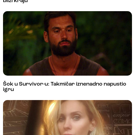
bliži kraju
Šok u Survivor-u: Takmičar iznenadno napustio
igru