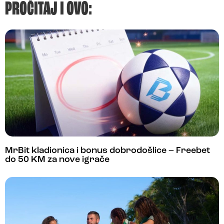
PROČITAJ I OVO:
MrBit kladionica i bonus dobrodošlice – Freebet
do 50 KM za nove igrače