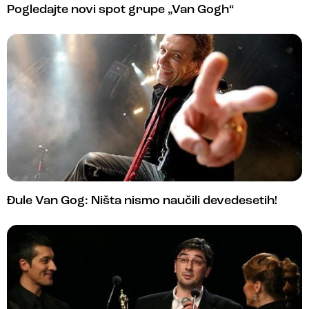
Pogledajte novi spot grupe „Van Gogh“
Đule Van Gog: Ništa nismo naučili devedesetih!