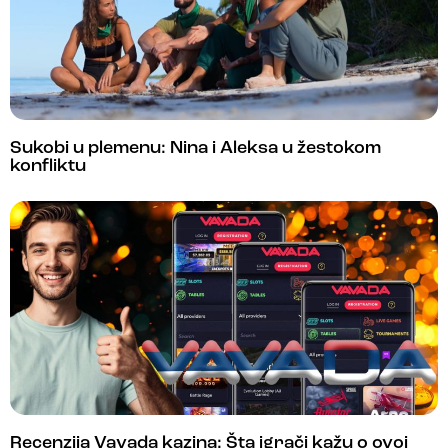
Sukobi u plemenu: Nina i Aleksa u žestokom
konfliktu
Recenzija Vavada kazina: Šta igrači kažu o ovoj