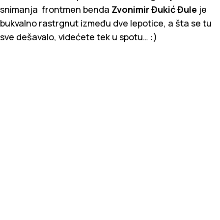
snimanja frontmen benda
Zvonimir Đukić Đule
je
bukvalno rastrgnut između dve lepotice, a šta se tu
sve dešavalo, videćete tek u spotu… :)