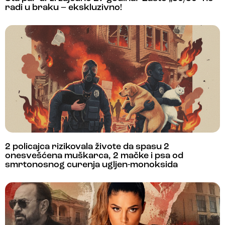
radi u braku – ekskluzivno!
2 policajca rizikovala živote da spasu 2
onesvešćena muškarca, 2 mačke i psa od
smrtonosnog curenja ugljen-monoksida