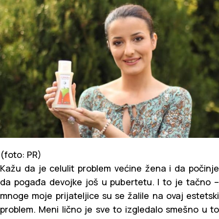
(foto: PR)
Kažu da je celulit problem većine žena i da počinje
da pogađa devojke još u pubertetu. I to je tačno –
mnoge moje prijateljice su se žalile na ovaj estetski
problem. Meni lično je sve to izgledalo smešno u to