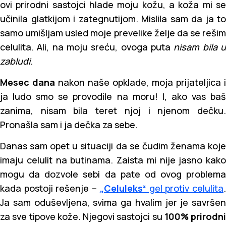
ovi prirodni sastojci hlade moju kožu, a koža mi se
učinila glatkijom i zategnutijom. Mislila sam da ja to
samo umišljam usled moje prevelike želje da se rešim
celulita. Ali, na moju sreću, ovoga puta
nisam bila 
zabludi
.
Mesec dana
nakon naše opklade, moja prijateljica i
ja ludo smo se provodile na moru! I, ako vas baš
zanima, nisam bila teret njoj i njenom dečku.
Pronašla sam i ja dečka za sebe.
Danas sam opet u situaciji da se čudim ženama koje
imaju celulit na butinama. Zaista mi nije jasno kako
mogu da dozvole sebi da pate od ovog problema
kada postoji rešenje –
„Celuleks“
gel protiv celulita
Ja sam oduševljena, svima ga hvalim jer je savršen
za sve tipove kože. Njegovi sastojci su
100% prirodni