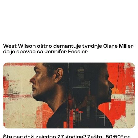
West Wilson oštro demantuje tvrdnje Ciare Miller
da je spavao sa Jennifer Fessler
Šta par drži zajedno 27 godina? Zašto „50/50“ ne