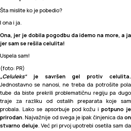
Šta mislite ko je pobedio?
I ona i ja.
Ona, jer je dobila pogodbu da idemo na more, a ja
jer sam se rešila celulita!
Uspela sam!
(foto: PR)
„Celuleks“
je savršen gel protiv celulita.
Jednostavno se nanosi, ne treba da potrošite pola
tube da biste prekrili problematičnu regiju pa dugo
traje za razliku od ostalih preparata koje sam
probala. Lako se apsorbuje pod kožu i
potpuno je
prirodan
. Najvažnije od svega je ipak činjenica da
on
stvarno deluje
. Već pri prvoj upotrebi osetila sam da