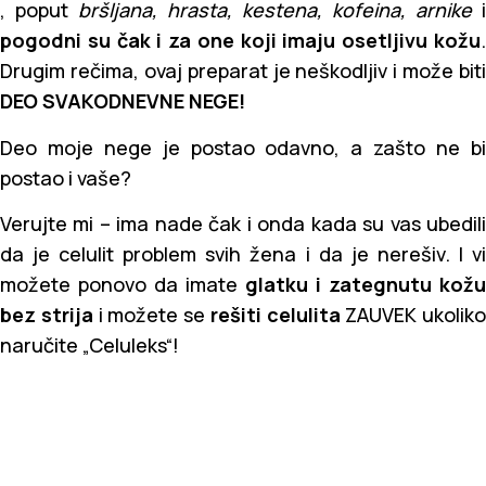
, poput
bršljana, hrasta, kestena, kofeina, arnike
i
pogodni su čak i za one koji imaju osetljivu kožu
.
Drugim rečima, ovaj preparat je neškodljiv i može biti
DEO SVAKODNEVNE NEGE!
Deo moje nege je postao odavno, a zašto ne bi
postao i vaše?
Verujte mi – ima nade čak i onda kada su vas ubedili
da je celulit problem svih žena i da je nerešiv. I vi
možete ponovo da imate
glatku i zategnutu kožu
bez strija
i možete se
rešiti celulita
ZAUVEK ukoliko
naručite „Celuleks“!