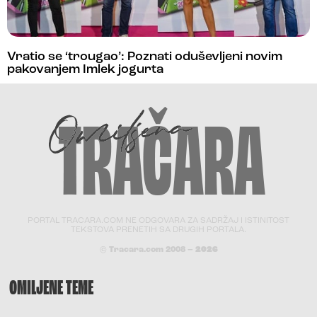
Vratio se ‘trougao’: Poznati oduševljeni novim
pakovanjem Imlek jogurta
PORTAL TRACARA.COM NE ODGOVARA ZA SADRŽAJ I ISTINITOST
TEKSTOVA PRENETIH SA DRUGIH PORTALA.
© Tracara.com 2008 –
2026
OMILJENE TEME