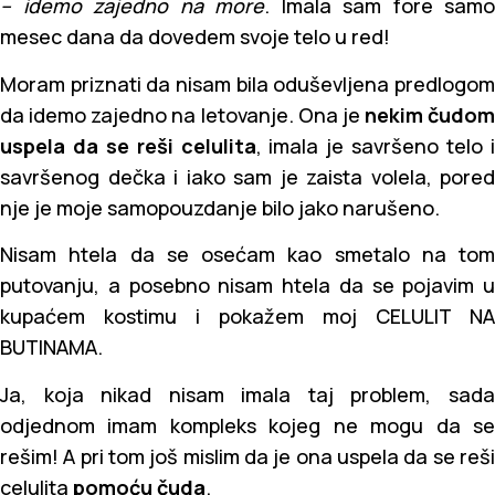
– idemo zajedno na more
. Imala sam fore samo
mesec dana da dovedem svoje telo u red!
Moram priznati da nisam bila oduševljena predlogom
da idemo zajedno na letovanje. Ona je
nekim čudom
uspela da se reši celulita
, imala je savršeno telo 
savršenog dečka i iako sam je zaista volela, pored
nje je moje samopouzdanje bilo jako narušeno.
Nisam htela da se osećam kao smetalo na tom
putovanju, a posebno nisam htela da se pojavim u
kupaćem kostimu i pokažem moj CELULIT NA
BUTINAMA.
Ja, koja nikad nisam imala taj problem, sada
odjednom imam kompleks kojeg ne mogu da se
rešim! A pri tom još mislim da je ona uspela da se reši
celulita
pomoću čuda
.