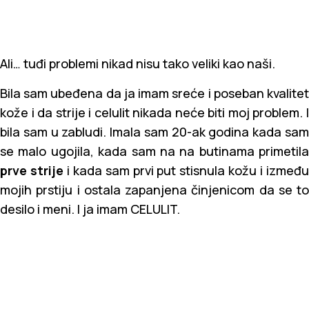
Ali… tuđi problemi nikad nisu tako veliki kao naši.
Bila sam ubeđena da ja imam sreće i poseban kvalitet
kože i da strije i celulit nikada neće biti moj problem. I
bila sam u zabludi. Imala sam 20-ak godina kada sam
se malo ugojila, kada sam na na butinama primetila
prve strije
i kada sam prvi put stisnula kožu i izmeđ
mojih prstiju i ostala zapanjena činjenicom da se to
desilo i meni. I ja imam CELULIT.