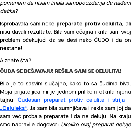
pomenem da nisam imala samopouzdanja da nađem
dečka?
Isprobavala sam neke
preparate protiv celulita
, al
nisu davali rezultate. Bila sam očajna i krila sam svoj
problem očekujući da se desi neko ČUDO i da on
nestane!
A znate šta?
ČUDA SE DEŠAVAJU! REŠILA SAM SE CELULITA!
Bilo je to sasvim slučajno, kako to sa čudima biva.
Moja prijateljica mi je jednom prilikom otkrila njenu
tajnu.
Čudesan preparat protiv celulita i strija 
„Celuleks“
. Ja sam bila sumnjičava i rekla sam joj da
sam već probala preparate i da ne deluju. Na kraju
smo napravile dogovor:
Ukoliko ovaj preparat deluje