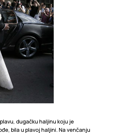
 plavu, dugačku haljinu koju je
đe, bila u plavoj haljini. Na venčanju