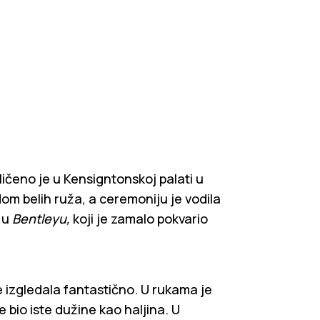
ičeno je u Kensigntonskoj palati u
dom belih ruža, a ceremoniju je vodila
s
u
Bentleyu,
koji je zamalo pokvario
e izgledala fantastično. U rukama je
je bio iste dužine kao haljina. U