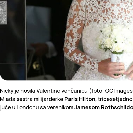
Nicky je nosila Valentino venčanicu (foto: GC Images
Mlađa sestra milijarderke
Paris Hilton,
tridesetjedn
juče u Londonu sa verenikom
Jamesom Rothschild