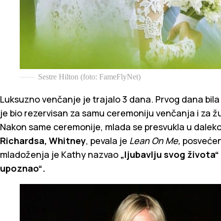
Sestre Hilton (foto: FameFlyNet)
Luksuzno venčanje je trajalo 3 dana. Prvog dana bila
je bio rezervisan za samu ceremoniju venčanja i za žu
Nakon same ceremonije, mlada se presvukla u daleko 
Richardsa, Whitney
, pevala je
Lean On Me,
posvećen
mladoženja je Kathy nazvao
„ljubavlju svog života“
upoznao“.