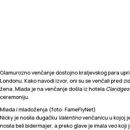
Glamurozno venčanje dostojno kraljevskog para upril
Londonu. Kako navodi izvor, oni su se venčali pred zi
žena. Mlada je na venčanje došla iz hotela
Claridge
ceremoniju.
Mlada i mladoženja (foto: FameFlyNet)
Nicky je nosila dugačku
Valentino
venčanicu u kojoj j
nosila beli bidermajer, a preko glave je imala veo koji 