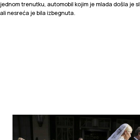
jednom trenutku, automobil kojim je mlada došla je s
ali nesreća je bila izbegnuta.