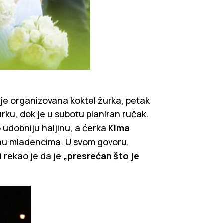
 je organizovana koktel žurka, petak
rku, dok je u subotu planiran ručak.
udobniju haljinu, a ćerka
Kima
u mladencima. U svom govoru,
i rekao je da je
„presrećan što je