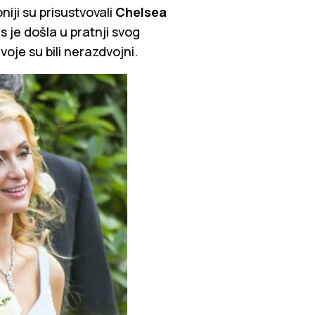
niji su prisustvovali
Chelsea
s je došla u pratnji svog
dvoje su bili nerazdvojni.