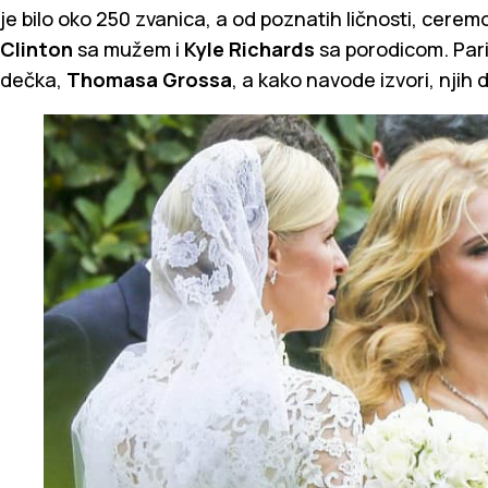
je bilo oko 250 zvanica, a od poznatih ličnosti, ceremo
Clinton
sa mužem i
Kyle Richards
sa porodicom. Pari
dečka,
Thomasa Grossa
, a kako navode izvori, njih 