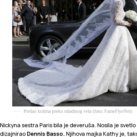
Prešao kolima preko mladinog vela (foto: FameFlyeNet)
Nickyna sestra Paris bila je deveruša. Nosila je svetlo
dizajnirao
Dennis Basso.
Njihova majka Kathy je, tako