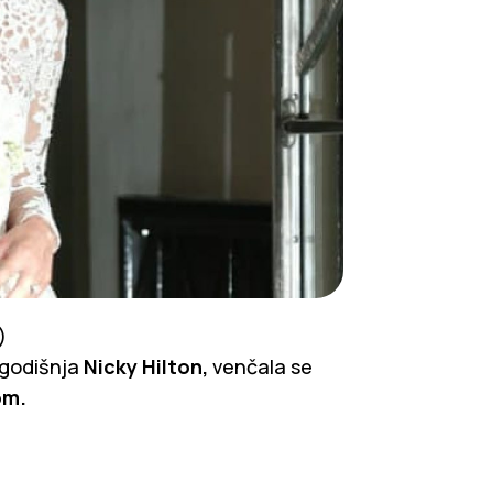
)
ogodišnja
Nicky Hilton,
venčala se
om.