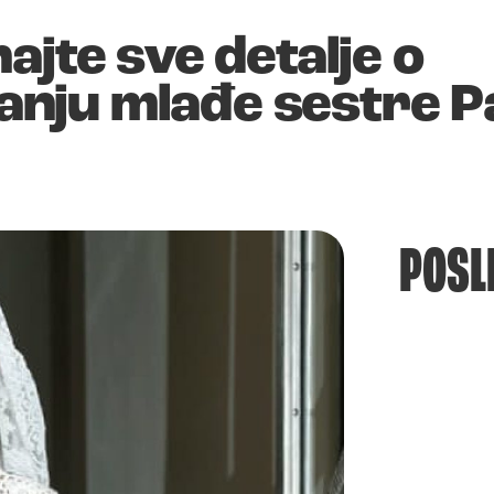
ajte sve detalje o
ju mlađe sestre Pa
POSL