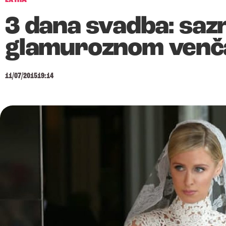
3 dana svadba: sazn
glamuroznom venčan
11/07/2015
19:14