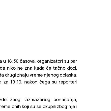
a u 18:30 časova, organizatori su par
 i da niko ne zna kada će tačno doći,
 kada drugi znaju vreme njenog dolaska.
a za 19:10, nakon čega su reporteri
vezde zbog razmaženog ponašanja,
eme onih koji su se okupili zbog nje i