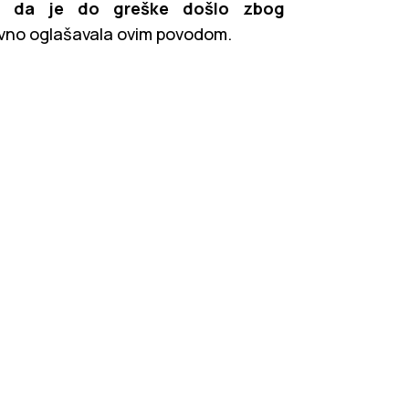
emo da je do greške došlo zbog
 javno oglašavala ovim povodom.