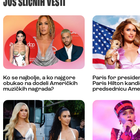
JOŠ SLIČNIH VESTI
Ko se najbolje, a ko najgore
Paris for president
obukao na dodeli Američkih
Paris Hilton kandi
muzičkih nagrada?
predsednicu Ame