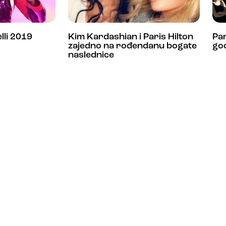
lli 2019
Kim Kardashian i Paris Hilton
Par
zajedno na rođendanu bogate
god
naslednice