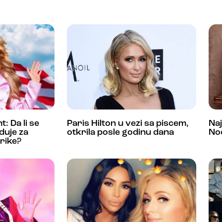
: Da li se
Paris Hilton u vezi sa piscem,
Naj
duje za
otkrila posle godinu dana
No
rike?