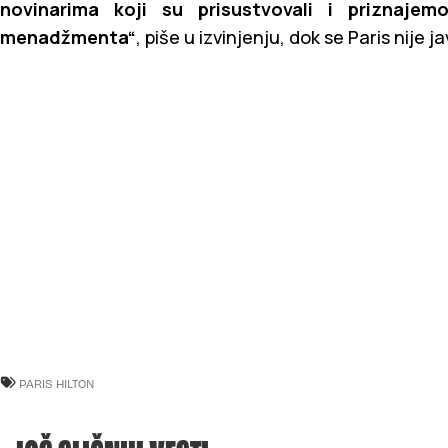
novinarima koji su prisustvovali i priznaj
menadžmenta“
, piše u izvinjenju, dok se Paris nije
PARIS HILTON