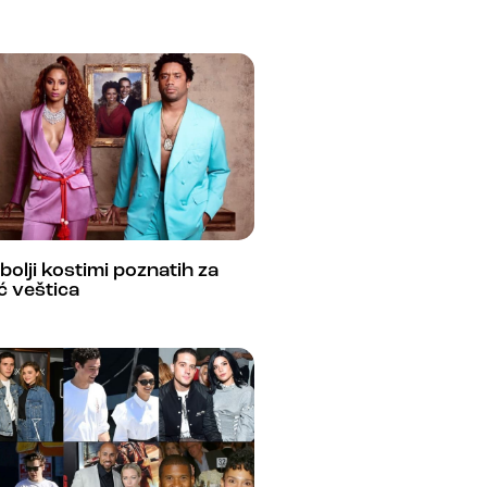
bolji kostimi poznatih za
ć veštica