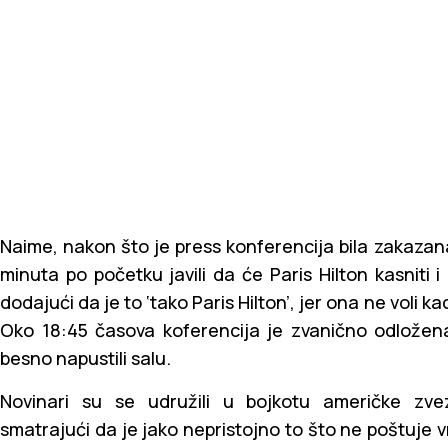
Naime, nakon što je press konferencija bila zakazan
minuta po početku javili da će Paris Hilton kasniti
dodajući da je to ‘tako Paris Hilton’, jer ona ne voli
Oko 18:45 časova koferencija je zvanično odložen
besno napustili salu.
Novinari su se udružili u bojkotu američke z
smatrajući da je jako nepristojno to što ne poštuje vr