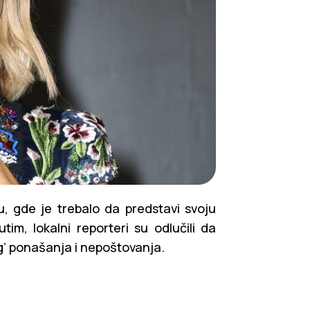
 gde je trebalo da predstavi svoju
im, lokalni reporteri su odlučili da
’ ponašanja i nepoštovanja.