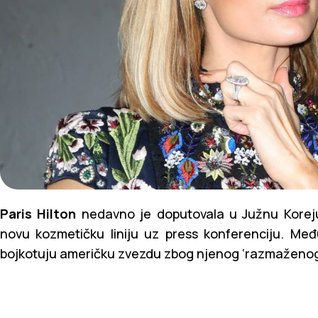
Paris Hilton
nedavno je doputovala u Južnu Koreju,
novu kozmetičku liniju uz press konferenciju. Međut
bojkotuju američku zvezdu zbog njenog ‘razmaženog