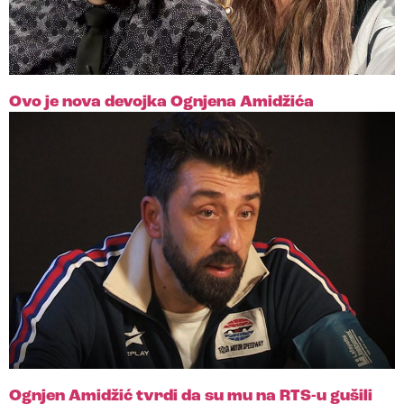
Ovo je nova devojka Ognjena Amidžića
Ognjen Amidžić tvrdi da su mu na RTS-u gušili