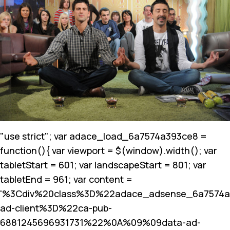
"use strict"; var adace_load_6a7574a393ce8 =
function(){ var viewport = $(window).width(); var
tabletStart = 601; var landscapeStart = 801; var
tabletEnd = 961; var content =
'%3Cdiv%20class%3D%22adace_adsense_6a7574
ad-client%3D%22ca-pub-
6881245696931731%22%0A%09%09data-ad-