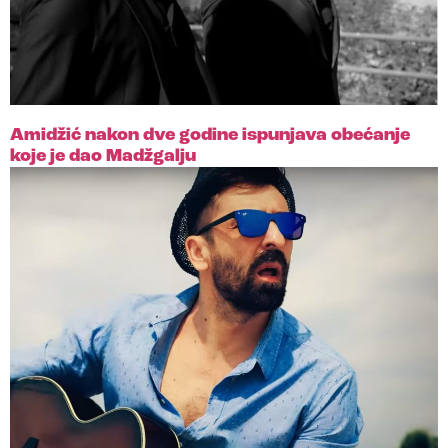
Amidžić nakon dve godine ispunjava obećanje
koje je dao Madžgalju