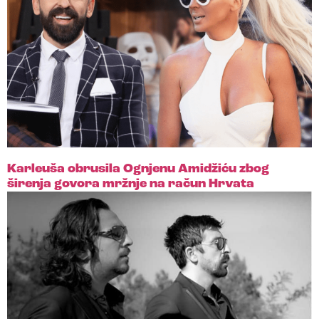
Karleuša obrusila Ognjenu Amidžiću zbog
širenja govora mržnje na račun Hrvata