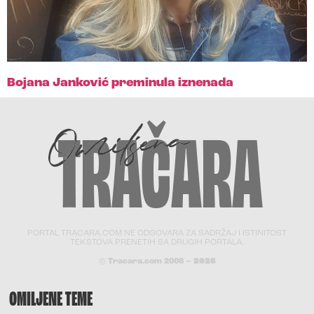
Bojana Janković preminula iznenada
PORTAL TRACARA.COM NE ODGOVARA ZA SADRŽAJ I ISTINITOST
TEKSTOVA PRENETIH SA DRUGIH PORTALA.
© Tracara.com 2008 –
2026
OMILJENE TEME