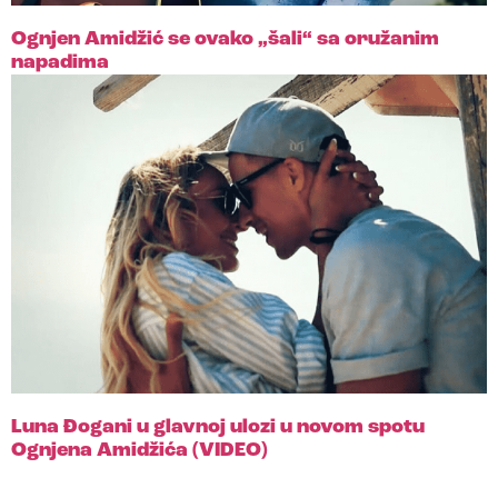
Ognjen Amidžić se ovako „šali“ sa oružanim
napadima
Luna Đogani u glavnoj ulozi u novom spotu
Ognjena Amidžića (VIDEO)