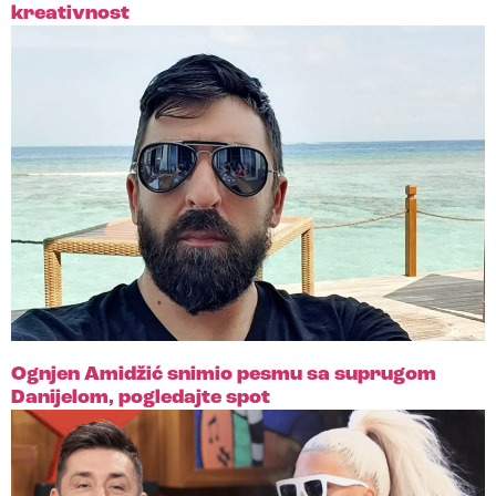
kreativnost
Ognjen Amidžić snimio pesmu sa suprugom
Danijelom, pogledajte spot