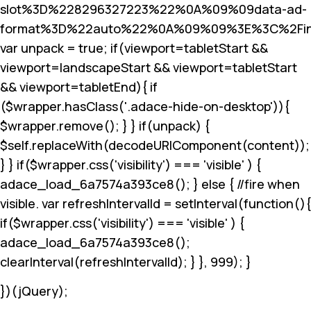
slot%3D%228296327223%22%0A%09%09data-ad-
format%3D%22auto%22%0A%09%09%3E%3C%2Fin
var unpack = true; if(viewport
=tabletStart &&
viewport
=landscapeStart && viewport
=tabletStart
&& viewport
=tabletEnd){ if
($wrapper.hasClass('.adace-hide-on-desktop')){
$wrapper.remove(); } } if(unpack) {
$self.replaceWith(decodeURIComponent(content));
} } if($wrapper.css('visibility') === 'visible' ) {
adace_load_6a7574a393ce8(); } else { //fire when
visible. var refreshIntervalId = setInterval(function(){
if($wrapper.css('visibility') === 'visible' ) {
adace_load_6a7574a393ce8();
clearInterval(refreshIntervalId); } }, 999); }
})(jQuery);