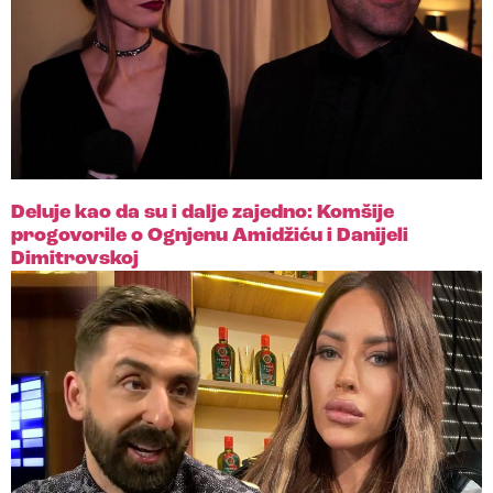
Deluje kao da su i dalje zajedno: Komšije
progovorile o Ognjenu Amidžiću i Danijeli
Dimitrovskoj