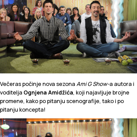
Večeras počinje nova sezona
Ami G Show-
a autora i
voditelja
Ognjena Amidžića
, koji najavljuje brojne
promene, kako po pitanju scenografije, tako i po
pitanju koncepta!