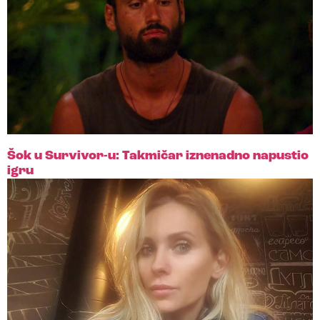
Šok u Survivor-u: Takmičar iznenadno napustio
igru