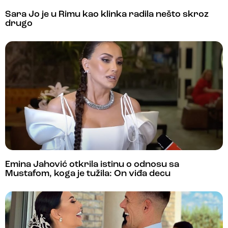
Sara Jo je u Rimu kao klinka radila nešto skroz
drugo
Emina Jahović otkrila istinu o odnosu sa
Mustafom, koga je tužila: On viđa decu