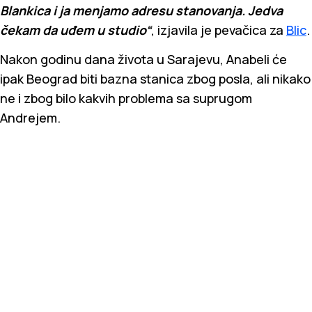
Blankica i ja menjamo adresu stanovanja. Jedva
čekam da uđem u studio“
, izjavila je pevačica za
Blic
.
Nakon godinu dana života u Sarajevu, Anabeli će
ipak Beograd biti bazna stanica zbog posla, ali nikako
ne i zbog bilo kakvih problema sa suprugom
Andrejem.