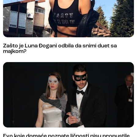
Zašto je Luna Đogani odbila da snimi duet sa
majkom?
Evo koje domaće poznate ličnosti nisu propustile