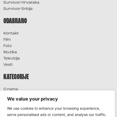
Survivor Hrvatska
Survivor Srbija
ODABRANO
Kontakt
Film
Foto
Muzika
Televizija
Vesti
KATEGORIJE
O nama
Sve vesti
We value your privacy
Extra
We use cookies to enhance your browsing experience,
Foto
serve personalised ads or content, and analyse our traffic.
Moda