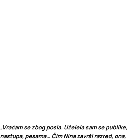
„Vraćam se zbog posla. Uželela sam se publike,
nastupa, pesama… Čim Nina završi razred, ona,