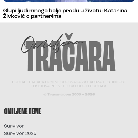
Glupi ljudi mnogo bolje prođu u životu: Katarina
Živković o partnerima
PORTAL TRACARA.COM NE ODGOVARA ZA SADRŽAJ I ISTINITOST
TEKSTOVA PRENETIH SA DRUGIH PORTALA.
© Tracara.com 2008 –
2026
OMILJENE TEME
Survivor
Survivor 2025