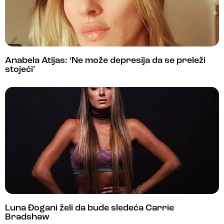
Anabela Atijas: ‘Ne može depresija da se preleži
stojeći’
Luna Đogani želi da bude sledeća Carrie
Bradshaw