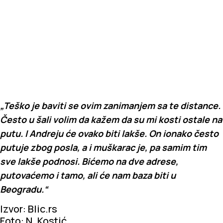
„Teško je baviti se ovim zanimanjem sa te distance.
Često u šali volim da kažem da su mi kosti ostale na
putu. I Andreju će ovako biti lakše. On ionako često
putuje zbog posla, a i muškarac je, pa samim tim
sve lakše podnosi. Bićemo na dve adrese,
putovaćemo i tamo, ali će nam baza biti u
Beogradu.“
Izvor: Blic.rs
Foto: N. Kostić