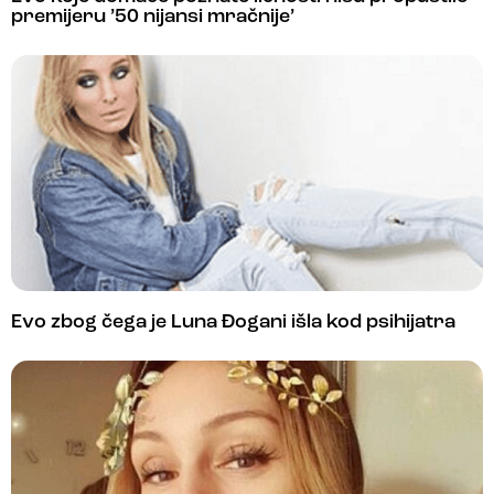
premijeru ’50 nijansi mračnije’
Evo zbog čega je Luna Đogani išla kod psihijatra