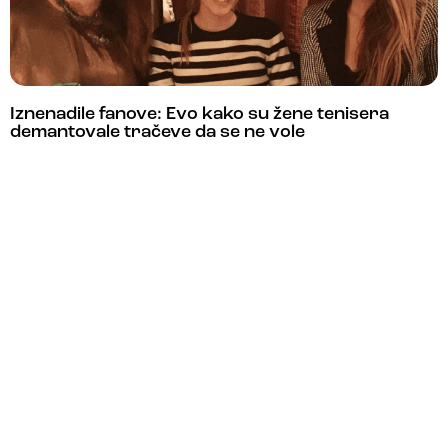
Iznenadile fanove: Evo kako su žene tenisera
demantovale tračeve da se ne vole