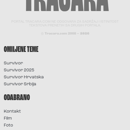
PORTAL TRACARA.COM NE ODGOVARA ZA SADRŽAJ I ISTINITOST
TEKSTOVA PRENETIH SA DRUGIH PORTALA.
© Tracara.com 2008 –
2026
OMILJENE TEME
Survivor
Survivor 2025
Survivor Hrvatska
Survivor Srbija
ODABRANO
Kontakt
Film
Foto