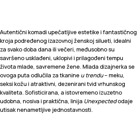
Autentični komadi upečatljive estetike i fantastičnog
kroja podređenog izazovnoj ženskoj silueti, idealni
za svako doba dana ili večeri, međusobno su
savršeno usklađeni, uklopivi i prilagođeni tempu
života mlade, savremene žene. Mlada dizajnerka se
ovoga puta odlučila za tkanine
u trendu
– meku,
seksi kožu i atraktivni, dezenirani tvid vrhunskog
kvaliteta. Sofisticirana, a istovremeno izuzetno
udobna, nosiva i praktična, linija
Unexpected
odaje
utisak nenametljive jednostavnosti.