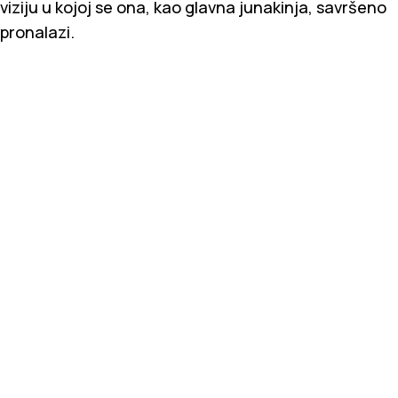
viziju u kojoj se ona, kao glavna junakinja, savršeno
pronalazi.