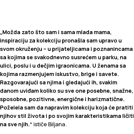
„Možda zato što sam i sama mlada mama,
inspiraciju za kolekciju pronašla sam upravo u
svom okruženju – u prijateljicama i poznanincama
sa kojima se svakodnevno susrećem u parku, na
ulici, poslu i u dečjim igraonicama. U ženama sa
kojima razmenjujem iskustvo, brige i savete.
Razgovarajući sa njima i gledajući ih, svakim
danom uviđam koliko su sve one posebne, snažne,
sposobne, pozitivne, energične i harizmatične.
Poželela sam da napravim kolekciju koja će pratiti
njihov stil života i po svojim karakteristikama ličiti
na sve njih.“
ističe Biljana.