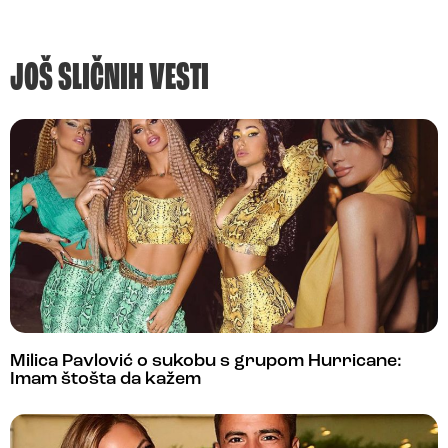
JOŠ SLIČNIH VESTI
Milica Pavlović o sukobu s grupom Hurricane:
Imam štošta da kažem