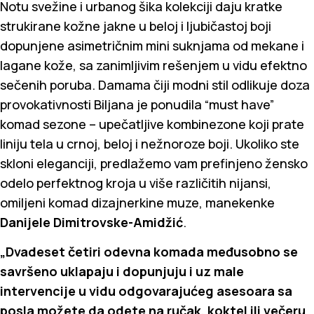
Notu svežine i urbanog šika kolekciji daju kratke
strukirane kožne jakne u beloj i ljubičastoj boji
dopunjene asimetričnim mini suknjama od mekane i
lagane kože, sa zanimljivim rešenjem u vidu efektno
sečenih poruba. Damama čiji modni stil odlikuje doza
provokativnosti Biljana je ponudila “must have”
komad sezone – upečatljive kombinezone koji prate
liniju tela u crnoj, beloj i nežnoroze boji. Ukoliko ste
skloni eleganciji, predlažemo vam prefinjeno žensko
odelo perfektnog kroja u više različitih nijansi,
omiljeni komad dizajnerkine muze, manekenke
Danijele Dimitrovske-Amidžić
.
„Dvadeset četiri odevna komada međusobno se
savršeno uklapaju i dopunjuju i uz male
intervencije u vidu odgovarajućeg asesoara sa
posla možete da odete na ručak, koktel ili večeru