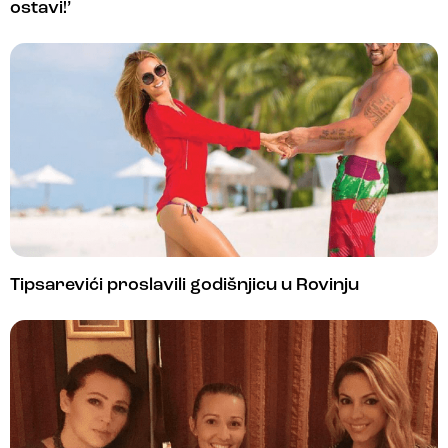
ostavi!’
Tipsarevići proslavili godišnjicu u Rovinju