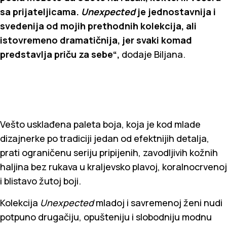
sa prijateljicama.
Unexpected
je jednostavnija i
svedenija od mojih prethodnih kolekcija, ali
istovremeno dramatičnija, jer svaki komad
predstavlja priču za sebe“,
dodaje Biljana.
Vešto usklađena paleta boja, koja je kod mlade
dizajnerke po tradiciji jedan od efektnijih detalja,
prati ograničenu seriju pripijenih, zavodljivih kožnih
haljina bez rukava u kraljevsko plavoj, koralnocrvenoj
i blistavo žutoj boji.
Kolekcija
Unexpected
mladoj i savremenoj ženi nudi
potpuno drugačiju, opušteniju i slobodniju modnu