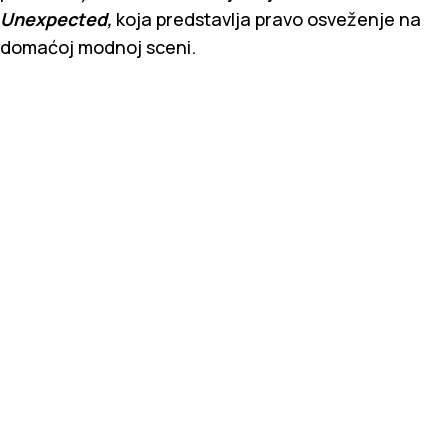
Unexpected,
koja predstavlja pravo osveženje na
domaćoj modnoj sceni.