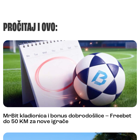
PROČITAJ I OVO:
MrBit kladionica i bonus dobrodošlice – Freebet
do 50 KM za nove igrače