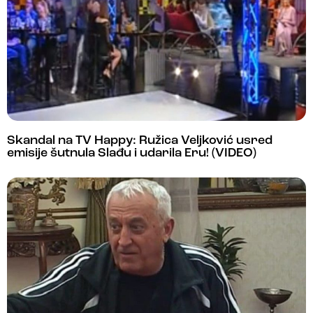
Skandal na TV Happy: Ružica Veljković usred
emisije šutnula Slađu i udarila Eru! (VIDEO)