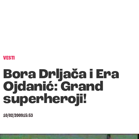
VESTI
Bora Drljača i Era
Ojdanić: Grand
superheroji!
10/02/2009
15:53