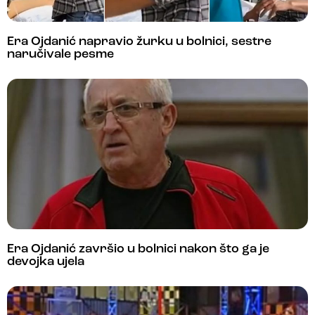
Era Ojdanić napravio žurku u bolnici, sestre
naručivale pesme
Era Ojdanić završio u bolnici nakon što ga je
devojka ujela