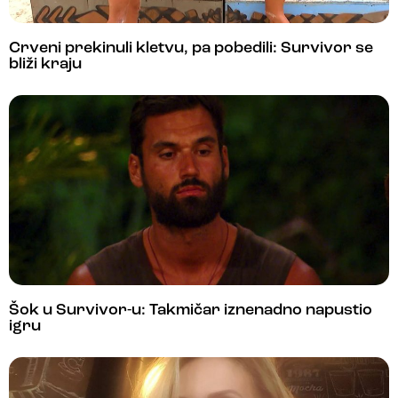
Crveni prekinuli kletvu, pa pobedili: Survivor se
bliži kraju
Šok u Survivor-u: Takmičar iznenadno napustio
igru