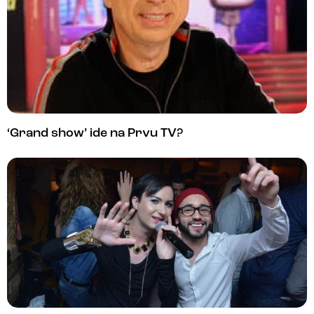
‘Grand show’ ide na Prvu TV?