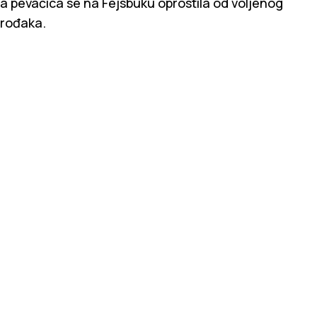
a pevačica se na Fejsbuku oprostila od voljenog
rođaka.