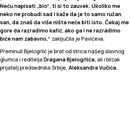
Neću napisati „bio“, ti si to zauvek. Ukoliko me
neko ne probudi sad i kaže da je to samo ružan
san, da znaš da više ništa neće biti isto. Čekaj me
gore da razradimo kafić, ako ga i ne razradimo
biće nam zabavno,“
zaključila je Pavićeva.
Preminuli Bjelogrlić je brat od strica našeg slavnog
glumca i reditelja
Dragana Bjelogrlića,
ali i blizak
prijatelj predsednika Srbije,
Aleksandra Vučića.