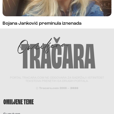
Bojana Janković preminula iznenada
PORTAL TRACARA.COM NE ODGOVARA ZA SADRŽAJ I ISTINITOST
TEKSTOVA PRENETIH SA DRUGIH PORTALA.
© Tracara.com 2008 –
2026
OMILJENE TEME