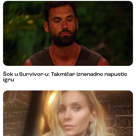
Šok u Survivor-u: Takmičar iznenadno napustio
igru