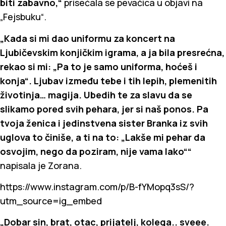
biti zabavno,“
prisećala se pevačica u objavi na
„Fejsbuku“.
„Kada si mi dao uniformu za koncert na
Ljubičevskim konjičkim igrama, a ja bila presrećna,
rekao si mi: „Pa to je samo uniforma, hoćeš i
konja“. Ljubav između tebe i tih lepih, plemenitih
životinja… magija. Ubedih te za slavu da se
slikamo pored svih pehara, jer si naš ponos. Pa
tvoja ženica i jedinstvena sister Branka iz svih
uglova to činiše, a ti na to: „Lakše mi pehar da
osvojim, nego da poziram, nije vama lako““
napisala je Zorana.
https://www.instagram.com/p/B-fYMopq3sS/?
utm_source=ig_embed
„Dobar sin, brat, otac, prijatelj, kolega.. sveee.