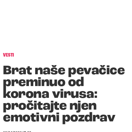
VESTI
Brat naše pevačice
preminuo od
korona virusa:
pročitajte njen
emotivni pozdrav