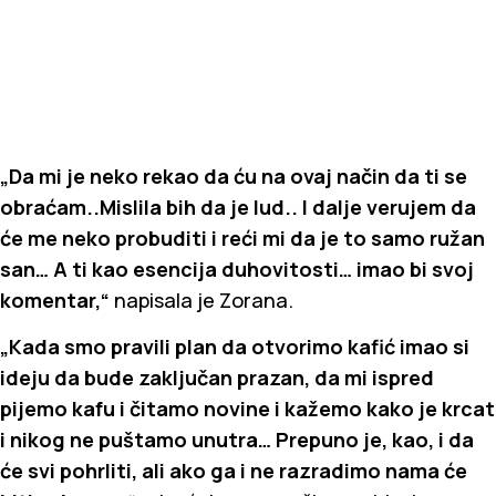
„Da mi je neko rekao da ću na ovaj način da ti se
obraćam..Mislila bih da je lud.. I dalje verujem da
će me neko probuditi i reći mi da je to samo ružan
san… A ti kao esencija duhovitosti… imao bi svoj
komentar,“
napisala je Zorana.
„Kada smo pravili plan da otvorimo kafić imao si
ideju da bude zaključan prazan, da mi ispred
pijemo kafu i čitamo novine i kažemo kako je krcat
i nikog ne puštamo unutra… Prepuno je, kao, i da
će svi pohrliti, ali ako ga i ne razradimo nama će