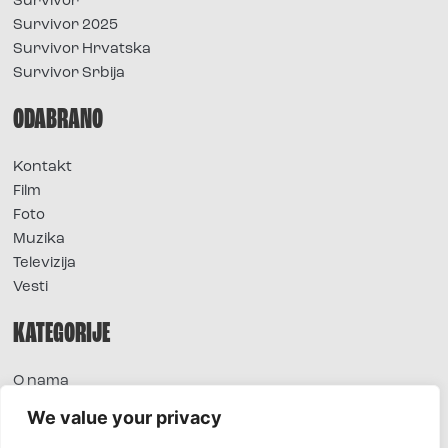
Survivor
Survivor 2025
Survivor Hrvatska
Survivor Srbija
ODABRANO
Kontakt
Film
Foto
Muzika
Televizija
Vesti
KATEGORIJE
O nama
Sve vesti
We value your privacy
Extra