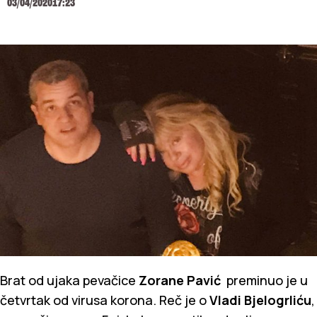
03/04/2020
17:23
Brat od ujaka pevačice
Zorane Pavić
preminuo je u
četvrtak od virusa korona. Reč je o
Vladi Bjelogrliću
,