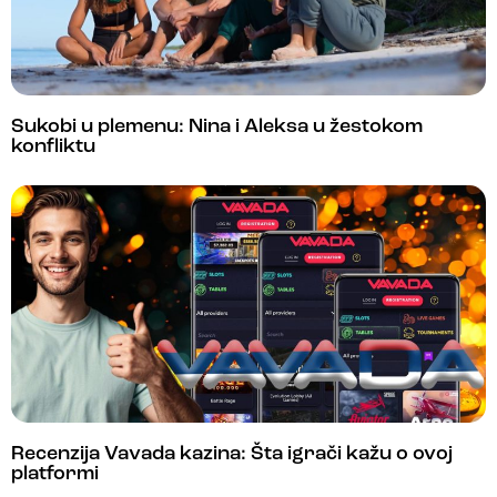
Sukobi u plemenu: Nina i Aleksa u žestokom
konfliktu
Recenzija Vavada kazina: Šta igrači kažu o ovoj
platformi