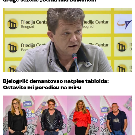
druge sezone „Senki nad Balkanom“
Bjelogrlić demantovao natpise tabloida:
Ostavite mi porodicu na miru