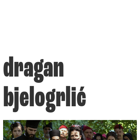
dragan
bjelogrlić