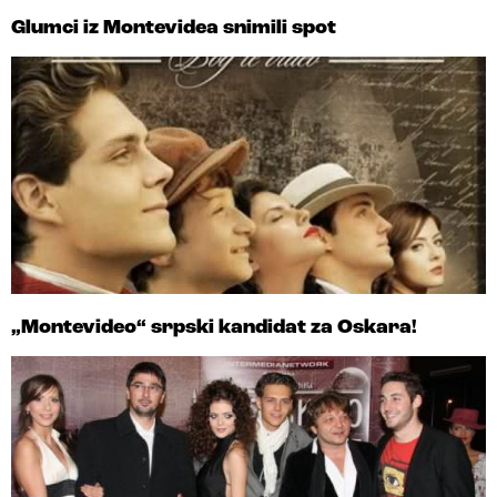
Glumci iz Montevidea snimili spot
„Montevideo“ srpski kandidat za Oskara!