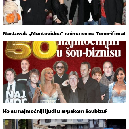
Nastavak „Montevidea“ snima se na Tenerifima!
Ko su najmoćniji ljudi u srpskom šoubizu?