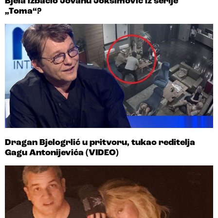
Bjela izbacio Jovanu Joksimović iz serije
„Toma“?
Dragan Bjelogrlić u pritvoru, tukao reditelja
Gagu Antonijevića (VIDEO)