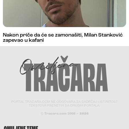
Nakon priče da će se zamonašiti, Milan Stanković
zapevao u kafani
PORTAL TRACARA.COM NE ODGOVARA ZA SADRŽAJ I ISTINITOST
TEKSTOVA PRENETIH SA DRUGIH PORTALA.
© Tracara.com 2008 –
2026