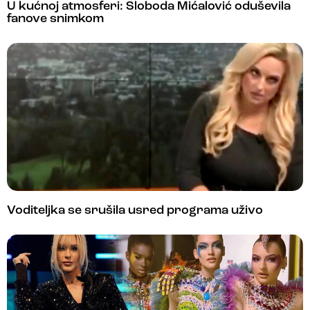
U kućnoj atmosferi: Sloboda Mićalović oduševila
fanove snimkom
Voditeljka se srušila usred programa uživo