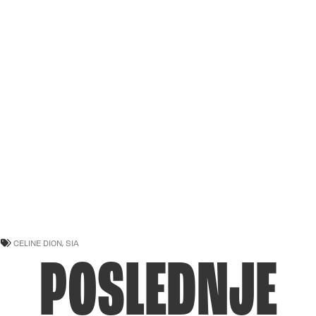
CELINE DION
,
SIA
POSLEDNJE