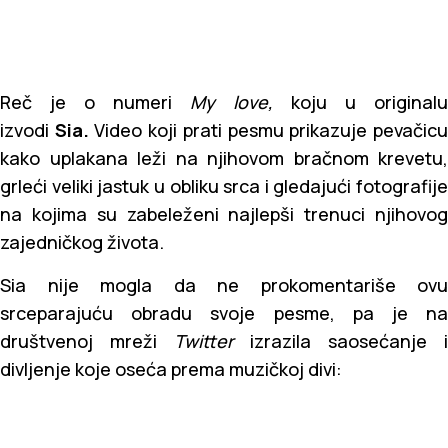
Reč je o numeri
My love,
koju u originalu
izvodi
Sia.
Video koji prati pesmu prikazuje pevačic
kako uplakana leži na njihovom bračnom krevetu,
grleći veliki jastuk u obliku srca i gledajući fotografije
na kojima su zabeleženi najlepši trenuci njihovog
zajedničkog života.
Sia nije mogla da ne prokomentariše ovu
srceparajuću obradu svoje pesme, pa je na
društvenoj mreži
Twitter
izrazila saosećanje 
divljenje koje oseća prema muzičkoj divi: