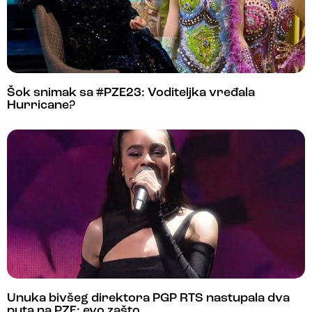
Šok snimak sa #PZE23: Voditeljka vređala
Hurricane?
Unuka bivšeg direktora PGP RTS nastupala dva
puta na PZE: evo zašto