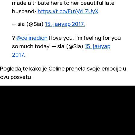
made a tribute here to her beautiful late
husband-
https://t.co/EuYyYLZUyX
— sia (@Sia)
15. јануар 2017.
?
@celinedion
I love you, I’m feeling for you
so much today. — sia (@Sia)
15. јануар
2017.
Pogledajte kako je Celine prenela svoje emocije u
ovu posvetu.