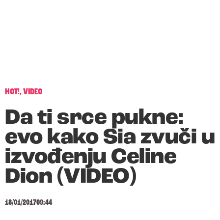
HOT!
,
VIDEO
Da ti srce pukne:
evo kako Sia zvuči u
izvođenju Celine
Dion (VIDEO)
18/01/2017
09:44