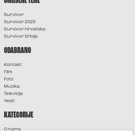
OMILJENE TEME
Survivor
Survivor 2025
Survivor Hrvatska
Survivor Srbija
ODABRANO
Kontakt
Film
Foto
Muzika
Televizija
Vesti
KATEGORIJE
O nama