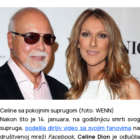
Celine sa pokojnim suprugom (foto: WENN)
Nakon što je 14. januara, na godišnjicu smrti svog
supruga,
podelila dirljiv video sa svojim fanovima
n
društvenoj mreži
Facebook,
Celine Dion
je odlučila