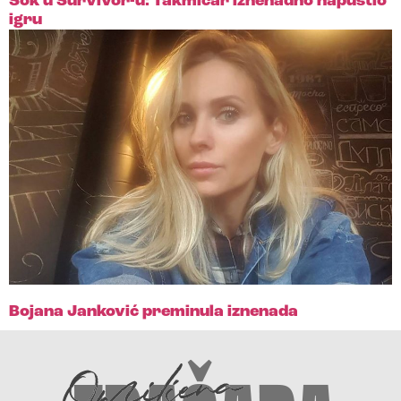
Šok u Survivor-u: Takmičar iznenadno napustio
igru
Bojana Janković preminula iznenada