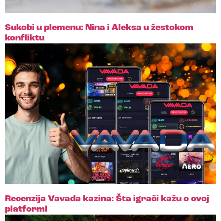
Sukobi u plemenu: Nina i Aleksa u žestokom
konfliktu
Recenzija Vavada kazina: Šta igrači kažu o ovoj
platformi