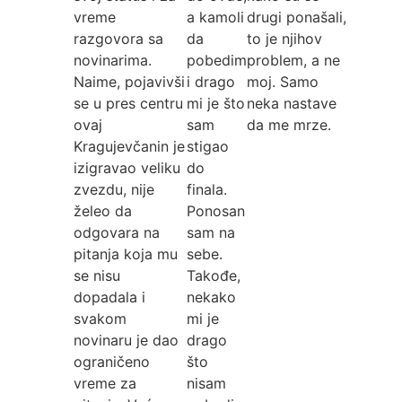
vreme
a kamoli
drugi ponašali,
razgovora sa
da
to je njihov
novinarima.
pobedim
problem, a ne
Naime, pojavivši
i drago
moj. Samo
se u pres centru
mi je što
neka nastave
ovaj
sam
da me mrze.
Kragujevčanin je
stigao
izigravao veliku
do
zvezdu, nije
finala.
želeo da
Ponosan
odgovara na
sam na
pitanja koja mu
sebe.
se nisu
Takođe,
dopadala i
nekako
svakom
mi je
novinaru je dao
drago
ograničeno
što
vreme za
nisam