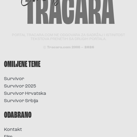
PORTAL TRACARA.COM NE ODGOVARA ZA SADRŽAJ I ISTINITOST
TEKSTOVA PRENETIH SA DRUGIH PORTALA.
© Tracara.com 2008 –
2026
OMILJENE TEME
Survivor
Survivor 2025
Survivor Hrvatska
Survivor Srbija
ODABRANO
Kontakt