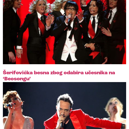
Šerifovićka besna zbog odabira učesnika na
‘Beosongu’