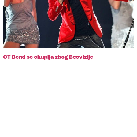
OT Bend se okuplja zbog Beovizije