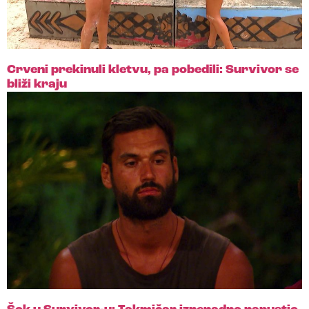
Crveni prekinuli kletvu, pa pobedili: Survivor se
bliži kraju