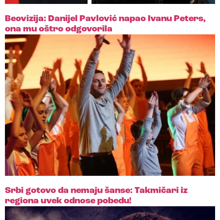
Beovizija: Danijel Pavlović napao Ivanu Peters,
ona mu oštro odgovorila
Srbi gotovo da nemaju šanse: Takmičari iz
regiona uvek odnose pobedu!