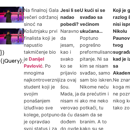
Na finalnoj Gala
Jesi li se
U kući si se
Koji je 
večeri održanoj
nadao
svađao sa
razlog 
sinoć na
pobedi?
većinom
nisi isp
Košutnjaku prvi
Naravno
ukućana…
Nikolu
finalista koji je
da
Poptuno
Paunovi
napustio
jesam,
pogrešno
tvog
})
takmičenje bio
kao i
preformulisano
sugrađa
je
Danijel
svako
pitanje. Ni sa
kad je i
(jQuery);
Pavlović
. Po
ko se
kim se nisam
sa
mnogima
prijavio
svađao, samo
Akadem
najkontroverzniji
za ovaj
sam bio iskren.
Ne zna
student koji je
šou.
Nikome neću
koga mi
svojim
Mada, ja
da prećutim i
ne poz
ponašanjem
nisam ni
ako me neko
nikog k
izluđivao sve
verovao
potkači, tu
tako zo
kolege, potpuno
da ću da
sam da se
je opravdao
dođem
branim. A to
svoj status i za
do ovde,
kako su se