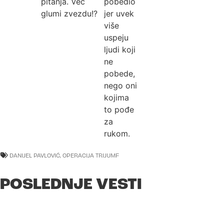
pitanja. Već
pobedio
glumi zvezdu!?
jer uvek
više
uspeju
ljudi koji
ne
pobede,
nego oni
kojima
to pođe
za
rukom.
DANIJEL PAVLOVIĆ
,
OPERACIJA TRIJUMF
POSLEDNJE VESTI