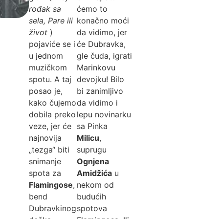
rođak sa
ćemo to
sela, Pare ili
konačno moći
život
)
da vidimo, jer
pojaviće se i
će Dubravka,
u jednom
gle čuda, igrati
muzičkom
Marinkovu
spotu. A taj
devojku! Bilo
posao je,
bi zanimljivo
kako čujemo
da vidimo i
dobila preko
lepu novinarku
veze, jer će
sa Pinka
najnovija
Milicu
,
„tezga“ biti
suprugu
snimanje
Ognjena
spota za
Amidžića
u
Flamingose
,
nekom od
bend
budućih
Dubravkinog
spotova