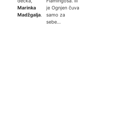
dečka,
Flamingosa. Ili
Marinka
je Ognjen čuva
Madžgalja
.
samo za
sebe…