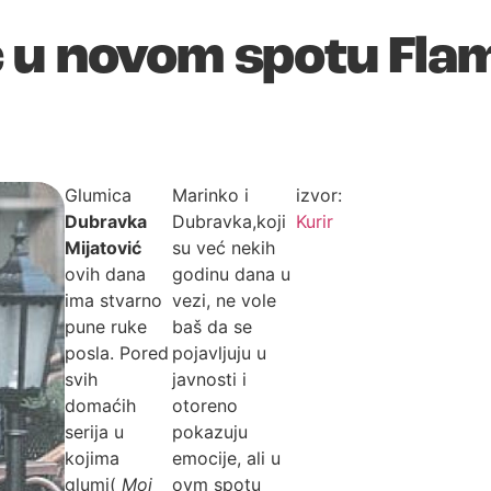
 u novom spotu Fla
Glumica
Marinko i
izvor:
Dubravka
Dubravka,koji
Kurir
Mijatović
su već nekih
ovih dana
godinu dana u
ima stvarno
vezi, ne vole
pune ruke
baš da se
posla. Pored
pojavljuju u
svih
javnosti i
domaćih
otoreno
serija u
pokazuju
kojima
emocije, ali u
glumi(
Moj
ovm spotu