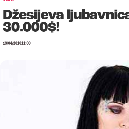
Džesijeva ljubavnica
30.000$!
13/04/2010
11:00