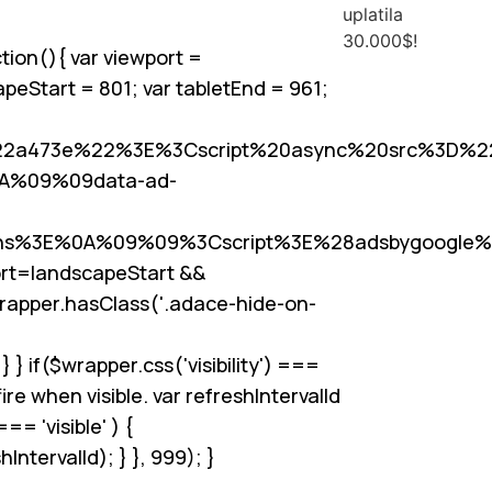
uplatila
30.000$!
ion(){ var viewport =
apeStart = 801; var tabletEnd = 961;
22a473e%22%3E%3Cscript%20async%20src%3D%22
0A%09%09data-ad-
s%3E%0A%09%09%3Cscript%3E%28adsbygoogle%
rt
=landscapeStart &&
wrapper.hasClass('.adace-hide-on-
 if($wrapper.css('visibility') ===
ire when visible. var refreshIntervalId
== 'visible' ) {
tervalId); } }, 999); }