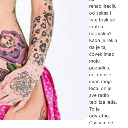
rehabilitaciju
od seksa i
tvoj brak se
vrati u
normalnu?
Kada je rekla
da je taj
čovek imao
moju
pozadinu,
ne, on nije
imao moja
leđa, on je
sve radio
tebi iza leđa.
To je
odvratno.
Osećam se