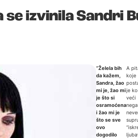
 se izvinila Sandri B
“Želela bih
A pit
da kažem,
koje
Sandra, žao
post
mi je, žao mi
je ko
je što si
veći
osramoćena
nega
i žao mi je
neve
što se sve
supru
ovo
“iskr
dogodilo
ljub