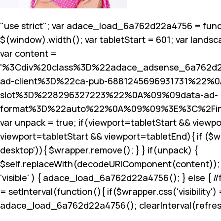
"use strict"; var adace_load_6a762d22a4756 = funct
$(window).width(); var tabletStart = 601; var landsc
var content =
'%3Cdiv%20class%3D%22adace_adsense_6a762d
ad-client%3D%22ca-pub-6881245696931731%22%
slot%3D%228296327223%22%0A%09%09data-ad-
format%3D%22auto%22%0A%09%09%3E%3C%2Fin
var unpack = true; if(viewport
=tabletStart && viewpo
viewport
=tabletStart && viewport
=tabletEnd){ if ($
desktop')){ $wrapper.remove(); } } if(unpack) {
$self.replaceWith(decodeURIComponent(content)); } }
'visible' ) { adace_load_6a762d22a4756(); } else { //f
= setInterval(function(){ if($wrapper.css('visibility') =
adace_load_6a762d22a4756(); clearInterval(refreshIn