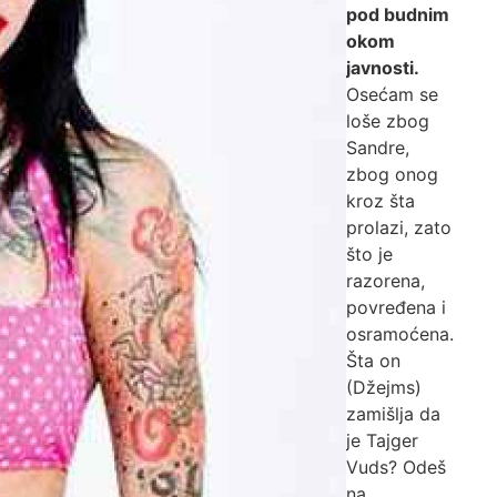
pod budnim
okom
javnosti.
Osećam se
loše zbog
Sandre,
zbog onog
kroz šta
prolazi, zato
što je
razorena,
povređena i
osramoćena.
Šta on
(Džejms)
zamišlja da
je Tajger
Vuds? Odeš
na