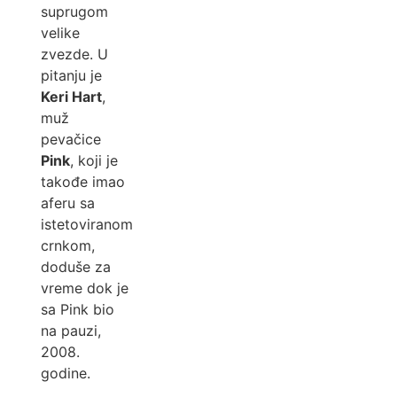
suprugom
velike
zvezde. U
pitanju je
Keri Hart
,
muž
pevačice
Pink
, koji je
takođe imao
aferu sa
istetoviranom
crnkom,
doduše za
vreme dok je
sa Pink bio
na pauzi,
2008.
godine.