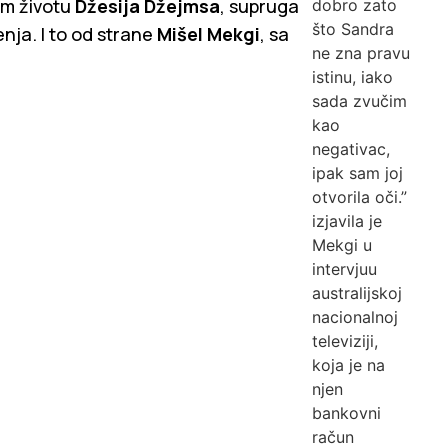
om životu
Džesija Džejmsa
, supruga
dobro zato
što Sandra
enja. I to od strane
Mišel Mekgi
, sa
ne zna pravu
istinu, iako
sada zvučim
kao
negativac,
ipak sam joj
otvorila oči.”
izjavila je
Mekgi u
intervjuu
australijskoj
nacionalnoj
televiziji,
koja je na
njen
bankovni
račun