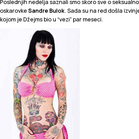
Poslednjih nedelja saznali smo skoro sve o seksualn
oskarovke
Sandre Bulok
. Sada su na red došla izvinj
kojom je Džejms bio u “vezi” par meseci.