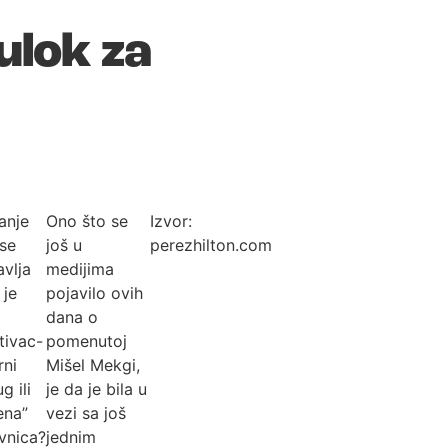
ulok za
anje
Ono što se
Izvor:
 se
još u
perezhilton.com
avlja
medijima
 je
pojavilo ovih
dana o
tivac-
pomenutoj
rni
Mišel Mekgi,
g ili
je da je bila u
ena”
vezi sa još
avnica?
jednim